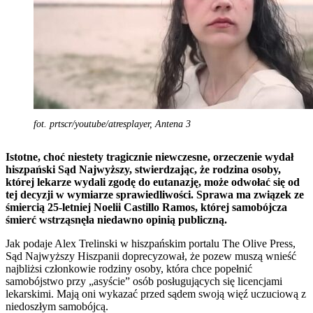
fot. prtscr/youtube/atresplayer, Antena 3
Istotne, choć niestety tragicznie niewczesne, orzeczenie wydał
hiszpański Sąd Najwyższy, stwierdzając, że rodzina osoby,
której lekarze wydali zgodę do eutanazję, może odwołać się od
tej decyzji w wymiarze sprawiedliwości. Sprawa ma związek ze
śmiercią 25-letniej Noelii Castillo Ramos, której samobójcza
śmierć wstrząsnęła niedawno opinią publiczną.
Jak podaje Alex Trelinski w hiszpańskim portalu The Olive Press,
Sąd Najwyższy Hiszpanii doprecyzował, że pozew muszą wnieść
najbliżsi członkowie rodziny osoby, która chce popełnić
samobójstwo przy „asyście” osób posługujących się licencjami
lekarskimi. Mają oni wykazać przed sądem swoją więź uczuciową z
niedoszłym samobójcą.