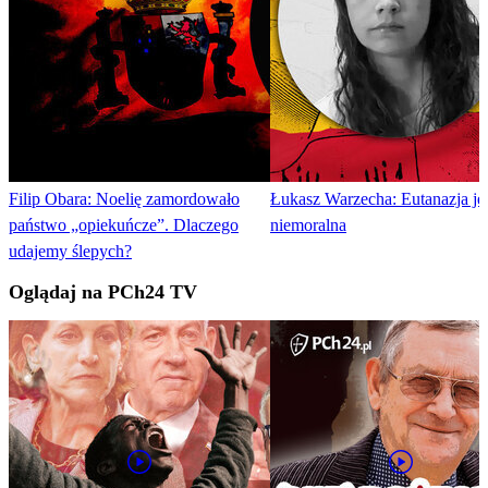
Filip Obara: Noelię zamordowało
Łukasz Warzecha: Eutanazja je
państwo „opiekuńcze”. Dlaczego
niemoralna
udajemy ślepych?
Oglądaj na PCh24 TV