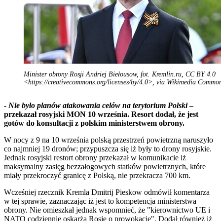
Minister obrony Rosji Andriej Biełousow, fot. Kremlin.ru, CC BY 4.0
<https://creativecommons.org/licenses/by/4.0>, via Wikimedia Commo
-
Nie było planów atakowania celów na terytorium Polski
–
przekazał rosyjski MON 10 września. Resort dodał, że jest
gotów do konsultacji z polskim ministerstwem obrony.
W nocy z 9 na 10 września polską przestrzeń powietrzną naruszyło
co najmniej 19 dronów; przypuszcza się iż były to drony rosyjskie.
Jednak rosyjski restort obrony przekazał w komunikacie iż
maksymalny zasięg bezzałogowych statków powietrznych, które
miały przekroczyć granicę z Polską, nie przekracza 700 km.
Wcześniej rzecznik Kremla Dmitrij Pieskow odmówił komentarza
w tej sprawie, zaznaczając iż jest to kompetencja ministerstwa
obrony. Nie omieszkał jednak wspomnieć, że "kierownictwo UE i
NATO codziennie oskarża Rosję o prowokacje". Dodał również iż