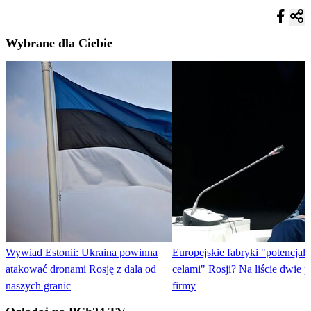
Wybrane dla Ciebie
Wywiad Estonii: Ukraina powinna
Europejskie fabryki "potencjal
atakować dronami Rosję z dala od
celami" Rosji? Na liście dwie p
naszych granic
firmy