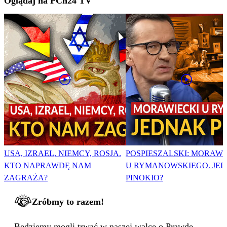
Oglądaj na PCh24 TV
USA, IZRAEL, NIEMCY, ROSJA.
POSPIESZALSKI: MORAWI
KTO NAPRAWDĘ NAM
U RYMANOWSKIEGO. JE
ZAGRAŻA?
PINOKIO?
Zróbmy to razem!
Będziemy mogli trwać w naszej walce o Prawdę