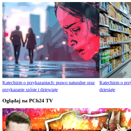
Katechizm o przykazaniach: prawo naturalne oraz
Katechizm o przy
przykazanie szóste i dziewiąte
dziesiąte
Oglądaj na PCh24 TV