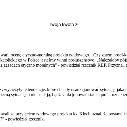
rli ocenę etyczno-moralną projektu rządowego. „Czy zatem poseł-kato
a katolickiego w Polsce jesteśmy winni posłuszeństwo. „Należałoby pó
 oraz zasadach etyczno moralnych” - powiedział rzecznik KEP. Przyzna
wyciężyły te tendencje, które chciały usankcjonować sytuację, jaka ma
ną sytuację, a nie psuć ją, bądź sankcjonować status quo” - uznał rz
owali za przyjęciem rządowego projektu ks. Kloch uznał, że postawil
?” - powiedział rzecznik.