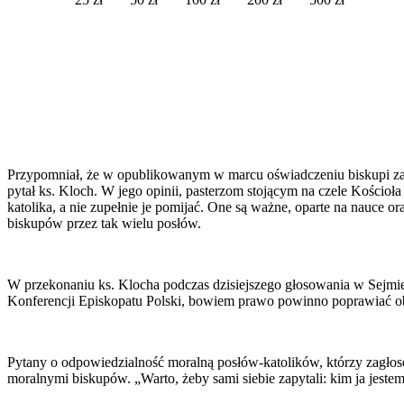
Przypomniał, że w opublikowanym w marcu oświadczeniu biskupi zawa
pytał ks. Kloch. W jego opinii, pasterzom stojącym na czele Kościoł
katolika, a nie zupełnie je pomijać. One są ważne, oparte na nauce
biskupów przez tak wielu posłów.
W przekonaniu ks. Klocha podczas dzisiejszego głosowania w Sejmie z
Konferencji Episkopatu Polski, bowiem prawo powinno poprawiać obec
Pytany o odpowiedzialność moralną posłów-katolików, którzy zagłos
moralnymi biskupów. „Warto, żeby sami siebie zapytali: kim ja jestem