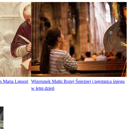
s Maria Liguori
Wizerunek Matki Bożej Śnieżnej i tajemnica śniegu
w letni dzień