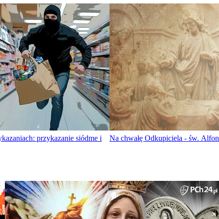
kazaniach: przykazanie siódme i
Na chwałę Odkupiciela - św. Alfon