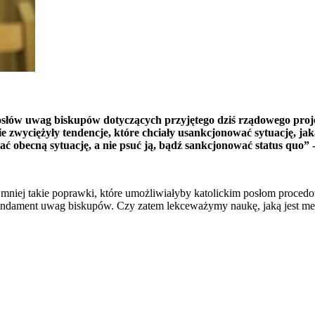
słów uwag biskupów dotyczących przyjętego dziś rządowego projek
 zwyciężyły tendencje, które chciały usankcjonować sytuację, jaka
obecną sytuację, a nie psuć ją, bądź sankcjonować status quo” -
ajmniej takie poprawki, które umożliwiałyby katolickim posłom proce
undament uwag biskupów. Czy zatem lekceważymy naukę, jaką jest med