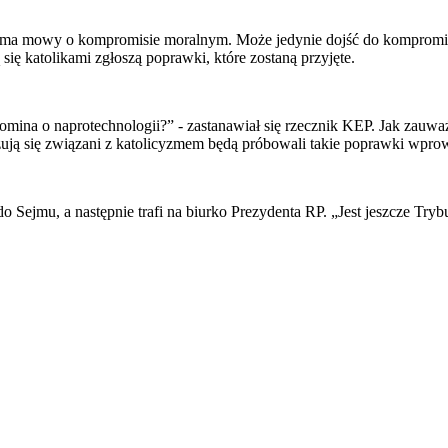
e ma mowy o kompromisie moralnym. Może jedynie dojść do kompromisu
 się katolikami zgłoszą poprawki, które zostaną przyjęte.
mina o naprotechnologii?” - zastanawiał się rzecznik KEP. Jak zauważy
czują się związani z katolicyzmem będą próbowali takie poprawki wprowa
o Sejmu, a następnie trafi na biurko Prezydenta RP. „Jest jeszcze Tr