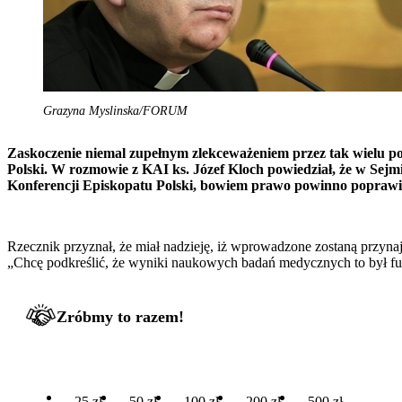
Grazyna Myslinska/FORUM
Zaskoczenie niemal zupełnym zlekceważeniem przez tak wielu po
Polski. W rozmowie z KAI ks. Józef Kloch powiedział, że w Sejmie
Konferencji Episkopatu Polski, bowiem prawo powinno poprawiać 
Rzecznik przyznał, że miał nadzieję, iż wprowadzone zostaną przyn
„Chcę podkreślić, że wyniki naukowych badań medycznych to był f
Zróbmy to razem!
25 zł
50 zł
100 zł
200 zł
500 zł