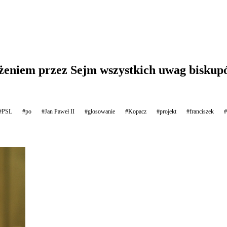
eniem przez Sejm wszystkich uwag biskupów
#PSL
#po
#Jan Paweł II
#głosowanie
#Kopacz
#projekt
#franciszek
#