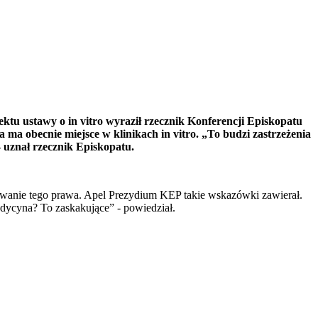
tu ustawy o in vitro wyraził rzecznik Konferencji Episkopatu
 ma obecnie miejsce w klinikach in vitro. „To budzi zastrzeżenia
 uznał rzecznik Episkopatu.
dowanie tego prawa. Apel Prezydium KEP takie wskazówki zawierał.
ycyna? To zaskakujące” - powiedział.