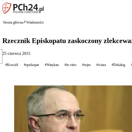
Strona główna
Wiadomości
Rzecznik Episkopatu zaskoczony zlekceważ
25 czerwca 2015
#Kosciół
#episkopat
#Watykan
#in vitro
#sejm
#wiara
#Dekalog