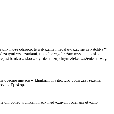
lik może odrzucić te wskazania i nadal uważać się za katolika?” -
jść za tymi wskazaniami, tak sobie wyobrażam myślenie posła-
ł, że jest bardzo zaskoczony niemal zupełnym zlekceważeniem uwag
 obecnie miejsce w klinikach in vitro. „To budzi zastrzeżenia
ecznik Episkopatu.
i się oni ponad wynikami nauk medycznych i ocenami etyczno-