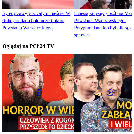
Syreny zawyły w całym mieście. W
Dziesiątki tysięcy osób na Mar
stolicy oddano hołd uczestnikom
Powstania Warszawskiego.
Powstania Warszawskiego
Przypomniano kto był ofiarą, a 
sprawcą
Oglądaj na PCh24 TV