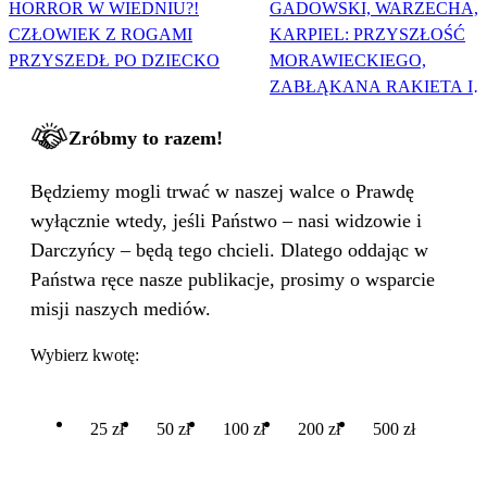
HORROR W WIEDNIU?!
GADOWSKI, WARZECHA,
CZŁOWIEK Z ROGAMI
KARPIEL: PRZYSZŁOŚĆ
PRZYSZEDŁ PO DZIECKO
MORAWIECKIEGO,
ZABŁĄKANA RAKIETA I
WIELKA PODMIANA
Zróbmy to razem!
Będziemy mogli trwać w naszej walce o Prawdę
wyłącznie wtedy, jeśli Państwo – nasi widzowie i
Darczyńcy – będą tego chcieli. Dlatego oddając w
Państwa ręce nasze publikacje, prosimy o wsparcie
misji naszych mediów.
Wybierz kwotę:
25 zł
50 zł
100 zł
200 zł
500 zł