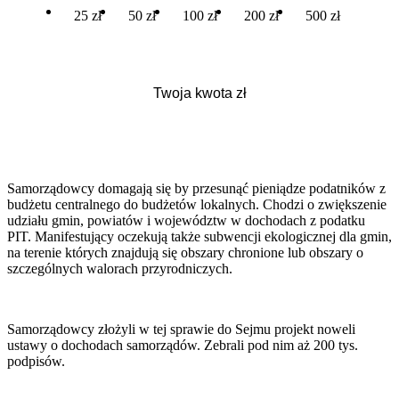
25 zł
50 zł
100 zł
200 zł
500 zł
Samorządowcy domagają się by przesunąć pieniądze podatników z
budżetu centralnego do budżetów lokalnych. Chodzi o zwiększenie
udziału gmin, powiatów i województw w dochodach z podatku
PIT. Manifestujący oczekują także subwencji ekologicznej dla gmin,
na terenie których znajdują się obszary chronione lub obszary o
szczególnych walorach przyrodniczych.
Samorządowcy złożyli w tej sprawie do Sejmu projekt noweli
ustawy o dochodach samorządów. Zebrali pod nim aż 200 tys.
podpisów.