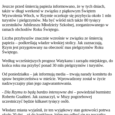
Jeszcze przed śmiercią papieża informowano, że w tych dniach,
także w długi weekend w związku z piątkowym Świętem
Wyzwolenia Włoch, w Rzymie oczekuje się przybycia około 1 mln
turystów i pielgrzymów. Ma być wśród nich także 80 tysięcy
uczestników Jubileuszu Młodzieży Szkolnej, zorganizowanego w
ramach obchodów Roku Świętego.
Liczba przybyszów znacznie wzrośnie w związku ze śmiercią
papieża – podkreślają władze włoskiej stolicy. Jak zaznaczają,
Rzym jest przygotowany na obecność mas pielgrzymów Roku
Świętego.
Według wcześniejszych prognoz Watykanu i zarządu miejskiego, do
końca roku ma przybyć ponad 30 mln pielgrzymów i turystów.
Od poniedziałku – jak informują media – trwają narady komitetu do
spraw bezpieczeństwa w mieście. Wprowadzony został w życie
nadzwyczajny plan jego zagwarantowania.
-
Dla Rzymu to będą bardzo intensywne dni
– powiedział burmistrz
Roberto Gualtieri. Jak zaznaczył, w Mszy pogrzebowej
uczestniczyć będzie kilkaset tysięcy osób.
Włodarz miasta wyjaśnił, że ten wyjątkowy stan gotowości potrwa
około 20 dni – aż do konklawe, które ma odbyć się na początku