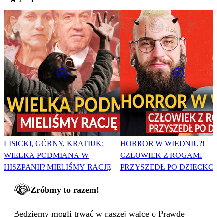
LISICKI, GÓRNY, KRATIUK:
HORROR W WIEDNIU?!
WIELKA PODMIANA W
CZŁOWIEK Z ROGAMI
HISZPANII? MIELIŚMY RACJĘ
PRZYSZEDŁ PO DZIECKO
Zróbmy to razem!
Będziemy mogli trwać w naszej walce o Prawdę