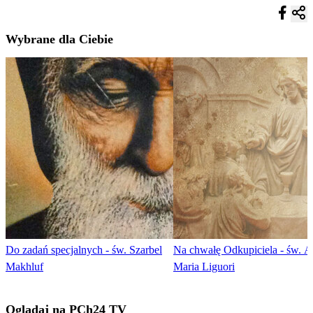
Wybrane dla Ciebie
Do zadań specjalnych - św. Szarbel
Na chwałę Odkupiciela - św. A
Makhluf
Maria Liguori
Oglądaj na PCh24 TV