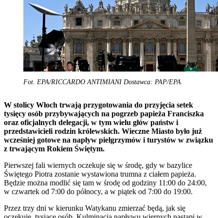
Fot. EPA/RICCARDO ANTIMIANI Dostawca: PAP/EPA.
W stolicy Włoch trwają przygotowania do przyjęcia setek
tysięcy osób przybywających na pogrzeb papieża Franciszka
oraz oficjalnych delegacji, w tym wielu głów państw i
przedstawicieli rodzin królewskich. Wieczne Miasto było już
wcześniej gotowe na napływ pielgrzymów i turystów w związku
z trwającym Rokiem Świętym.
Pierwszej fali wiernych oczekuje się w środę, gdy w bazylice
Świętego Piotra zostanie wystawiona trumna z ciałem papieża.
Będzie można modlić się tam w środę od godziny 11:00 do 24:00,
w czwartek od 7:00 do północy, a w piątek od 7:00 do 19:00.
Przez trzy dni w kierunku Watykanu zmierzać będą, jak się
oczekuje, tysiące osób. Kulminacja napływu wiernych nastąpi w