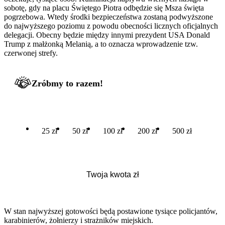
sobotę, gdy na placu Świętego Piotra odbędzie się Msza święta
pogrzebowa. Wtedy środki bezpieczeństwa zostaną podwyższone
do najwyższego poziomu z powodu obecności licznych oficjalnych
delegacji. Obecny będzie między innymi prezydent USA Donald
Trump z małżonką Melanią, a to oznacza wprowadzenie tzw.
czerwonej strefy.
Zróbmy to razem!
25 zł
50 zł
100 zł
200 zł
500 zł
W stan najwyższej gotowości będą postawione tysiące policjantów,
karabinierów, żołnierzy i strażników miejskich.