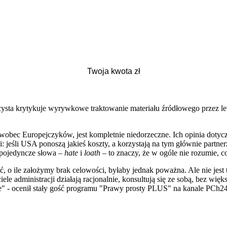
sta krytykuje wyrywkowe traktowanie materiału źródłowego przez lew
wobec Europejczyków, jest kompletnie niedorzeczne. Ich opinia dotycz
ji: jeśli USA ponoszą jakieś koszty, a korzystają na tym głównie partne
e pojedyncze słowa –
hate
i
loath
– to znaczy, że w ogóle nie rozumie, co
, o ile założymy brak celowości, byłaby jednak poważna. Ale nie jest t
 administracji działają racjonalnie, konsultują się ze sobą, bez więk
nie" - ocenił stały gość programu "Prawy prosty PLUS" na kanale PCh2