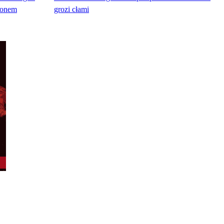
eronem
grozi cłami