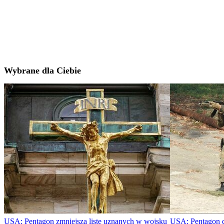
Wybrane dla Ciebie
USA: Pentagon zmniejsza listę uznanych w wojsku
USA: Pentagon dr