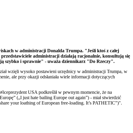
wiskach w administracji Donalda Trumpa. "
Jeśli ktoś z całej
 przedstawiciele administracji działają racjonalnie, konsultują się
łają szybko i sprawnie" - uważa dziennikarz "Do Rzeczy".
ział wzięli wysoko postawieni urzędnicy w administracji Trumpa, w
ie, ale przy okazji odsłaniała wiele informacji dotyczących
a. Wiceprezydent USA podkreślił w pewnym momencie, że na
opę” („I just hate bailing Europe out again”) - miał stwierdzić
hare your loathing of European free-loading. It’s PATHETIC”)".