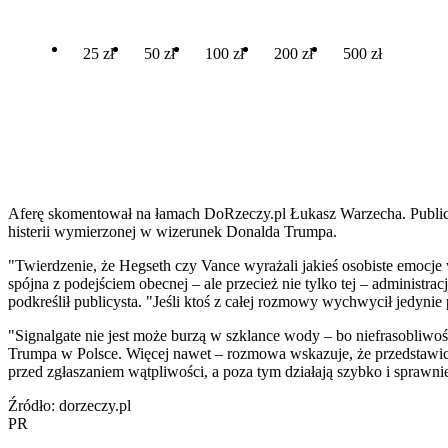
25 zł
50 zł
100 zł
200 zł
500 zł
Aferę skomentował na łamach DoRzeczy.pl Łukasz Warzecha. Publicy
histerii wymierzonej w wizerunek Donalda Trumpa.
"Twierdzenie, że Hegseth czy Vance wyrażali jakieś osobiste emocje 
spójna z podejściem obecnej – ale przecież nie tylko tej – administrac
podkreślił publicysta. "Jeśli ktoś z całej rozmowy wychwycił jedyni
"Signalgate nie jest może burzą w szklance wody – bo niefrasobliwość
Trumpa w Polsce. Więcej nawet – rozmowa wskazuje, że przedstawiciele
przed zgłaszaniem wątpliwości, a poza tym działają szybko i spraw
Źródło: dorzeczy.pl
PR