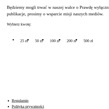
Będziemy mogli trwać w naszej walce o Prawdę wyłącznie
publikacje, prosimy o wsparcie misji naszych mediów.
Wybierz kwotę:
25 zł
50 zł
100 zł
200 zł
500 zł
Regulamin
Polityka prywatności