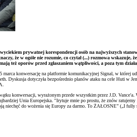
 wyciekiem prywatnej korespondencji osób na najwyższych stano
znaczy, że w ogóle nie rozumie, co czytał (...) rozmowa wskazuje, że
e mają też oporów przed zgłaszaniem wątpliwości, a poza tym dzia
 marca konwersację na platformie komunikacyjnej Signal, w której ud
th. Dyskusja dotyczyła bezpośrednio planów ataku na cele Huti w Jemen
SA.
m" wątku konwersacji, wyrażonym przede wszystkim przez J.D. Vance'
rdziej Unia Europejska. "Irytuje mnie po prostu, że znów ratujemy Eur
ją niechęć do wożenia się Europy za darmo. To ŻAŁOSNE” („I fully s