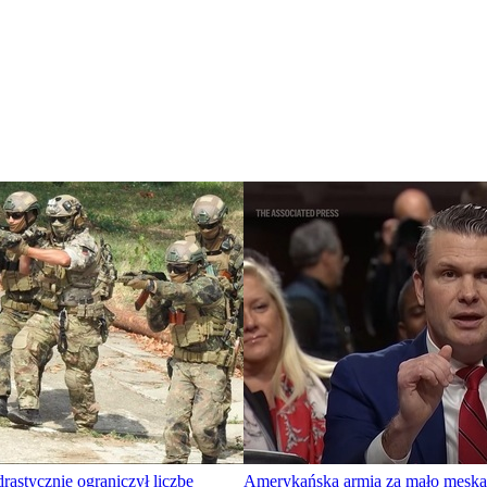
astycznie ograniczył liczbę
Amerykańska armia za mało męska