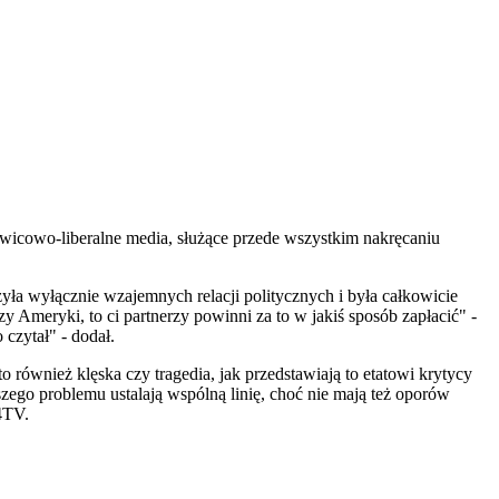
icowo-liberalne media, służące przede wszystkim nakręcaniu
yła wyłącznie wzajemnych relacji politycznych i była całkowicie
rzy Ameryki, to ci partnerzy powinni za to w jakiś sposób zapłacić" -
 czytał" - dodał.
o również klęska czy tragedia, jak przedstawiają to etatowi krytycy
szego problemu ustalają wspólną linię, choć nie mają też oporów
4TV.