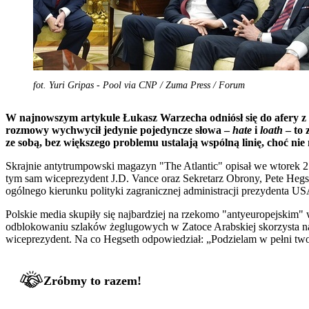
fot. Yuri Gripas - Pool via CNP / Zuma Press / Forum
W najnowszym artykule Łukasz Warzecha odniósł się do afery z
rozmowy wychwycił jedynie pojedyncze słowa –
hate
i
loath
– to 
ze sobą, bez większego problemu ustalają wspólną linię, choć ni
Skrajnie antytrumpowski magazyn "The Atlantic" opisał we wtorek 25
tym sam wiceprezydent J.D. Vance oraz Sekretarz Obrony, Pete Hegse
ogólnego kierunku polityki zagranicznej administracji prezydenta U
Polskie media skupiły się najbardziej na rzekomo "antyeuropejski
odblokowaniu szlaków żeglugowych w Zatoce Arabskiej skorzysta najba
wiceprezydent. Na co Hegseth odpowiedział: „Podzielam w pełni two
Zróbmy to razem!