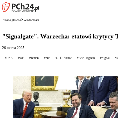
Strona główna
Wiadomości
"Signalgate". Warzecha: etatowi krytycy 
26 marca 2025
#USA
#UE
#Jemen
#huti
#J. D. Vance
#Pete Hegseth
#Signal
#s