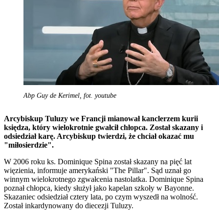
Abp Guy de Kerimel, fot. youtube
Arcybiskup Tuluzy we Francji mianował kanclerzem kurii
księdza, który wielokrotnie gwałcił chłopca. Został skazany i
odsiedział karę. Arcybiskup twierdzi, że chciał okazać mu
"miłosierdzie".
W 2006 roku ks. Dominique Spina został skazany na pięć lat
więzienia, informuje amerykański "The Pillar". Sąd uznał go
winnym wielokrotnego zgwałcenia nastolatka. Dominique Spina
poznał chłopca, kiedy służył jako kapelan szkoły w Bayonne.
Skazaniec odsiedział cztery lata, po czym wyszedł na wolność.
Został inkardynowany do diecezji Tuluzy.