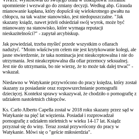
upomnienie i wezwał go do zmiany decyzji. Według abp. Girauda
mianowanie kapłana, który dopuścił się wielokrotnego gwałtu na
chłopcu, na tak ważne stanowisko, jest niedopuszczalne. "Jak
skazany ksiądz, nawet jeżeli odsiedział swój wyrok, może być
mianowany na stanowisko, które wymaga reputacji
nieskazitelności?" - zapytał arcybiskup.
Jak powiedział, trzeba myśleć przede wszystkim o ofiarach
nadużyć. "Moim właściwym celem nie jest krytykowanie kolegi, ale
jasne stwierdzenie, że taka nominacja jest nieakceptowalna i nie do
utrzymania. Jest nieakceptowalna dla ofiar przemocy seksualnej.
Jest nie do utrzymania, bo nie wierzę, że to może tak dalej trwać" -
wskazał.
Niedawno w Watykanie przywrócono do pracy księdza, który został
skazany za posiadanie oraz rozpowszechnianie pornografii
dziecięcej. Kontekst sprawy wskazywał, że chodziło o pornografię z
udziałem nastoletnich chłopców.
Ks. Carlo Alberto Capella został w 2018 roku skazany przez sąd w
Watykanie na pięć lat więzienia. Posiadał i rozprowadzał
pornografię z udziałem nieletnich w wieku 14-17 lat. Ksiądz
przyznał się do winy. Teraz został przywrócony do pracy w
Watykanie. Mówi się o "geście miłosierdzia".