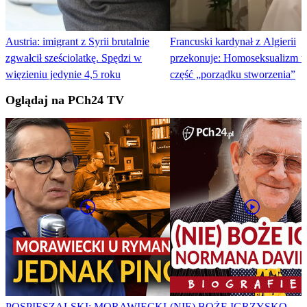
Austria: imigrant z Syrii brutalnie
Francuski kardynał z Algierii
zgwałcił sześciolatkę. Spędzi w
przekonuje: Homoseksualizm t
więzieniu jedynie 4,5 roku
część „porządku stworzenia”
Oglądaj na PCh24 TV
POSPIESZALSKI: MORAWIECKI
(NIE) BOŻE IGRZYSKO