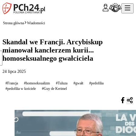
Strona główna
Wiadomości
Skandal we Francji. Arcybiskup
mianował kanclerzem kurii...
homoseksualnego gwałciciela
24 lipca 2025
#Francja
#homoseksualizm
#Tuluza
#gwałt
#pedofilia
#pedofilia w kościele
#Guy de Kerimel