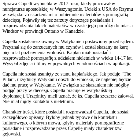
Sprawa Capelli wybuchła w 2017 roku, kiedy pracował w
nuncjaturze apostolskiej w Waszyngtonie. Uciekł z USA do Rzymu
w związku z oskarżeniami o pobieranie materiałów z pornografią
dziecięcą. Pojawiły się też zarzuty dotyczące posiadania i
rozprowadzania takich materiałów w czasie jego podróży do miasta
Windsor w prowincji Ontario w Kanadzie.
Capella został aresztowany w Watykanie i postawiony przed sądem.
Przyznał się do zarzucanych mu czynów i został skazany na karę
pięciu lat pozbawienia wolności. Kapłan miał posiadać i
rozprowadzać pornografię z udziałem nieletnich w wieku 14-17 lat.
Wysyłał zdjęcia i filmy w prywatnych wiadomościach w aplikacji.
Capella nie został usunięty ze stanu kapłańskiego. Jak podaje "The
Pillar", urzędnicy Watykanu doszli do wniosku, że najlepiej będzie
dać mu pracę w Watykanie. W związku ze skazaniem nie mógłby
podjąć pracy w diecezji. Capella pracuje w watykańskiej
dyplomacji. Urzędnicy mieli uznać, że ks. Capella szczerze żałował.
Nie miał nigdy kontaktu z nieletnimi.
Charakter treści, które posiadał i rozprowadzał Capella, nie został
szczegółowo opisany. Byłoby jednak typowe dla kontekstu
kulturowego, o którym mowa, gdyby materiały pornograficzne
posiadane i rozprowadzane przez Capellę miały charakter tzw.
gejowski.