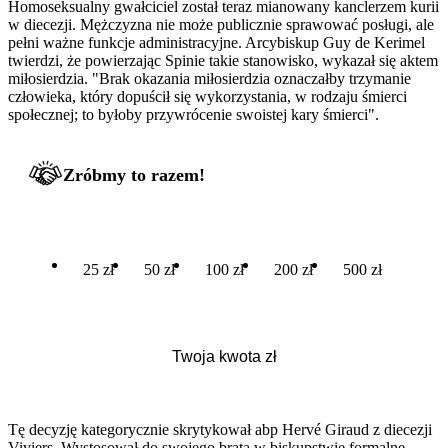
Homoseksualny gwałciciel został teraz mianowany kanclerzem kurii
w diecezji. Mężczyzna nie może publicznie sprawować posługi, ale
pełni ważne funkcje administracyjne. Arcybiskup Guy de Kerimel
twierdzi, że powierzając Spinie takie stanowisko, wykazał się aktem
miłosierdzia. "Brak okazania miłosierdzia oznaczałby trzymanie
człowieka, który dopuścił się wykorzystania, w rodzaju śmierci
społecznej; to byłoby przywrócenie swoistej kary śmierci".
Zróbmy to razem!
25 zł
50 zł
100 zł
200 zł
500 zł
Tę decyzję kategorycznie skrytykował abp Hervé Giraud z diecezji
Viviers. Wystosował do swojego brata w biskupstwie formalne