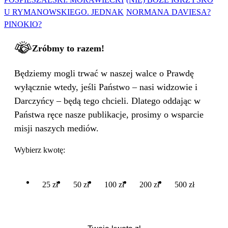
U RYMANOWSKIEGO. JEDNAK
NORMANA DAVIESA?
PINOKIO?
Zróbmy to razem!
Będziemy mogli trwać w naszej walce o Prawdę
wyłącznie wtedy, jeśli Państwo – nasi widzowie i
Darczyńcy – będą tego chcieli. Dlatego oddając w
Państwa ręce nasze publikacje, prosimy o wsparcie
misji naszych mediów.
Wybierz kwotę:
25 zł
50 zł
100 zł
200 zł
500 zł