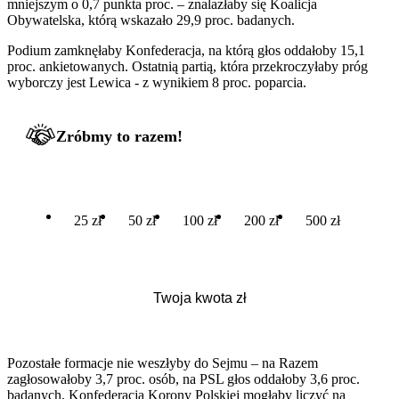
mniejszym o 0,7 punkta proc. – znalazłaby się Koalicja
Obywatelska, którą wskazało 29,9 proc. badanych.
Podium zamknęłaby Konfederacja, na którą głos oddałoby 15,1
proc. ankietowanych. Ostatnią partią, która przekroczyłaby próg
wyborczy jest Lewica - z wynikiem 8 proc. poparcia.
Zróbmy to razem!
25 zł
50 zł
100 zł
200 zł
500 zł
Pozostałe formacje nie weszłyby do Sejmu – na Razem
zagłosowałoby 3,7 proc. osób, na PSL głos oddałoby 3,6 proc.
badanych, Konfederacja Korony Polskiej mogłaby liczyć na