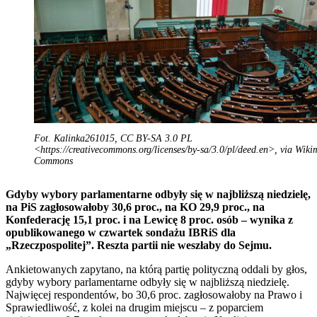
Fot. Kalinka261015, CC BY-SA 3.0 PL
<https://creativecommons.org/licenses/by-sa/3.0/pl/deed.en>, via Wiki
Commons
Gdyby wybory parlamentarne odbyły się w najbliższą niedzielę,
na PiS zagłosowałoby 30,6 proc., na KO 29,9 proc., na
Konfederację 15,1 proc. i na Lewicę 8 proc. osób – wynika z
opublikowanego w czwartek sondażu IBRiS dla
„Rzeczpospolitej”. Reszta partii nie weszłaby do Sejmu.
Ankietowanych zapytano, na którą partię polityczną oddali by głos,
gdyby wybory parlamentarne odbyły się w najbliższą niedzielę.
Najwięcej respondentów, bo 30,6 proc. zagłosowałoby na Prawo i
Sprawiedliwość, z kolei na drugim miejscu – z poparciem