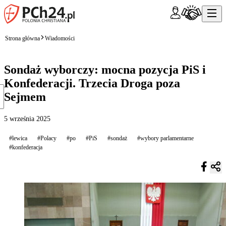
Strona główna
Wiadomości
Sondaż wyborczy: mocna pozycja PiS i
Konfederacji. Trzecia Droga poza
Sejmem
5 września 2025
#lewica
#Polacy
#po
#PiS
#sondaż
#wybory parlamentarne
#konfederacja