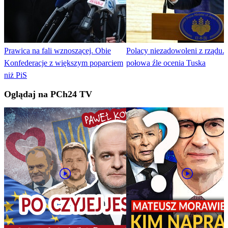
Prawica na fali wznoszącej. Obie
Polacy niezadowoleni z rządu.
Konfederacje z większym poparciem
połowa źle ocenia Tuska
niż PiS
Oglądaj na PCh24 TV