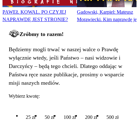
PAWEŁ KOWAL. PO CZYJEJ
Gadowski, Karpiel: Mateusz
NAPRAWDĘ JEST STRONIE?
Morawiecki. Kim naprawdę jes
Zróbmy to razem!
Będziemy mogli trwać w naszej walce o Prawdę
wyłącznie wtedy, jeśli Państwo – nasi widzowie i
Darczyńcy – będą tego chcieli. Dlatego oddając w
Państwa ręce nasze publikacje, prosimy o wsparcie
misji naszych mediów.
Wybierz kwotę:
25 zł
50 zł
100 zł
200 zł
500 zł