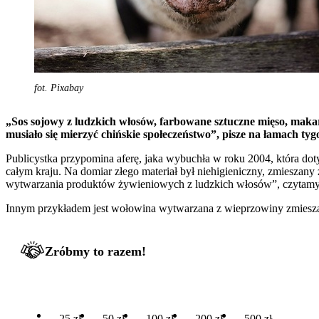
fot. Pixabay
„Sos sojowy z ludzkich włosów, farbowane sztuczne mięso, makar
musiało się mierzyć chińskie społeczeństwo”, pisze na łamach t
Publicystka przypomina aferę, jaka wybuchła w roku 2004, która dot
całym kraju. Na domiar złego materiał był niehigieniczny, zmieszan
wytwarzania produktów żywieniowych z ludzkich włosów”, czytamy
Innym przykładem jest wołowina wytwarzana z wieprzowiny zmieszane
Zróbmy to razem!
25 zł
50 zł
100 zł
200 zł
500 zł