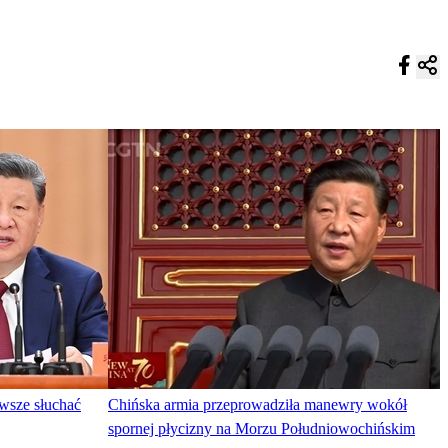
awsze słuchać
Chińska armia przeprowadziła manewry wokół
spornej płycizny na Morzu Południowochińskim