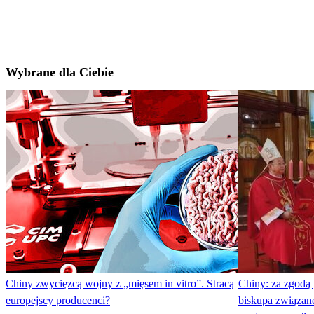
Wybrane dla Ciebie
Chiny zwycięzcą wojny z „mięsem in vitro”. Stracą
Chiny: za zgodą
europejscy producenci?
biskupa związan