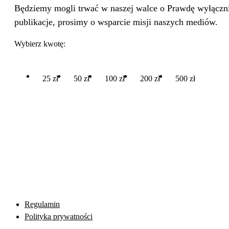
Będziemy mogli trwać w naszej walce o Prawdę wyłącznie
publikacje, prosimy o wsparcie misji naszych mediów.
Wybierz kwotę:
25 zł
50 zł
100 zł
200 zł
500 zł
Regulamin
Polityka prywatności