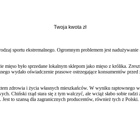
i rodzaj sportu ekstremalnego. Ogromnym problemem jest nadużywanie
cie mięso było sprzedane lokalnym sklepom jako mięso z królika. Zre
cznego wydało oświadczenie prasowe ostrzegające konsumentów przed z
osztem zdrowia i życia własnych mieszkańców. W wyniku raptownego 
ch. Chiński rząd stara się z tym walczyć, ale wciąż słabo sobie radzi
 Jest to szansą dla zagranicznych producentów, również tych z Polski. 