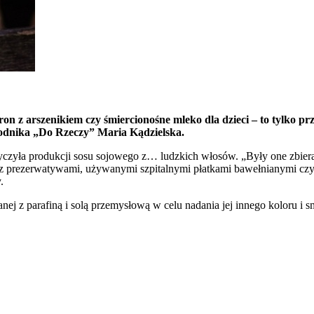
on z arszenikiem czy śmiercionośne mleko dla dzieci – to tylko p
ygodnika „Do Rzeczy” Maria Kądzielska.
yczyła produkcji sosu sojowego z… ludzkich włosów. „Były one zbieran
y z prezerwatywami, używanymi szpitalnymi płatkami bawełnianymi czy
.
j z parafiną i solą przemysłową w celu nadania jej innego koloru i s