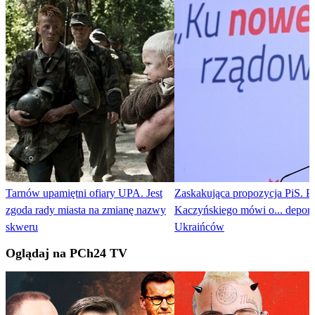
Tarnów upamiętni ofiary UPA. Jest
Zaskakująca propozycja PiS. Pa
zgoda rady miasta na zmianę nazwy
Kaczyńskiego mówi o... deport
skweru
Ukraińców
Oglądaj na PCh24 TV