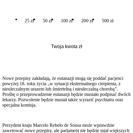
25 zł
50 zł
100 zł
200 zł
500 zł
Nowe przepisy zakładają, że eutanazji mogą się poddać pacjenci
powyżej 18. roku życia „w sytuacji ekstremalnego cierpienia, z
nieuleczalnym urazem lub śmiertelną i nieuleczalną chorobą”.
Prośbę o przeprowadzenie eutanazji będzie musiało podpisać dwóch
lekarzy. Pozwolenie będzie musiał także wyrazić psychiatra oraz
specjalna komisja.
Prezydent kraju Marcelo Rebelo de Sousa może wprawdzie
zawetować nowe przepisy, ale parlament nie będzie miał większych