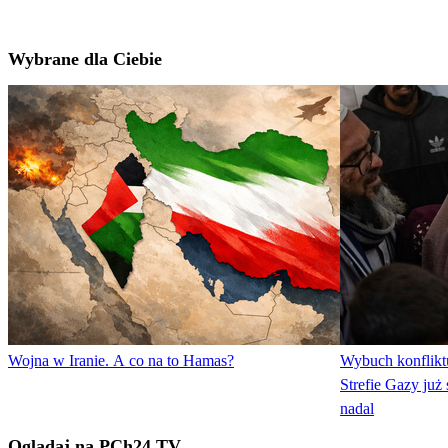
Wybrane dla Ciebie
Wojna w Iranie. A co na to Hamas?
Wybuch konfliktu
Strefie Gazy już 
nadal
Oglądaj na PCh24 TV