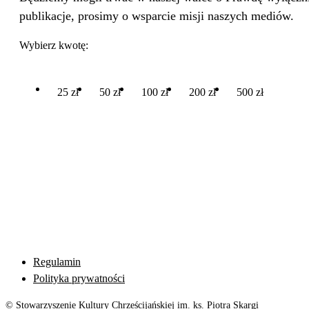
publikacje, prosimy o wsparcie misji naszych mediów.
Wybierz kwotę:
25 zł
50 zł
100 zł
200 zł
500 zł
Regulamin
Polityka prywatności
© Stowarzyszenie Kultury Chrześcijańskiej im. ks. Piotra Skargi