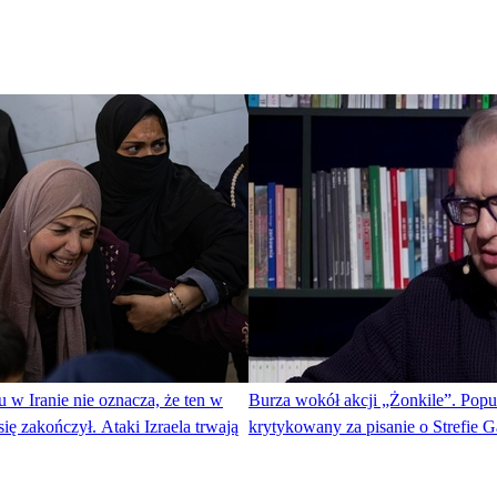
 w Iranie nie oznacza, że ten w
Burza wokół akcji „Żonkile”. Popul
się zakończył. Ataki Izraela trwają
krytykowany za pisanie o Strefie 