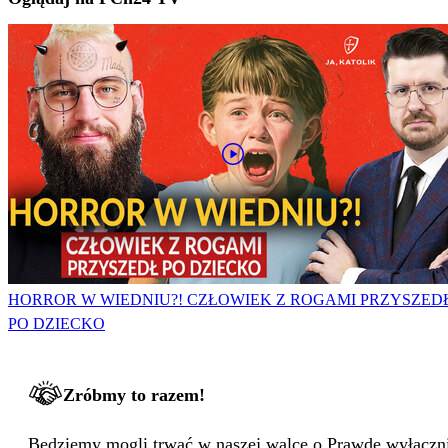
HORROR W WIEDNIU?! CZŁOWIEK Z ROGAMI PRZYSZED
PO DZIECKO
Zróbmy to razem!
Będziemy mogli trwać w naszej walce o Prawdę wyłącznie