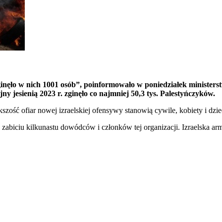
nęło w nich 1001 osób”, poinformowało w poniedziałek ministerst
ny jesienią 2023 r. zginęło co najmniej 50,3 tys. Palestyńczyków.
ość ofiar nowej izraelskiej ofensywy stanowią cywile, kobiety i dzie
biciu kilkunastu dowódców i członków tej organizacji. Izraelska armia 