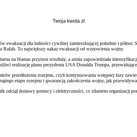
 ewakuacji dla ludności cywilnej zamieszkującej południe i północ St
ta Rafah. To największy nakaz ewakuacji od wznowienia wojny.
ilitarna na Hamas przynosi rezultaty, a armia zapowiedziała intensyfi
 umożliwi realizację planu prezydenta USA Donalda Trumpa, przewidują
nków przedłużenia rozejmu, czyli kontynuowania wstępnej fazy zawie
rugiego etapu rozejmu i gwarancją zakończenia wojny, jak przewidyw
lk odciął dostawy pomocy i elektryczności, co zdaniem organizacji p