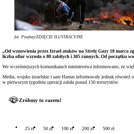
fot. Pixabay/ZDJĘCIE ILUSTRACYJNE
„Od wznowienia przez Izrael ataków na Strefę Gazy 18 marca zgi
liczba ofiar wzrosła o 80 zabitych i 305 rannych. Od początku woj
We wcześniejszych komunikatach ministerstwa informowano, że większ
Media, wojsko izraelskie i sam Hamas informowały jednak również o za
w pierwszym tygodniu operacji zabiła ponad 150 terrorystów.
Zróbmy to razem!
25 zł
50 zł
100 zł
200 zł
500 zł