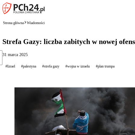
Strona główna
Wiadomości
Strefa Gazy: liczba zabitych w nowej ofens
31 marca 2025
#Izrael
#palestyna
#strefa gazy
#wojna w izraelu
#plan trumpa