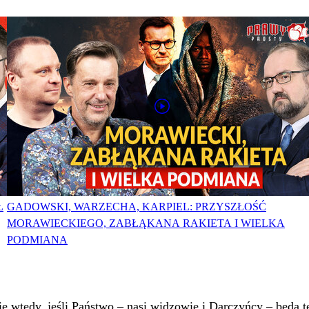
Ł
GADOWSKI, WARZECHA, KARPIEL: PRZYSZŁOŚĆ
MORAWIECKIEGO, ZABŁĄKANA RAKIETA I WIELKA
PODMIANA
 wtedy, jeśli Państwo – nasi widzowie i Darczyńcy – będą te