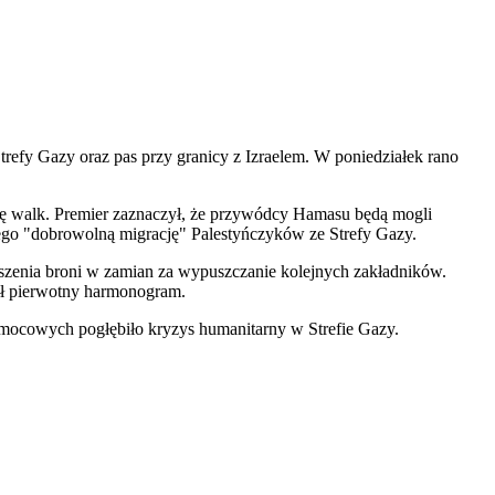
refy Gazy oraz pas przy granicy z Izraelem. W poniedziałek rano
kację walk. Premier zaznaczył, że przywódcy Hamasu będą mogli
cego "dobrowolną migrację" Palestyńczyków ze Strefy Gazy.
szenia broni w zamian za wypuszczanie kolejnych zakładników.
ał pierwotny harmonogram.
omocowych pogłębiło kryzys humanitarny w Strefie Gazy.