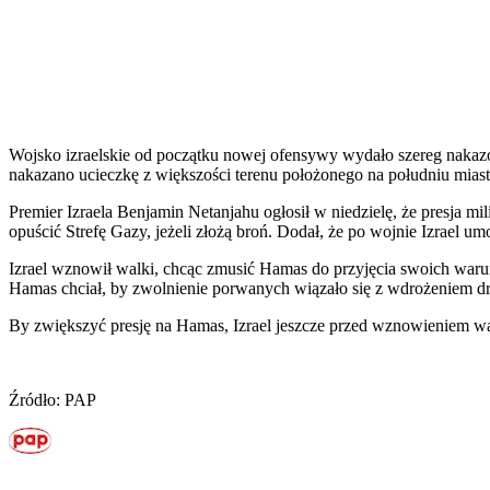
Wojsko izraelskie od początku nowej ofensywy wydało szereg nakazów
nakazano ucieczkę z większości terenu położonego na południu mias
Premier Izraela Benjamin Netanjahu ogłosił w niedzielę, że presja m
opuścić Strefę Gazy, jeżeli złożą broń. Dodał, że po wojnie Izrael
Izrael wznowił walki, chcąc zmusić Hamas do przyjęcia swoich waru
Hamas chciał, by zwolnienie porwanych wiązało się z wdrożeniem d
By zwiększyć presję na Hamas, Izrael jeszcze przed wznowieniem wa
Źródło: PAP