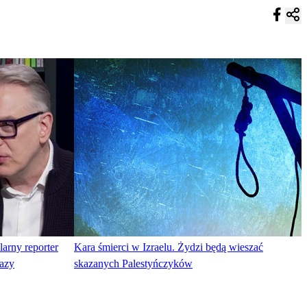
arny reporter
Kara śmierci w Izraelu. Żydzi będą wieszać
Gazy
skazanych Palestyńczyków