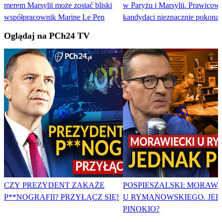
merem Marsylii może zostać bliski
w Paryżu i Marsylii. Prawicowi
współpracownik Marine Le Pen
kandydaci nieznacznie pokonan
Oglądaj na PCh24 TV
CZY PREZYDENT ZAKAŻE
POSPIESZALSKI: MORAWI
P**NOGRAFII? PRZYŁĄCZ SIĘ!
U RYMANOWSKIEGO. JE
PINOKIO?