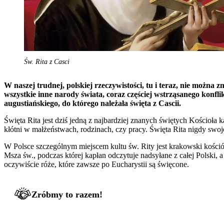
Św. Rita z Casci
W naszej trudnej, polskiej rzeczywistości, tu i teraz, nie można 
wszystkie inne narody świata, coraz częściej wstrząsanego kon
augustiańskiego, do którego należała święta z Cascii.
Święta Rita jest dziś jedną z najbardziej znanych świętych Kościoła
kłótni w małżeństwach, rodzinach, czy pracy. Święta Rita nigdy sw
W Polsce szczególnym miejscem kultu św. Rity jest krakowski kościół 
Msza św., podczas której kapłan odczytuje nadsyłane z całej Polski
oczywiście róże, które zawsze po Eucharystii są święcone.
Zróbmy to razem!