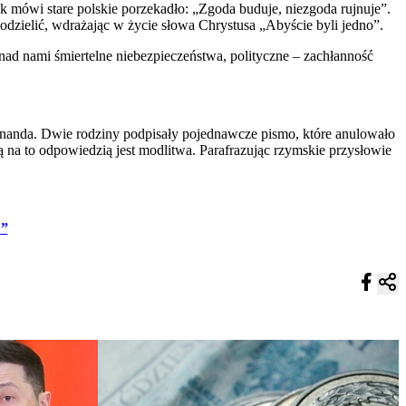
ak mówi stare polskie porzekadło: „Zgoda buduje, niezgoda rujnuje”.
podzielić, wdrażając w życie słowa Chrystusa „Abyście byli jedno”.
 nad nami śmiertelne niebezpieczeństwa, polityczne – zachłanność
dynanda. Dwie rodziny podpisały pojednawcze pismo, które anulowało
na to odpowiedzią jest modlitwa. Parafrazując rzymskie przysłowie
!”