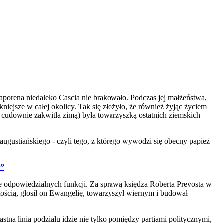
caporena niedaleko Cascia nie brakowało. Podczas jej małżeństwa,
kniejsze w całej okolicy. Tak się złożyło, że również żyjąc życiem
 cudownie zakwitła zimą) była towarzyszką ostatnich ziemskich
augustiańskiego - czyli tego, z którego wywodzi się obecny papież
!”
iele odpowiedzialnych funkcji. Za sprawą księdza Roberta Prevosta w
stością, głosił on Ewangelię, towarzyszył wiernym i budował
tna linia podziału idzie nie tylko pomiędzy partiami politycznymi,