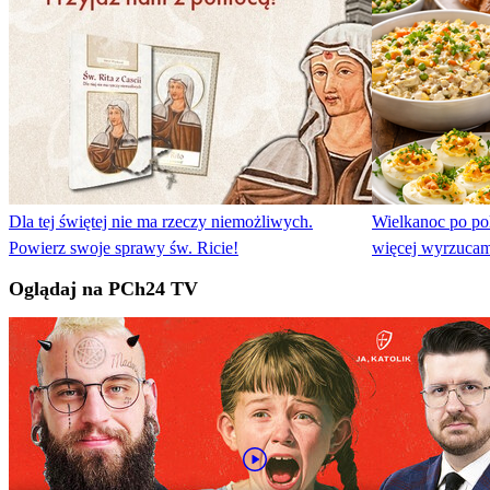
Dla tej świętej nie ma rzeczy niemożliwych.
Wielkanoc po pol
Powierz swoje sprawy św. Ricie!
więcej wyrzucam
Oglądaj na PCh24 TV