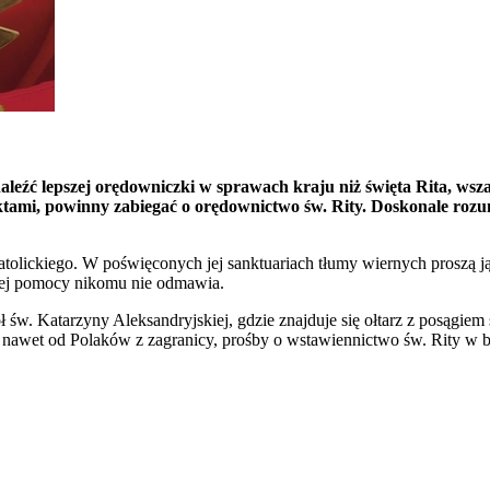
znaleźć lepszej orędowniczki w sprawach kraju niż święta Rita, wsza
fliktami, powinny zabiegać o orędownictwo św. Rity. Doskonale ro
 katolickiego. W poświęconych jej sanktuariach tłumy wiernych proszą
ojej pomocy nikomu nie odmawia.
św. Katarzyny Aleksandryjskiej, gdzie znajduje się ołtarz z posągiem 
, a nawet od Polaków z zagranicy, prośby o wstawiennictwo św. Rity 