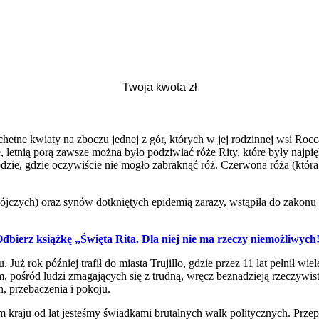
chetne kwiaty na zboczu jednej z gór, których w jej rodzinnej wsi Roc
, letnią porą zawsze można było podziwiać róże Rity, które były najpię
dzie, gdzie oczywiście nie mogło zabraknąć róż. Czerwona róża (która
bójczych) oraz synów dotkniętych epidemią zarazy, wstąpiła do zakonu 
dbierz książkę „Święta Rita. Dla niej nie ma rzeczy niemożliwych
Już rok później trafił do miasta Trujillo, gdzie przez 11 lat pełnił w
tam, pośród ludzi zmagających się z trudną, wręcz beznadzieją rzeczywi
, przebaczenia i pokoju.
kraju od lat jesteśmy świadkami brutalnych walk politycznych. Przepas