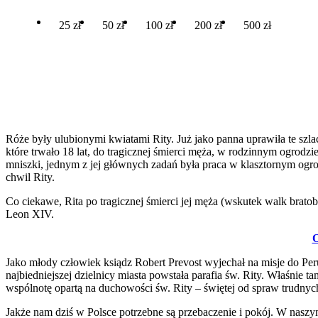
25 zł
50 zł
100 zł
200 zł
500 zł
Róże były ulubionymi kwiatami Rity. Już jako panna uprawiła te szla
które trwało 18 lat, do tragicznej śmierci męża, w rodzinnym ogrodzie
mniszki, jednym z jej głównych zadań była praca w klasztornym ogro
chwil Rity.
Co ciekawe, Rita po tragicznej śmierci jej męża (wskutek walk brato
Leon XIV.
O
Jako młody człowiek ksiądz Robert Prevost wyjechał na misje do Peru. 
najbiedniejszej dzielnicy miasta powstała parafia św. Rity. Właśnie 
wspólnotę opartą na duchowości św. Rity – świętej od spraw trudnych
Jakże nam dziś w Polsce potrzebne są przebaczenie i pokój. W naszym 