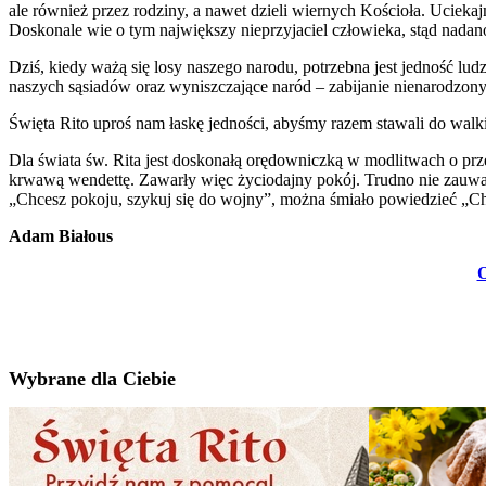
ale również przez rodziny, a nawet dzieli wiernych Kościoła. Uciekaj
Doskonale wie o tym największy nieprzyjaciel człowieka, stąd nadano
Dziś, kiedy ważą się losy naszego narodu, potrzebna jest jedność lu
naszych sąsiadów oraz wyniszczające naród – zabijanie nienarodzony
Święta Rito uproś nam łaskę jedności, abyśmy razem stawali do walki
Dla świata św. Rita jest doskonałą orędowniczką w modlitwach o pr
krwawą wendettę. Zawarły więc życiodajny pokój. Trudno nie zauważy
„Chcesz pokoju, szykuj się do wojny”, można śmiało powiedzieć „Ch
Adam Białous
O
Wybrane dla Ciebie