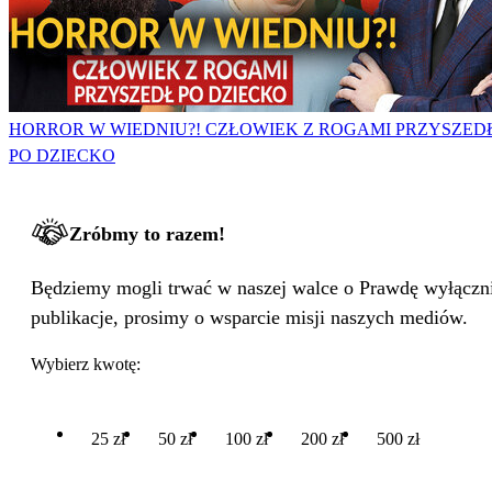
HORROR W WIEDNIU?! CZŁOWIEK Z ROGAMI PRZYSZED
PO DZIECKO
Zróbmy to razem!
Będziemy mogli trwać w naszej walce o Prawdę wyłącznie
publikacje, prosimy o wsparcie misji naszych mediów.
Wybierz kwotę:
25 zł
50 zł
100 zł
200 zł
500 zł