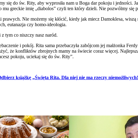
my się do św. Rity, aby wyprosiła nam u Boga dar pokoju i jedności. J
 mu greckie imię „diabolos” czyli ten który dzieli. Nie pozwólmy się 
dzi prawych. Nie możemy się kłócić, kiedy jak miecz Damoklesa, wiszą
ch, eutanazja czy homo-ideologia.
 z tym co niszczy nasz naród.
zebaczenie i pokój. Rita sama przebaczyła zabójcom jej małżonka Fer
ć, że konfliktów zbrojnych mamy na świecie coraz więcej. Najlepszą 
cesz pokoju, uciekaj się do św. Rity”.
dbierz książkę „Święta Rita. Dla niej nie ma rzeczy niemożliwych