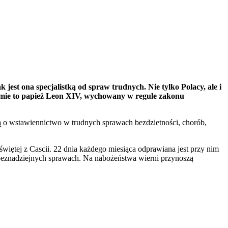
k jest ona specjalistką od spraw trudnych. Nie tylko Polacy, ale i
zumie to papież Leon XIV, wychowany w regule zakonu
 ją o wstawiennictwo w trudnych sprawach bezdzietności, chorób,
świętej z Cascii. 22 dnia każdego miesiąca odprawiana jest przy nim
w beznadziejnych sprawach. Na nabożeństwa wierni przynoszą