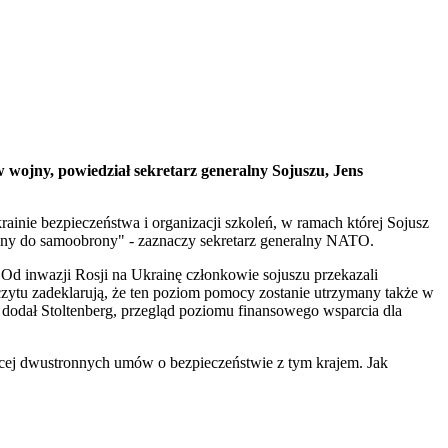
wojny, powiedział sekretarz generalny Sojuszu, Jens
inie bezpieczeństwa i organizacji szkoleń, w ramach której Sojusz
rainy do samoobrony" - zaznaczy sekretarz generalny NATO.
d inwazji Rosji na Ukrainę członkowie sojuszu przekazali
czytu zadeklarują, że ten poziom pomocy zostanie utrzymany także w
 dodał Stoltenberg, przegląd poziomu finansowego wsparcia dla
ęcej dwustronnych umów o bezpieczeństwie z tym krajem. Jak