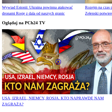
Wywiad Estonii: Ukraina powinna atakować
Rozejm na czas 
dronami Rosję z dala od naszych granic
Zełenski potwier
Oglądaj na PCh24 TV
USA, IZRAEL, NIEMCY, ROSJA. KTO NAPRAWDĘ NAM
ZAGRAŻA?