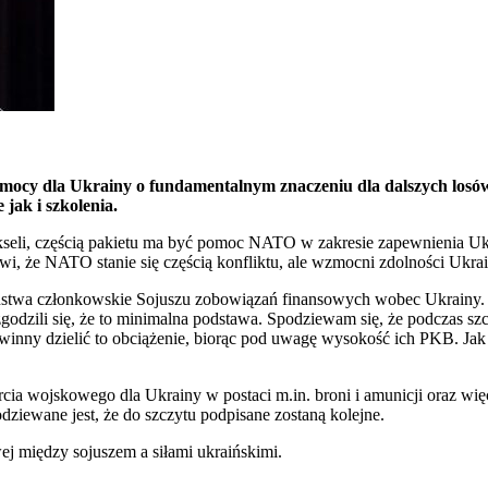
ocy dla Ukrainy o fundamentalnym znaczeniu dla dalszych losów 
jak i szkolenia.
kseli, częścią pakietu ma być pomoc NATO w zakresie zapewnienia Ukra
awi, że NATO stanie się częścią konfliktu, ale wzmocni zdolności Uk
ństwa członkowskie Sojuszu zobowiązań finansowych wobec Ukrainy. O
odzili się, że to minimalna podstawa. Spodziewam się, że podczas sz
winny dzielić to obciążenie, biorąc pod uwagę wysokość ich PKB. Jak
cia wojskowego dla Ukrainy w postaci m.in. broni i amunicji oraz wi
dziewane jest, że do szczytu podpisane zostaną kolejne.
j między sojuszem a siłami ukraińskimi.