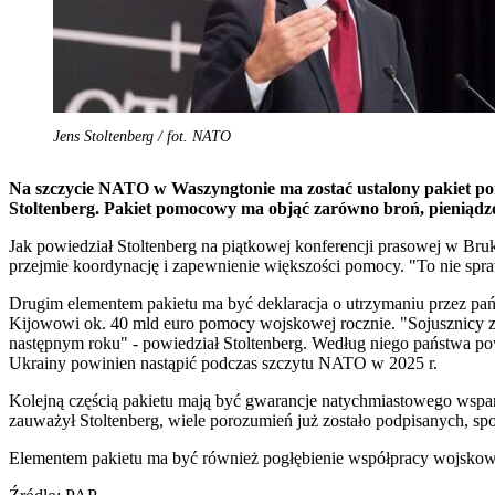
Jens Stoltenberg / fot. NATO
Na szczycie NATO w Waszyngtonie ma zostać ustalony pakiet pom
Stoltenberg. Pakiet pomocowy ma objąć zarówno broń, pieniądze 
Jak powiedział Stoltenberg na piątkowej konferencji prasowej w Bru
przejmie koordynację i zapewnienie większości pomocy. "To nie spr
Drugim elementem pakietu ma być deklaracja o utrzymaniu przez pa
Kijowowi ok. 40 mld euro pomocy wojskowej rocznie. "Sojusznicy zg
następnym roku" - powiedział Stoltenberg. Według niego państwa po
Ukrainy powinien nastąpić podczas szczytu NATO w 2025 r.
Kolejną częścią pakietu mają być gwarancje natychmiastowego wspar
zauważył Stoltenberg, wiele porozumień już zostało podpisanych, spo
Elementem pakietu ma być również pogłębienie współpracy wojskowe