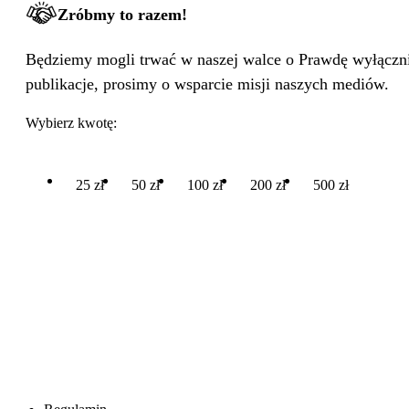
Zróbmy to razem!
Będziemy mogli trwać w naszej walce o Prawdę wyłącznie
publikacje, prosimy o wsparcie misji naszych mediów.
Wybierz kwotę:
25 zł
50 zł
100 zł
200 zł
500 zł