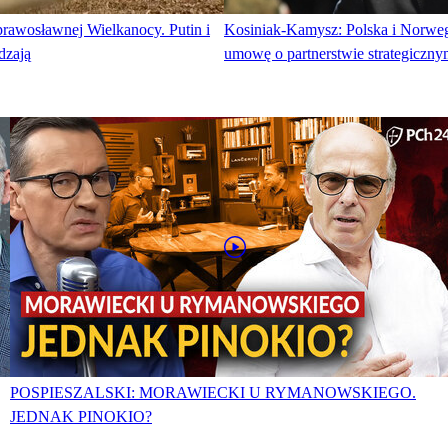
prawosławnej Wielkanocy. Putin i
Kosiniak-Kamysz: Polska i Norweg
dzają
umowę o partnerstwie strategiczn
POSPIESZALSKI: MORAWIECKI U RYMANOWSKIEGO.
JEDNAK PINOKIO?