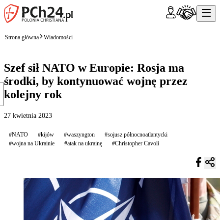
Strona główna
Wiadomości
Szef sił NATO w Europie: Rosja ma
środki, by kontynuować wojnę przez
kolejny rok
27 kwietnia 2023
#NATO
#kijów
#waszyngton
#sojusz północnoatlantycki
#wojna na Ukrainie
#atak na ukrainę
#Christopher Cavoli