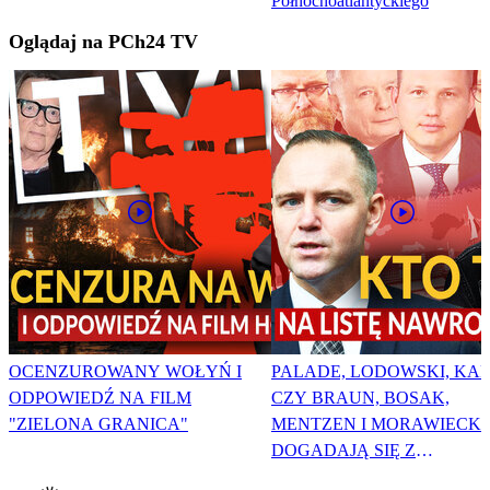
Północnoatlantyckiego
Oglądaj na PCh24 TV
OCENZUROWANY WOŁYŃ I
PALADE, LODOWSKI, KAR
ODPOWIEDŹ NA FILM
CZY BRAUN, BOSAK,
"ZIELONA GRANICA"
MENTZEN I MORAWIECKI
DOGADAJĄ SIĘ Z
NAWROCKIM?