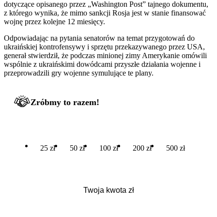
dotyczące opisanego przez „Washington Post” tajnego dokumentu,
z którego wynika, że mimo sankcji Rosja jest w stanie finansować
wojnę przez kolejne 12 miesięcy.
Odpowiadając na pytania senatorów na temat przygotowań do
ukraińskiej kontrofensywy i sprzętu przekazywanego przez USA,
generał stwierdził, że podczas minionej zimy Amerykanie omówili
wspólnie z ukraińskimi dowódcami przyszłe działania wojenne i
przeprowadzili gry wojenne symulujące te plany.
Zróbmy to razem!
25 zł
50 zł
100 zł
200 zł
500 zł