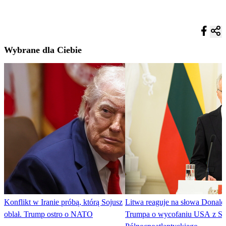
Wybrane dla Ciebie
Konflikt w Iranie próbą, którą Sojusz
Litwa reaguje na słowa Donald
oblał. Trump ostro o NATO
Trumpa o wycofaniu USA z So