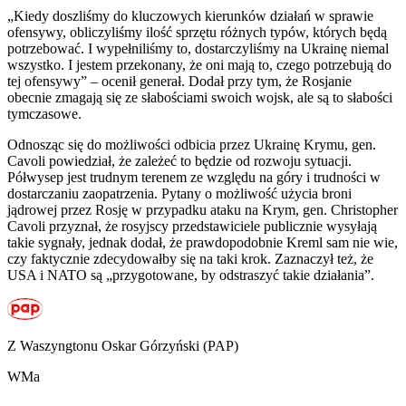
„Kiedy doszliśmy do kluczowych kierunków działań w sprawie
ofensywy, obliczyliśmy ilość sprzętu różnych typów, których będą
potrzebować. I wypełniliśmy to, dostarczyliśmy na Ukrainę niemal
wszystko. I jestem przekonany, że oni mają to, czego potrzebują do
tej ofensywy” – ocenił generał. Dodał przy tym, że Rosjanie
obecnie zmagają się ze słabościami swoich wojsk, ale są to słabości
tymczasowe.
Odnosząc się do możliwości odbicia przez Ukrainę Krymu, gen.
Cavoli powiedział, że zależeć to będzie od rozwoju sytuacji.
Półwysep jest trudnym terenem ze względu na góry i trudności w
dostarczaniu zaopatrzenia. Pytany o możliwość użycia broni
jądrowej przez Rosję w przypadku ataku na Krym, gen. Christopher
Cavoli przyznał, że rosyjscy przedstawiciele publicznie wysyłają
takie sygnały, jednak dodał, że prawdopodobnie Kreml sam nie wie,
czy faktycznie zdecydowałby się na taki krok. Zaznaczył też, że
USA i NATO są „przygotowane, by odstraszyć takie działania”.
Z Waszyngtonu Oskar Górzyński (PAP)
WMa