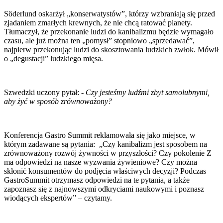
Söderlund oskarżył „konserwatystów”, którzy wzbraniają się przed
zjadaniem zmarłych krewnych, że nie chcą ratować planety.
Tłumaczył, że przekonanie ludzi do kanibalizmu będzie wymagało
czasu, ale już można ten „pomysł” stopniowo „sprzedawać”,
najpierw przekonując ludzi do skosztowania ludzkich zwłok. Mówił
o „degustacji” ludzkiego mięsa.
Szwedzki uczony pytał:
- Czy jesteśmy ludźmi zbyt samolubnymi,
aby żyć w sposób zrównoważony?
Konferencja Gastro Summit reklamowała się jako miejsce, w
którym zadawane są pytania: „Czy kanibalizm jest sposobem na
zrównoważony rozwój żywności w przyszłości? Czy pokolenie Z
ma odpowiedzi na nasze wyzwania żywieniowe? Czy można
skłonić konsumentów do podjęcia właściwych decyzji? Podczas
GastroSummit otrzymasz odpowiedzi na te pytania, a także
zapoznasz się z najnowszymi odkryciami naukowymi i poznasz
wiodących ekspertów” – czytamy.