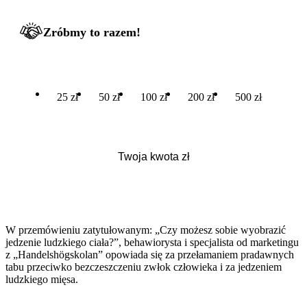
Zróbmy to razem!
25 zł
50 zł
100 zł
200 zł
500 zł
W przemówieniu zatytułowanym: „Czy możesz sobie wyobrazić
jedzenie ludzkiego ciała?”, behawiorysta i specjalista od marketingu
z „Handelshögskolan” opowiada się za przełamaniem pradawnych
tabu przeciwko bezczeszczeniu zwłok człowieka i za jedzeniem
ludzkiego mięsa.