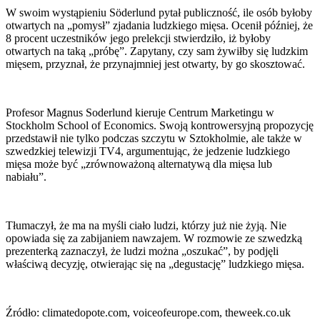
W swoim wystąpieniu Söderlund pytał publiczność, ile osób byłoby
otwartych na „pomysł” zjadania ludzkiego mięsa. Ocenił później, że
8 procent uczestników jego prelekcji stwierdziło, iż byłoby
otwartych na taką „próbę”. Zapytany, czy sam żywiłby się ludzkim
mięsem, przyznał, że przynajmniej jest otwarty, by go skosztować.
Profesor Magnus Soderlund kieruje Centrum Marketingu w
Stockholm School of Economics. Swoją kontrowersyjną propozycję
przedstawił nie tylko podczas szczytu w Sztokholmie, ale także w
szwedzkiej telewizji TV4, argumentując, że jedzenie ludzkiego
mięsa może być „zrównoważoną alternatywą dla mięsa lub
nabiału”.
Tłumaczył, że ma na myśli ciało ludzi, którzy już nie żyją. Nie
opowiada się za zabijaniem nawzajem. W rozmowie ze szwedzką
prezenterką zaznaczył, że ludzi można „oszukać”, by podjęli
właściwą decyzję, otwierając się na „degustację” ludzkiego mięsa.
Źródło: climatedopote.com, voiceofeurope.com, theweek.co.uk