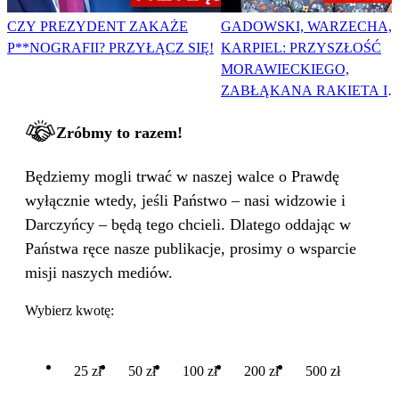
CZY PREZYDENT ZAKAŻE
GADOWSKI, WARZECHA,
P**NOGRAFII? PRZYŁĄCZ SIĘ!
KARPIEL: PRZYSZŁOŚĆ
MORAWIECKIEGO,
ZABŁĄKANA RAKIETA I
WIELKA PODMIANA
Zróbmy to razem!
Będziemy mogli trwać w naszej walce o Prawdę
wyłącznie wtedy, jeśli Państwo – nasi widzowie i
Darczyńcy – będą tego chcieli. Dlatego oddając w
Państwa ręce nasze publikacje, prosimy o wsparcie
misji naszych mediów.
Wybierz kwotę:
25 zł
50 zł
100 zł
200 zł
500 zł