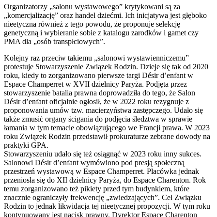
Organizatorzy „salonu wystawowego” krytykowani są za
„komercjalizację” oraz handel dziećmi. Ich inicjatywa jest głęboko
nieetyczna również z tego powodu, że proponuje selekcję
genetyczną i wybieranie sobie z katalogu zarodków i gamet czy
PMA dla „osób transpłciowych”.
Kolejny raz przeciw takiemu „salonowi wystawienniczemu”
protestuje Stowarzyszenie Związek Rodzin. Dzieje się tak od 2020
roku, kiedy to zorganizowano pierwsze targi Désir d’enfant w
Espace Champerret w XVII dzielnicy Paryża. Podjęta przez
stowarzyszenie batalia prawna doprowadziła do tego, że Salon
Désir d’enfant oficjalnie ogłosił, że w 2022 roku rezygnuje z
proponowania umów tzw. macierzyństwa zastępczego. Udało się
także zmusić organy ścigania do podjęcia śledztwa w sprawie
łamania w tym temacie obowiązującego we Francji prawa. W 2023
roku Związek Rodzin przedstawił prokuraturze zebrane dowody na
praktyki GPA.
Stowarzyszeniu udało się też osiągnąć w 2023 roku inny sukces.
Salonowi Désir d’enfant wymówiono pod presją społeczną
przestrzeń wystawową w Espace Champerret. Placówka jednak
przeniosła się do XII dzielnicy Paryża, do Espace Charenton. Rok
temu zorganizowano też pikiety przed tym budynkiem, które
znacznie ograniczyły frekwencję „zwiedzających”. Cel Związku
Rodzin to jednak likwidacja tej nieetycznej propozycji. W tym roku
kontynuowany jest nacisk prawny. Dyrektor Espace Charenton