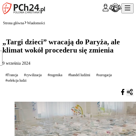
Strona główna
Wiadomości
„Targi dzieci” wracają do Paryża, ale
klimat wokół procederu się zmienia
9 września 2024
#Francja
#cywilizacja
#eugenika
#handel ludźmi
#surogacja
#selekcja ludzi