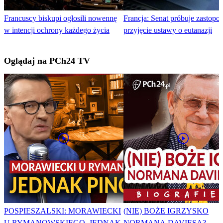
Francuscy biskupi ogłosili nowennę
Francja: Senat próbuje zastopo
w intencji ochrony każdego życia
przyjęcie ustawy o eutanazji
Oglądaj na PCh24 TV
POSPIESZALSKI: MORAWIECKI
(NIE) BOŻE IGRZYSKO
U RYMANOWSKIEGO. JEDNAK
NORMANA DAVIESA?