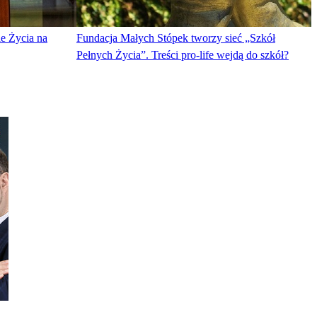
e Życia na
Fundacja Małych Stópek tworzy sieć „Szkół
Pełnych Życia”. Treści pro-life wejdą do szkół?