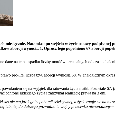
ych miesięcznie. Natomiast po wejściu w życie ustawy podpisanej p
dków aborcji wynosi... 1. Oprócz tego popełniono 67 aborcji pope
ne dane na temat spadku liczby mordów prenatalnych od czasu obalen
rawo pro-life, liczba tzw. aborcji wyniosła 68. W analogicznym okre
na z powołaniem się na wyjątek dla ratowania życia matki. Pozostałe 6
ć ochronę ludzkiego życia i zatrzymał realizację prawa na 3 dni.
Teksas nie ma już legalnej aborcji selektywnej, a życie ratuje się na
alną lub nie, do dalszego prowadzenia wojny przeciwko nienarodzonym