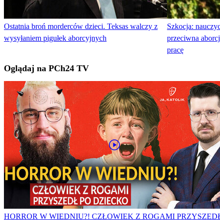
Ostatnia broń morderców dzieci. Teksas walczy z
Szkocja: nauczyc
wysyłaniem pigułek aborcyjnych
przeciwna aborcji
pracę
Oglądaj na PCh24 TV
HORROR W WIEDNIU?! CZŁOWIEK Z ROGAMI PRZYSZED