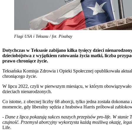
Flagi USA i Teksasu / fot. Pixabay
Dotychczas w Teksasie zabijano kilka tysięcy dzieci nienarodzon
dzieciobójstwa z wyjątkiem ratowania życia matki, liczba przypa
prawo chroniące życie.
Teksańska Komisja Zdrowia i Opieki Społecznej opublikowała aktual
chroniącego życie.
W lipcu 2022, czyli w pierwszym miesiącu, w którym obowiązywało p
dzieciach nienarodzonych.
Co istotne, z obecnej liczby 68 aborcji, tylko jedna została dokona
momencie, gdy liberalny sędzia z hrabstwa Harris próbował zablokowa
-
Dane z lipca pokazują sukces naszych przepisów pro-life. W stanie 
czujność. Przemysł aborcyjny wykorzysta każdą możliwą okazję, leg
Life.