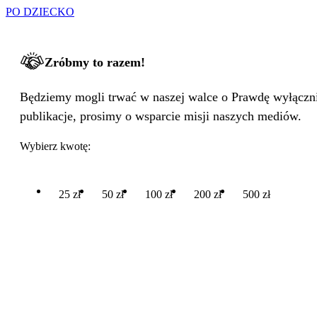
PO DZIECKO
Zróbmy to razem!
Będziemy mogli trwać w naszej walce o Prawdę wyłącznie
publikacje, prosimy o wsparcie misji naszych mediów.
Wybierz kwotę:
25 zł
50 zł
100 zł
200 zł
500 zł