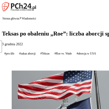
Strona główna
Wiadomości
Teksas po obaleniu „Roe”: liczba aborcji s
3 grudnia 2022
#pro-life
#zakaz aborcji
#Teksas
#Roe vs. Wade
#aborcja w USA