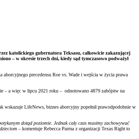
rzez katolickiego gubernatora Teksasu, całkowicie zakazującej
łniono – w okresie trzech dni, kiedy sąd tymczasowo podważył
ia aborcyjnego precedensu Roe vs. Wade i wejścia w życia prawa
sie – a więc w lipcu 2021 roku – odnotowano 4879 zabójstw na
7, jak wskazuje LifeNews, biznes aborcyjny popełnił prawodpodobnie w
 niespotykanym dotąd poziomie. Jednak cały czas musimy zachowywać
 dzieciom
– komentuje Rebecca Parma z organizacji Texas Right to