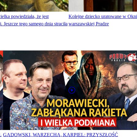
ielka powiedziała, że jest
Kolejne dziecko uratowane w Okni
. Jeszcze tego samego dnia straciła
warszawskiej Pradze
Ł
GADOWSKI, WARZECHA, KARPIEL: PRZYSZŁOŚĆ