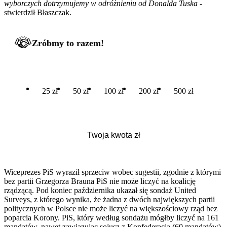
wyborczych dotrzymujemy w odróżnieniu od Donalda Tuska
-
stwierdził Błaszczak.
Zróbmy to razem!
25 zł
50 zł
100 zł
200 zł
500 zł
Wiceprezes PiS wyraził sprzeciw wobec sugestii, zgodnie z którymi
bez partii Grzegorza Brauna PiS nie może liczyć na koalicję
rządzącą. Pod koniec października ukazał się sondaż United
Surveys, z którego wynika, że żadna z dwóch największych partii
politycznych w Polsce nie może liczyć na większościowy rząd bez
poparcia Korony. PiS, który według sondażu mógłby liczyć na 161
mandatów, nawet zawiązując sojusz z Konfederacją (60 mandatów)