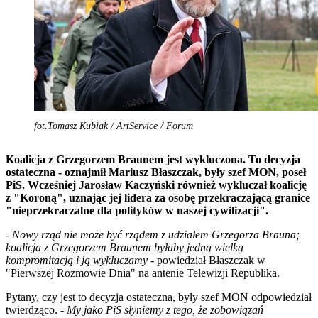
fot.Tomasz Kubiak / ArtService / Forum
Koalicja z Grzegorzem Braunem jest wykluczona. To decyzja
ostateczna - oznajmił Mariusz Błaszczak, były szef MON, poseł
PiS. Wcześniej Jarosław Kaczyński również wykluczał koalicję
z "Koroną", uznając jej lidera za osobę przekraczającą granice
"nieprzekraczalne dla polityków w naszej cywilizacji".
-
Nowy rząd nie może być rządem z udziałem Grzegorza Brauna;
koalicja z Grzegorzem Braunem byłaby jedną wielką
kompromitacją i ją wykluczamy
- powiedział Błaszczak w
"Pierwszej Rozmowie Dnia" na antenie Telewizji Republika.
Pytany, czy jest to decyzja ostateczna, były szef MON odpowiedział
twierdząco.
- My jako PiS słyniemy z tego, że zobowiązań