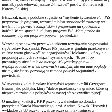
musiałby potrzebować jeszcze 24 "szabel" posłów Konfederacji
Korony Polskiej.
Błaszczak uznaje podobne sugestie za "myślenie życzeniowe". -
PiS
przygotowuje program, wczoraj miałem sposobność rozmowy na
ten temat w powiecie łomżyńskim i grajewskim na spotkaniu z
ludźmi. W ten sposób budujemy program PiS. Mam prośbę do
rodaków, aby ten program poparli
– powiedział.
Wcześniej stanowczo przeciwko takiemu rozwiązaniu wypowiadał
się Jarosław Kaczyński. Prezes PiS jeszcze w grudniu przekonywał,
że "nie warto głosować" na negacjonistów Holokaustu, którzy nie
proponują żadnych rozwiązań systemowych.
- To jest trop
prowadzący absolutnie do niczego. My jesteśmy gotowi
współpracować w wielu sprawach z każdym, kto ma inne poglądy
niż my, ale którzy pozostają w ramach polityki racjonalnej -
powiedział.
W styczniu z kolei Jarosław Kaczyński wprost określił Grzegorza
Brauna jako polityka, który "dalece przekroczył te granice, które są
nieprzekraczalne dla polityków w naszej sferze cywilizacyjnej".
O możliwej koalicji z KKP przekonywał niedawno doradca
prezydenta Karola Nawrockiego, prof. Andrzej Nowak. Historyk i
wykładowca UJ przekonywał, że przez sam fakt sojuszu z