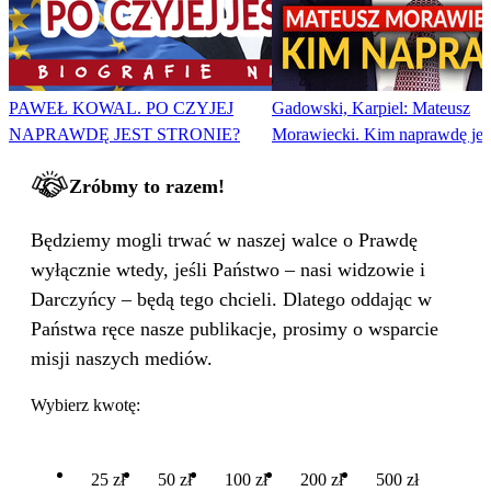
PAWEŁ KOWAL. PO CZYJEJ
Gadowski, Karpiel: Mateusz
NAPRAWDĘ JEST STRONIE?
Morawiecki. Kim naprawdę jes
Zróbmy to razem!
Będziemy mogli trwać w naszej walce o Prawdę
wyłącznie wtedy, jeśli Państwo – nasi widzowie i
Darczyńcy – będą tego chcieli. Dlatego oddając w
Państwa ręce nasze publikacje, prosimy o wsparcie
misji naszych mediów.
Wybierz kwotę:
25 zł
50 zł
100 zł
200 zł
500 zł