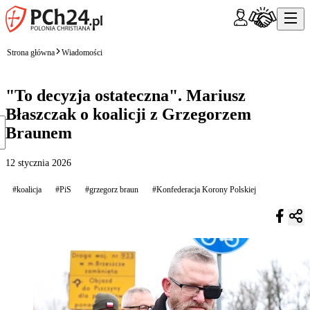
Strona główna
Wiadomości
"To decyzja ostateczna". Mariusz
Błaszczak o koalicji z Grzegorzem
Braunem
12 stycznia 2026
#koalicja
#PiS
#grzegorz braun
#Konfederacja Korony Polskiej