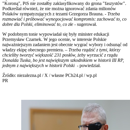
"Koroną", PiS nie zostałby zaklasyfikowany do grona "faszystów".
Podkreślał również, że nie można ignorować zdania milionów
Polaków sympatyzujących z tezami Grzegorza Brauna. -
Trzeba
rozmawiać i próbować wynegocjować kompromis: zachować to, co
dobre dla Polski, eliminować to, co złe -
sugerował.
W podobnym tonie wypowiadał się były minister edukacji
Przemysław Czarnek. W jego ocenie, w interesie Polskie
najważniejszym zadaniem jest obecnie wygrać wybory i odsunąć od
władzy ekipę obecnego premiera. –
Trzeba rządzić z tymi, którzy
chcieliby tworzyć większość 231 posłów, żeby wyrzucić z rządu
Donalda Tuska, bo jest największym szkodnikiem w historii III RP,
jednym z największych w historii Polski
- powiedział.
Źródło: niezalezna.pl / X / własne PCh24.pl / wp.pl
PR