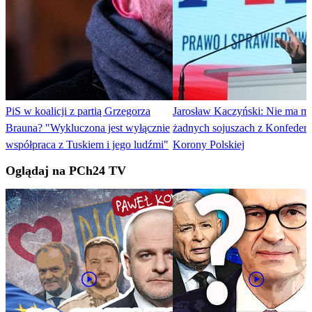
PiS w koalicji z partią Grzegorza
Jarosław Kaczyński: Nie ma 
Brauna? "Wykluczona jest wyłącznie
żadnych sojuszach z Konfedera
współpraca z Tuskiem i jego ludźmi"
Korony Polskiej
Oglądaj na PCh24 TV