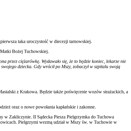
ierwsza taka uroczystość w diecezji tarnowskiej.
m Matki Bożej Tuchowskiej.
na przez ciężarówkę. Wydawało się, że to będzie koniec, lekarze nie
 swojego dziecka. Gdy wrócił po Mszy, zobaczył w szpitalu swoją
 Mastalski z Krakowa. Będzie także poświęcenie wozów strażackich, a
młodzież oraz o nowe powołania kapłańskie i zakonne.
any w Zakliczynie. II Sądecka Piesza Pielgrzymka do Tuchowa
ężkowicach. Pielgrzymi wezmą udział w Mszy św. w Tuchowie w