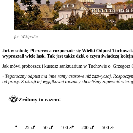
fot. Wikipedia
Już w sobotę 29 czerwca rozpocznie się Wielki Odpust Tuchowsk
wypraszali wiele łask. Tak jest także dziś, o czym świadczą kolej
Jak mówi proboszcz i kustosz sanktuarium w Tuchowie o. Grzegorz 
-
Tegoroczny odpust ma inne ramy czasowe niż zazwyczaj. Rozpoczyna
od pracy. Z okazji tej wyjątkowej rocznicy chcieliśmy zapewnić wier
Zróbmy to razem!
25 zł
50 zł
100 zł
200 zł
500 zł