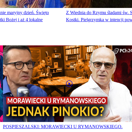
ólnie maryjny dzień. Święto
Z Wiednia do Rzymu śladami św. S
i Bożej i aż 4 lokalne
Kostki. Pielgrzymka w intencji po
POSPIESZALSKI: MORAWIECKI U RYMANOWSKIEGO.