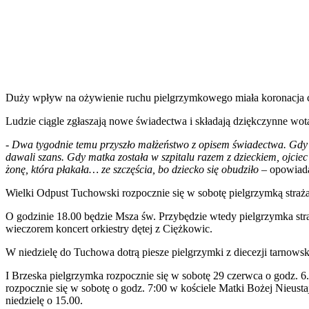
Duży wpływ na ożywienie ruchu pielgrzymkowego miała koronacja cud
Ludzie ciągle zgłaszają nowe świadectwa i składają dziękczynne wo
-
Dwa tygodnie temu przyszło małżeństwo z opisem świadectwa. Gdy ich
dawali szans. Gdy matka została w szpitalu razem z dzieckiem, ojcie
żonę, która płakała… ze szczęścia, bo dziecko się obudziło
– opowiada
Wielki Odpust Tuchowski rozpocznie się w sobotę pielgrzymką stra
O godzinie 18.00 będzie Msza św. Przybędzie wtedy pielgrzymka stra
wieczorem koncert orkiestry dętej z Ciężkowic.
W niedzielę do Tuchowa dotrą piesze pielgrzymki z diecezji tarnowsk
I Brzeska pielgrzymka rozpocznie się w sobotę 29 czerwca o godz. 
rozpocznie się w sobotę o godz. 7:00 w kościele Matki Bożej Nieu
niedzielę o 15.00.