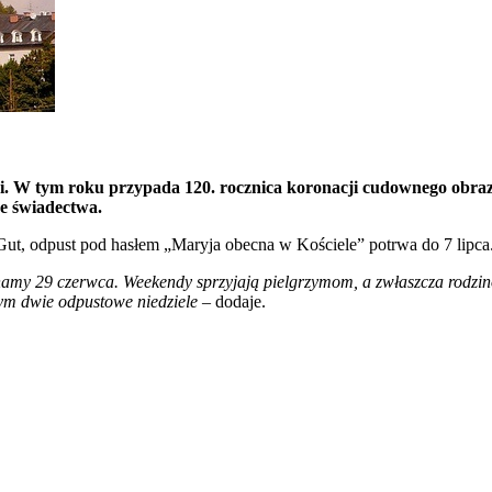
i. W tym roku przypada 120. rocznica koronacji cudownego obrazu 
ne świadectwa.
Gut, odpust pod hasłem „Maryja obecna w Kościele” potrwa do 7 lipca
my 29 czerwca. Weekendy sprzyjają pielgrzymom, a zwłaszcza rodzino
nym dwie odpustowe niedziele
– dodaje.