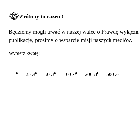
Zróbmy to razem!
Będziemy mogli trwać w naszej walce o Prawdę wyłącznie
publikacje, prosimy o wsparcie misji naszych mediów.
Wybierz kwotę:
25 zł
50 zł
100 zł
200 zł
500 zł