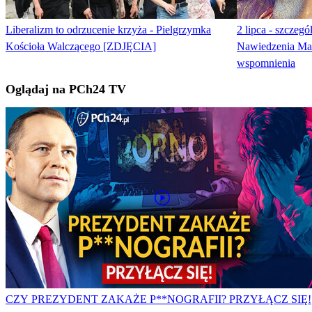
Liberalizm to odrzucenie krzyża - Pielgrzymka
2 lipca - szczeg
Kościoła Walczącego [ZDJĘCIA]
Nawiedzenia Matk
wspomnienia
Oglądaj na PCh24 TV
CZY PREZYDENT ZAKAŻE P**NOGRAFII? PRZYŁĄCZ SIĘ!