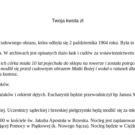
ownego obrazu, która odbyła się 2 października 1904 roku. Była to p
ta. W archiwach jest opisanych dużo łask i cudów za wstawiennictwe
 córka miała 10 lat pojechała do sklepu na rowerze i została potrąco
c modlił się przed cudownym obrazem Matki Bożej i wołał o ratunek dla
 kustosz.
żaków.
żaków i orkiestr dętych. Eucharystii będzie przewodniczył bp Janusz
iej. Uczestnicy sądeckiej i brzeskiej pielgrzymki będą modlić się za 
6.00 w kościele św. Jakuba Apostoła w Brzesku. Nocleg jest zaplanow
stającej Pomocy w Piątkowej (k. Nowego Sącza). Nocleg będzie w Ci