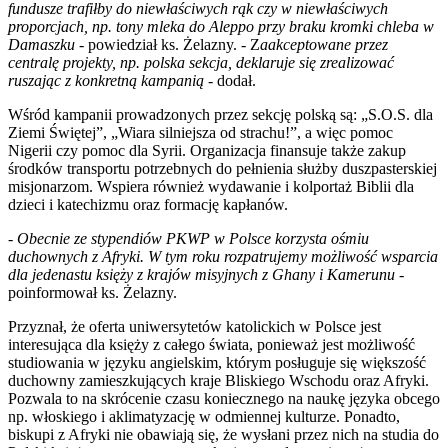
fundusze trafiłby do niewłaściwych rąk czy w niewłaściwych
proporcjach, np. tony mleka do Aleppo przy braku kromki chleba w
Damaszku
- powiedział ks. Żelazny. - Z
aakceptowane przez
centralę projekty, np. polska sekcja, deklaruje się zrealizować
ruszając z konkretną kampanią
- dodał.
Wśród kampanii prowadzonych przez sekcję polską są: „S.O.S. dla
Ziemi Świętej”, „Wiara silniejsza od strachu!”, a więc pomoc
Nigerii czy pomoc dla Syrii. Organizacja finansuje także zakup
środków transportu potrzebnych do pełnienia służby duszpasterskiej
misjonarzom. Wspiera również wydawanie i kolportaż Biblii dla
dzieci i katechizmu oraz formację kapłanów.
-
Obecnie ze stypendiów PKWP w Polsce korzysta ośmiu
duchownych z Afryki. W tym roku rozpatrujemy możliwość wsparcia
dla jedenastu księży z krajów misyjnych z Ghany i Kamerunu
-
poinformował ks. Żelazny.
Przyznał, że oferta uniwersytetów katolickich w Polsce jest
interesująca dla księży z całego świata, ponieważ jest możliwość
studiowania w języku angielskim, którym posługuje się większość
duchowny zamieszkujących kraje Bliskiego Wschodu oraz Afryki.
Pozwala to na skrócenie czasu koniecznego na naukę języka obcego
np. włoskiego i aklimatyzację w odmiennej kulturze. Ponadto,
biskupi z Afryki nie obawiają się, że wysłani przez nich na studia do