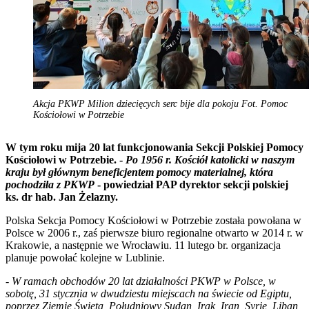
Akcja PKWP Milion dziecięcych serc bije dla pokoju Fot. Pomoc
Kościołowi w Potrzebie
W tym roku mija 20 lat funkcjonowania Sekcji Polskiej Pomocy
Kościołowi w Potrzebie. -
Po 1956 r. Kościół katolicki w naszym
kraju był głównym beneficjentem pomocy materialnej, która
pochodziła z PKWP
- powiedział PAP dyrektor sekcji polskiej
ks. dr hab. Jan Żelazny.
Polska Sekcja Pomocy Kościołowi w Potrzebie została powołana w
Polsce w 2006 r., zaś pierwsze biuro regionalne otwarto w 2014 r. w
Krakowie, a następnie we Wrocławiu. 11 lutego br. organizacja
planuje powołać kolejne w Lublinie.
-
W ramach obchodów 20 lat działalności PKWP w Polsce, w
sobotę, 31 stycznia w dwudziestu miejscach na świecie od Egiptu,
poprzez Ziemię Świętą, Południowy Sudan, Irak, Iran, Syrię, Liban,