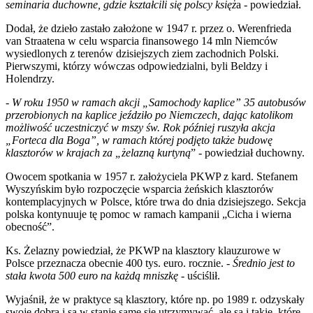
seminaria duchowne, gdzie kształcili się polscy księż
a - powiedział.
Dodał, że dzieło zastało założone w 1947 r. przez o. Werenfrieda
van Straatena w celu wsparcia finansowego 14 mln Niemców
wysiedlonych z terenów dzisiejszych ziem zachodnich Polski.
Pierwszymi, którzy wówczas odpowiedzialni, byli Beldzy i
Holendrzy.
-
W roku 1950 w ramach akcji „Samochody kaplice” 35 autobusów
przerobionych na kaplice jeździło po Niemczech, dając katolikom
możliwość uczestniczyć w mszy św. Rok później ruszyła akcja
„Forteca dla Boga”, w ramach której podjęto także budowę
klasztorów w krajach za „żelazną kurtyną
” - powiedział duchowny.
Owocem spotkania w 1957 r. założyciela PKWP z kard. Stefanem
Wyszyńskim było rozpoczęcie wsparcia żeńskich klasztorów
kontemplacyjnych w Polsce, które trwa do dnia dzisiejszego. Sekcja
polska kontynuuje tę pomoc w ramach kampanii „Cicha i wierna
obecność”.
Ks. Żelazny powiedział, że PKWP na klasztory klauzurowe w
Polsce przeznacza obecnie 400 tys. euro. rocznie. -
Średnio jest to
stała kwota 500 euro na każdą mniszkę
- uściślił.
Wyjaśnił, że w praktyce są klasztory, które np. po 1989 r. odzyskały
swoje dobra i są w stanie same się utrzymywać, ale są i takie, które