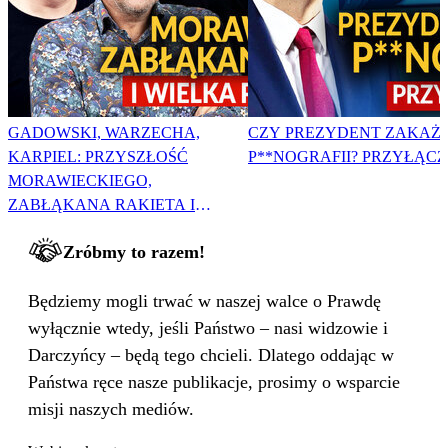
GADOWSKI, WARZECHA,
CZY PREZYDENT ZAKAŻ
KARPIEL: PRZYSZŁOŚĆ
P**NOGRAFII? PRZYŁĄCZ 
MORAWIECKIEGO,
ZABŁĄKANA RAKIETA I
WIELKA PODMIANA
Zróbmy to razem!
Będziemy mogli trwać w naszej walce o Prawdę
wyłącznie wtedy, jeśli Państwo – nasi widzowie i
Darczyńcy – będą tego chcieli. Dlatego oddając w
Państwa ręce nasze publikacje, prosimy o wsparcie
misji naszych mediów.