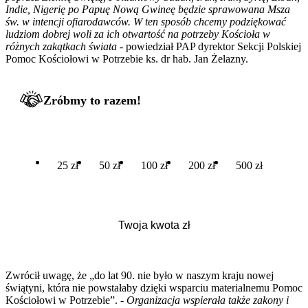
Indie, Nigerię po Papuę Nową Gwineę będzie sprawowana Msza
św. w intencji ofiarodawców. W ten sposób chcemy podziękować
ludziom dobrej woli za ich otwartość na potrzeby Kościoła w
różnych zakątkach świata
- powiedział PAP dyrektor Sekcji Polskiej
Pomoc Kościołowi w Potrzebie ks. dr hab. Jan Żelazny.
Zróbmy to razem!
25 zł
50 zł
100 zł
200 zł
500 zł
Zwrócił uwagę, że „do lat 90. nie było w naszym kraju nowej
świątyni, która nie powstałaby dzięki wsparciu materialnemu Pomoc
Kościołowi w Potrzebie”. -
Organizacja wspierała także zakony i