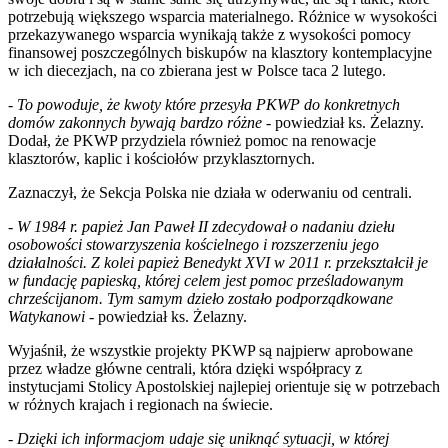
potrzebują większego wsparcia materialnego. Różnice w wysokości
przekazywanego wsparcia wynikają także z wysokości pomocy
finansowej poszczególnych biskupów na klasztory kontemplacyjne
w ich diecezjach, na co zbierana jest w Polsce taca 2 lutego.
-
To powoduje, że kwoty które przesyła PKWP do konkretnych
domów zakonnych bywają bardzo różne
- powiedział ks. Żelazny.
Dodał, że PKWP przydziela również pomoc na renowacje
klasztorów, kaplic i kościołów przyklasztornych.
Zaznaczył, że Sekcja Polska nie działa w oderwaniu od centrali.
-
W 1984 r. papież Jan Paweł II zdecydował o nadaniu dziełu
osobowości stowarzyszenia kościelnego i rozszerzeniu jego
działalności. Z kolei papież Benedykt XVI w 2011 r. przekształcił je
w fundację papieską, której celem jest pomoc prześladowanym
chrześcijanom. Tym samym dzieło zostało podporządkowane
Watykanowi
- powiedział ks. Żelazny.
Wyjaśnił, że wszystkie projekty PKWP są najpierw aprobowane
przez władze główne centrali, która dzięki współpracy z
instytucjami Stolicy Apostolskiej najlepiej orientuje się w potrzebach
w różnych krajach i regionach na świecie.
-
Dzięki ich informacjom udaje się uniknąć sytuacji, w której