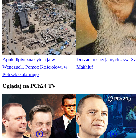
Apokaliptyczna sytuacja w
Do zadań specjalnych - św. Sza
Wenezueli. Pomoc Kościołowi w
Makhluf
Potrzebie alarmuje
Oglądaj na PCh24 TV