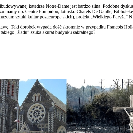
budowywanej katedrze Notre-Dame jest bardzo silna. Podobne dyskusje 
aryżu mamy np. Centre Pompidou, lotnisko Charels De Gaulle, Bibliote
uzeum sztuki kultur pozaeuropejskich), projekt „Wielkiego Paryża” Ni
ch sławę. Taki dorobek wypada dość skromnie w przypadku Francois Ho
 takiego „śladu” szuka akurat budynku sakralnego?