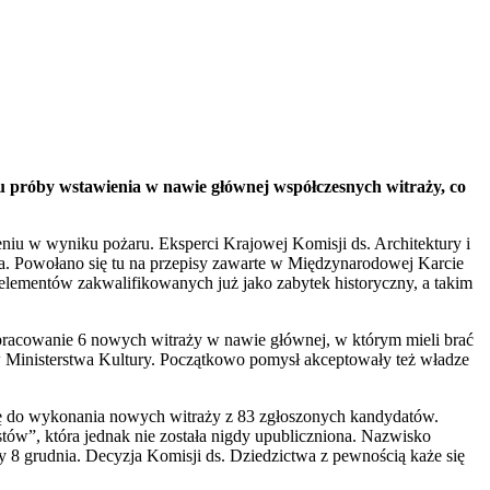
 próby wstawienia w nawie głównej współczesnych witraży, co
czeniu w wyniku pożaru. Eksperci Krajowej Komisji ds. Architektury i
a. Powołano się tu na przepisy zawarte w Międzynarodowej Karcie
elementów zakwalifikowanych już jako zabytek historyczny, a takim
acowanie 6 nowych witraży w nawie głównej, w którym mieli brać
ków Ministerstwa Kultury. Początkowo pomysł akceptowały też władze
ystę do wykonania nowych witraży z 83 zgłoszonych kandydatów.
istów”, która jednak nie została nigdy upubliczniona. Nazwisko
y 8 grudnia. Decyzja Komisji ds. Dziedzictwa z pewnością każe się