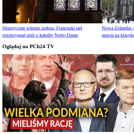
Historyczne witraże znikną. Francuski sąd
Nowa Zelandia: 
rozstrzygnął spór o katedrę Notre-Dame
stawia na klasyk
Oglądaj na PCh24 TV