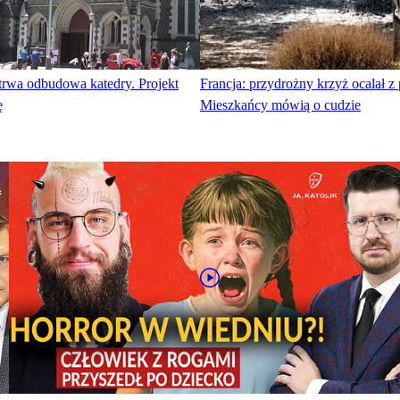
trwa odbudowa katedry. Projekt
Francja: przydrożny krzyż ocalał z
ę
Mieszkańcy mówią o cudzie