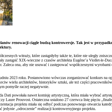
anów renowacji ciągle budzą kontrowersje. Tak jest w przypadku
ektury.
ółczesnych witraży, które zastąpiłyby także te, które nie uległy znisz
y zastąpić XIX-wieczne z czasów architekta Eugène’a Viollet-le-Duc
 r. Zaleca ona, aby nie usuwać i zastępować współczesnymi wyrobami 
dniu 2023 roku. Postanowiono wówczas zorganizować konkurs na opr
rzeciw wielu architektów, historyków sztuki, ale też części pracowni
 tym pomyśle raczej negatywnie.
ida Dati powołała nawet komisję artystyczną, która miała wybrać art
zy Laure Prouvost. Ostateczna ustalono 27 czerwca listę pięciu „final
ezentacja projektu miała się odbyć podczas ponownego otwarcia katedr
 jedynie „odroczenie” realizacji kontrowersyjnego projektu.