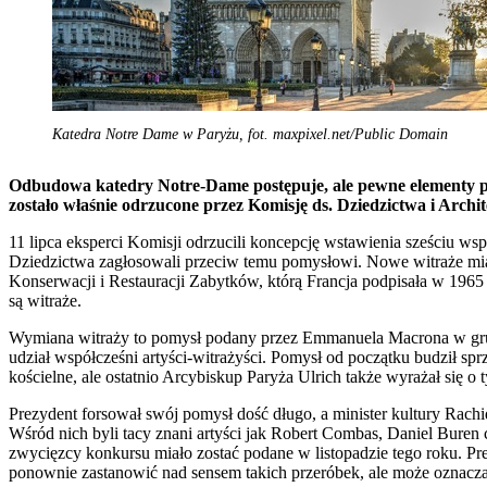
Katedra Notre Dame w Paryżu, fot. maxpixel.net/Public Domain
Odbudowa katedry Notre-Dame postępuje, ale pewne elementy pl
zostało właśnie odrzucone przez Komisję ds. Dziedzictwa i Archit
11 lipca eksperci Komisji odrzucili koncepcję wstawienia sześciu wsp
Dziedzictwa zagłosowali przeciw temu pomysłowi. Nowe witraże miał
Konserwacji i Restauracji Zabytków, którą Francja podpisała w 1965
są witraże.
Wymiana witraży to pomysł podany przez Emmanuela Macrona w gru
udział współcześni artyści-witrażyści. Pomysł od początku budził sp
kościelne, ale ostatnio Arcybiskup Paryża Ulrich także wyrażał się o
Prezydent forsował swój pomysł dość długo, a minister kultury Rach
Wśród nich byli tacy znani artyści jak Robert Combas, Daniel Buren c
zwycięzcy konkursu miało zostać podane w listopadzie tego roku. Pr
ponownie zastanowić nad sensem takich przeróbek, ale może oznaczać