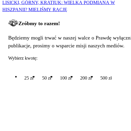
LISICKI, GÓRNY, KRATIUK: WIELKA PODMIANA W
HISZPANII? MIELIŚMY RACJĘ
Zróbmy to razem!
Będziemy mogli trwać w naszej walce o Prawdę wyłącznie
publikacje, prosimy o wsparcie misji naszych mediów.
Wybierz kwotę:
25 zł
50 zł
100 zł
200 zł
500 zł