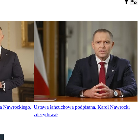
ta Nawrockiego.
Ustawa łańcuchowa podpisana. Karol Nawrocki
zdecydował