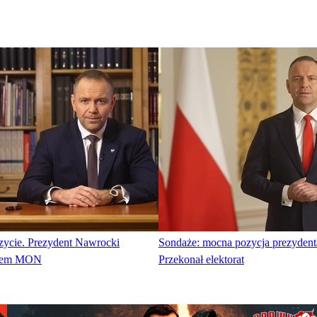
czycie. Prezydent Nawrocki
Sondaże: mocna pozycja prezyden
efem MON
Przekonał elektorat