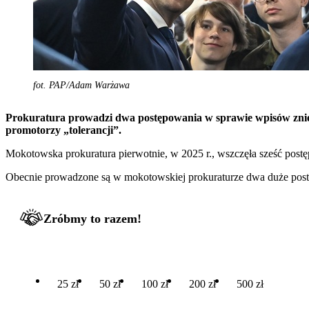
fot. PAP/Adam Warżawa
Prokuratura prowadzi dwa postępowania w sprawie wpisów zniewa
promotorzy „tolerancji”.
Mokotowska prokuratura pierwotnie, w 2025 r., wszczęła sześć post
Obecnie prowadzone są w mokotowskiej prokuraturze dwa duże postęp
Zróbmy to razem!
25 zł
50 zł
100 zł
200 zł
500 zł