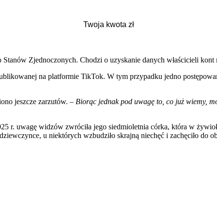
Stanów Zjednoczonych. Chodzi o uzyskanie danych właścicieli kont m
publikowanej na platformie TikTok. W tym przypadku jedno postępowan
iono jeszcze zarzutów. –
Biorąc jednak pod uwagę to, co już wiemy, mo
r. uwagę widzów zwróciła jego siedmioletnia córka, która w żywiołow
 dziewczynce, u niektórych wzbudziło skrajną niechęć i zachęciło do 