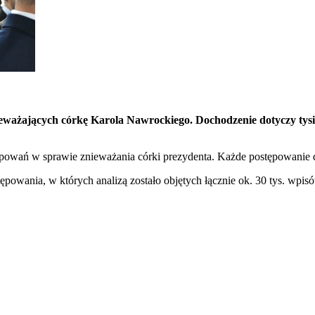
żających córkę Karola Nawrockiego. Dochodzenie dotyczy tysięcy
ępowań w sprawie znieważania córki prezydenta. Każde postępowanie d
owania, w których analizą zostało objętych łącznie ok. 30 tys. wpis