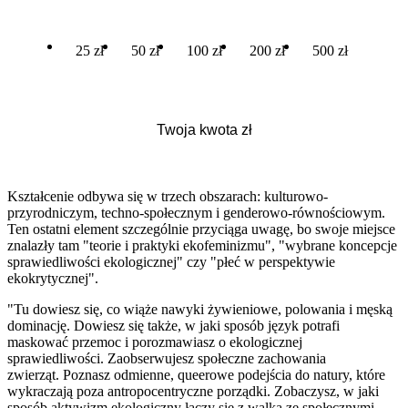
25 zł
50 zł
100 zł
200 zł
500 zł
Kształcenie odbywa się w trzech obszarach: kulturowo-
przyrodniczym, techno-społecznym i genderowo-równościowym.
Ten ostatni element szczególnie przyciąga uwagę, bo swoje miejsce
znalazły tam "teorie i praktyki ekofeminizmu", "wybrane koncepcje
sprawiedliwości ekologicznej" czy "płeć w perspektywie
ekokrytycznej".
"Tu dowiesz się, co wiąże nawyki żywieniowe, polowania i męską
dominację. Dowiesz się także, w jaki sposób język potrafi
maskować przemoc i porozmawiasz o ekologicznej
sprawiedliwości. Zaobserwujesz społeczne zachowania
zwierząt. Poznasz odmienne, queerowe podejścia do natury, które
wykraczają poza antropocentryczne porządki. Zobaczysz, w jaki
sposób aktywizm ekologiczny łączy się z walką ze społecznymi