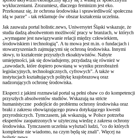
wykluczeniami. Zrozumiesz, dlaczego feminizm jest eko.
Przekonasz się, że ochrona środowiska i sprawiedliwość społeczna
idą w parze" - tak reklamuje ów obszar kształcenia uczelnia.
Jak zauważa portal holistic.news, Uniwersytet Śląski wskazuje, że
studia dadzą absolwentom możliwość pracy w branżach, w których
„wymagane jest nawiązywanie relacji między człowiekiem,
środowiskiem i technologią”. A tu mowa jest m.in. o fundacjach i
stowarzyszeniach zajmującymi się ochroną środowiska. Innymi
słowy, to kształcenie przyszłych ekoaktywistów. Nabyte
umiejętności, jak się dowiadujemy, przydadzą się również w
„zawodach, które dopiero powstaną w wyniku przeobrażeń
legislacyjnych, technologicznych, cyfrowych”. A także w
instytucjach kształtujących politykę krajobrazową oraz
nadzorujących ochronę środowiska.
Eksperci z jakimi rozmawiał portal są pełni obaw co do kompetencji
przyszłych absolwentów studiów. Wskazują na stricte
humanistyczne podejście do problemu ochrony środowiska oraz
braki z zakresu obowiązującego prawa dotykającego kwestii
przyrodniczych. Tymczasem, jak wskazują, w Polsce potrzeba
ekspertów zaopatrzonych w użyteczną wiedzę z zakresu ochrony
środowiska. Tymczasem uczelnia wylsztaći ludzi, "co do których
kompletnie nie wiadomo, na czym będą się znali". Więcej na
holistic.news.