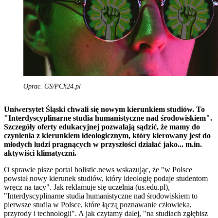
Oprac. GS/PCh24.pl
Uniwersytet Śląski chwali się nowym kierunkiem studiów. To
"Interdyscyplinarne studia humanistyczne nad środowiskiem".
Szczegóły oferty edukacyjnej pozwalają sądzić, że mamy do
czynienia z kierunkiem ideologicznym, który kierowany jest do
młodych ludzi pragnących w przyszłości działać jako... m.in.
aktywiści klimatyczni.
O sprawie pisze portal holistic.news wskazując, że "w Polsce
powstał nowy kierunek studiów, który ideologię podaje studentom
wręcz na tacy". Jak reklamuje się uczelnia (us.edu.pl),
"Interdyscyplinarne studia humanistyczne nad środowiskiem to
pierwsze studia w Polsce, które łączą poznawanie człowieka,
przyrody i technologii". A jak czytamy dalej, "na studiach zgłębisz