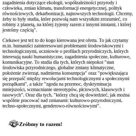
zagadnienia dotyczące ekologii, współzależności przyrody i
człowieka, zmian klimatu, transformacji energetycznej, polityk
równościowych, dekarbonizacji, najnowszych technologii. Chcemy,
żeby to były studia, które pozwolą nam wszystkim zrozumieć, co
robimy z planetą, na której żyjemy razem z innymi istotami, i której
jesteśmy częścią".
Ciekawe jest też to do kogo kierowana jest oferta. To jak czytamy
m.in. humaniści zainteresowani problemami środowiskowymi i
technologicznymi, uczniowie o profilach przyrodniczych, których
interesują nauki humanistyczne, zagadnienia społeczne, kulturowe,
komunikacyjne. To studia dla tych, których niepokoi "stan
środowiska przyrodniczego, globalne zmiany klimatyczne,
położenie zwierząt, nadmierna konsumpcja" oraz "powiększająca
się przepaść między rewolucjami technologicznymi a społecznymi
porządkami", a także "zgoda na przemoc, dyskryminacja
mniejszości, wzmacnianie stereotypów, płciowych, klasowych i
rasowych". Oraz dla tych, "którzy chcą się dowiedzieć, jak można
wspólnie pracować nad zmianami: kulturowo-przyrodniczymi,
techno-społecznymi, genderowo-równościowymi".
Zróbmy to razem!