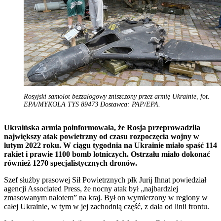
Rosyjski samolot bezzałogowy zniszczony przez armię Ukrainie, fot.
EPA/MYKOLA TYS 89473 Dostawca: PAP/EPA.
Ukraińska armia poinformowała, że Rosja przeprowadziła
największy atak powietrzny od czasu rozpoczęcia wojny w
lutym 2022 roku. W ciągu tygodnia na Ukrainie miało spaść 114
rakiet i prawie 1100 bomb lotniczych. Ostrzału miało dokonać
również 1270 specjalistycznych dronów.
Szef służby prasowej Sił Powietrznych płk Jurij Ihnat powiedział
agencji Associated Press, że nocny atak był „najbardziej
zmasowanym nalotem” na kraj. Był on wymierzony w regiony w
całej Ukrainie, w tym w jej zachodnią część, z dala od linii frontu.