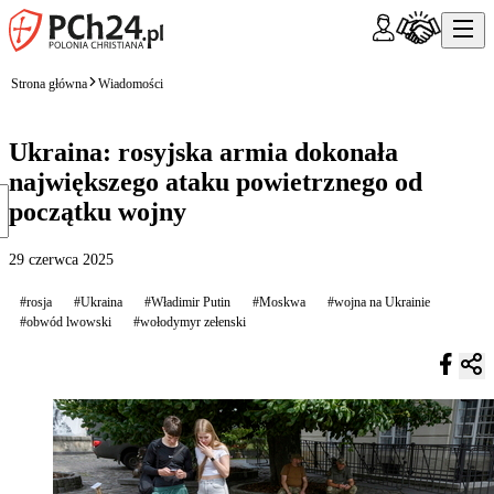
Strona główna
Wiadomości
Ukraina: rosyjska armia dokonała
największego ataku powietrznego od
początku wojny
29 czerwca 2025
#rosja
#Ukraina
#Władimir Putin
#Moskwa
#wojna na Ukrainie
#obwód lwowski
#wołodymyr zełenski