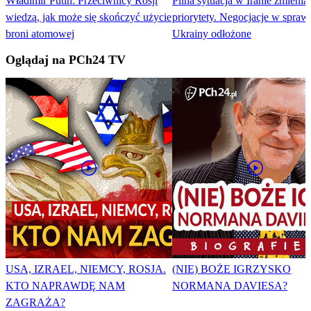
Władimir Putin: Przeciwnicy Rosji
Pilna sytuacja w Iranie zmienia
wiedzą, jak może się skończyć użycie
priorytety. Negocjacje w spraw
broni atomowej
Ukrainy odłożone
Oglądaj na PCh24 TV
USA, IZRAEL, NIEMCY, ROSJA.
(NIE) BOŻE IGRZYSKO
KTO NAPRAWDĘ NAM
NORMANA DAVIESA?
ZAGRAŻA?