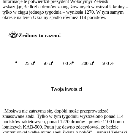
Informacje te potwierdził prezydent Wołodymyr Zełenski
wskazując, że liczba dronów zaangażowanych w ostrzał Ukrainy –
tylko w ciągu jednego tygodnia – wyniosła 1270. W tym samym
okresie na teren Ukrainy spadło również 114 pocisków.
Zróbmy to razem!
25 zł
50 zł
100 zł
200 zł
500 zł
„Moskwa nie zatrzyma się, dopóki może przeprowadzać
zmasowane ataki. Tylko w tym tygodniu wystrzelono ponad 114
pocisków rakietowych, ponad 1270 dronów i prawie 1100 bomb
lotniczych KAB-500. Putin już dawno zdecydował, że będzie
kontynuował walkę mimo apeli świata o pokój” – napisał Zełenski