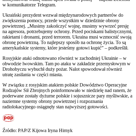
w komunikatorze Telegram.
Ukraiński prezydent wezwał międzynarodowych partnerów do
zwiększenia pomocy, przede wszystkim w dziedzinie obrony
powietrznej. „Musimy zakończyć wojnę, musimy wywrzeć presję
na agresora, potrzebujemy ochrony. Przed pociskami balistycznymi,
rakietami i dronami, przed terrorem. Ukraina musi wzmocnić swoją
obronę powietrzną. To najlepszy sposób na ochronę życia. To są
amerykańskie systemy, które jesteśmy gotowi kupić” – podkreślił.
Rosyjskie ataki odnotowano również w zachodniej Ukrainie – w
obwodzie lwowskim. Tam po ataku w zakładzie przemysłowym w
Drohobyczu wybuchł duży pożar. Nalot spowodował również
utratę zasilania w części miasta.
W związku z rosyjskim atakiem polskie Dowództwo Operacyjne
Rodzajów Sił Zbrojnych poinformowało w niedzielę nad ranem, że
poderwane zostały dyżurne polskie i sojusznicze pary myśliwskie, a
naziemne systemy obrony powietrznej i rozpoznania
radiolokacyjnego osiągnęły stan najwyższej gotowości.
Źródło: PAP/Z Kijowa Iryna Hirnyk