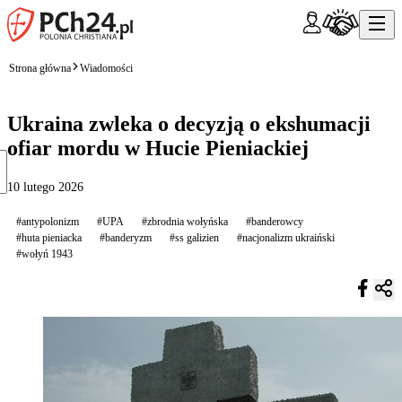
Strona główna
Wiadomości
Ukraina zwleka o decyzją o ekshumacji
ofiar mordu w Hucie Pieniackiej
10 lutego 2026
#antypolonizm
#UPA
#zbrodnia wołyńska
#banderowcy
#huta pieniacka
#banderyzm
#ss galizien
#nacjonalizm ukraiński
#wołyń 1943