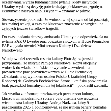
oczekiwania wyraża fundamentalne pytanie: kiedy instytucje
Ukrainy wydadzą decyzję potwierdzającą deklarowaną zgodę na
ekshumacje naszych najbliższych?” – czytamy w piśmie.
Stowarzyszenie podkreśla, że wnioski w tej sprawie od lat pozostają
bez realnej reakcji, a czas ma kluczowe znaczenie ze względu na
żyjących jeszcze świadków tragedii.
Do czasu nadania depeszy ambasada Ukrainy nie odpowiedziała na
pytania PAP. O kwestię prac poszukiwawczych w Hucie Pieniackiej
PAP zapytała również Ministerstwo Kultury i Dziedzictwa
Narodowego.
W odpowiedzi rzecznik resortu kultury Piotr Jędrzejowski
przypomniał, że Instytut Pamięci Narodowej złożył oficjalny
wniosek do władz ukraińskich o wydanie zezwolenia na
prowadzenie prac poszukiwawczych w Hucie Pieniackiej.
„Działania te są wynikiem ustaleń Polsko-Ukraińskiej Grupy
Roboczej ds. Godnych Pochówków. Strona ukraińska potwierdziła
brak przeszkód formalnych dla tej lokalizacji” – podkreślił rzecznik.
Jak wynika z informacji przekazanych przez resort kultury,
kluczowym impulsem dla sprawy było pisemne oświadczenie
wiceministra kultury Ukrainy, Andrija Nadżosa, który 9
października 2025 r. poinformował, że nie istnieją bariery formalne