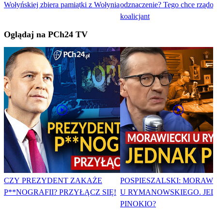
Wołyńskiej zbiera pamiątki z Wołynia
odznaczenie? Tego chce rządo
koalicjant
Oglądaj na PCh24 TV
CZY PREZYDENT ZAKAŻE
POSPIESZALSKI: MORAWI
P**NOGRAFII? PRZYŁĄCZ SIĘ!
U RYMANOWSKIEGO. JE
PINOKIO?