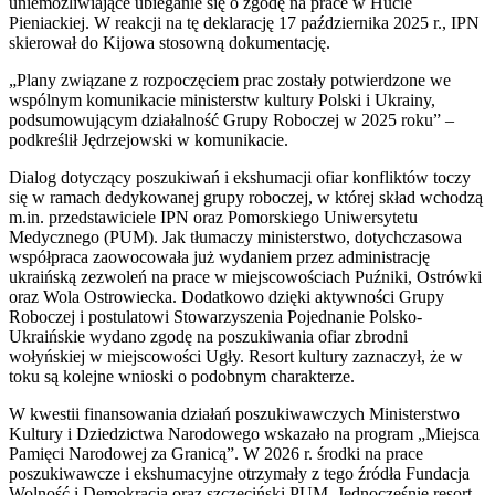
uniemożliwiające ubieganie się o zgodę na prace w Hucie
Pieniackiej. W reakcji na tę deklarację 17 października 2025 r., IPN
skierował do Kijowa stosowną dokumentację.
„Plany związane z rozpoczęciem prac zostały potwierdzone we
wspólnym komunikacie ministerstw kultury Polski i Ukrainy,
podsumowującym działalność Grupy Roboczej w 2025 roku” –
podkreślił Jędrzejowski w komunikacie.
Dialog dotyczący poszukiwań i ekshumacji ofiar konfliktów toczy
się w ramach dedykowanej grupy roboczej, w której skład wchodzą
m.in. przedstawiciele IPN oraz Pomorskiego Uniwersytetu
Medycznego (PUM). Jak tłumaczy ministerstwo, dotychczasowa
współpraca zaowocowała już wydaniem przez administrację
ukraińską zezwoleń na prace w miejscowościach Puźniki, Ostrówki
oraz Wola Ostrowiecka. Dodatkowo dzięki aktywności Grupy
Roboczej i postulatowi Stowarzyszenia Pojednanie Polsko-
Ukraińskie wydano zgodę na poszukiwania ofiar zbrodni
wołyńskiej w miejscowości Ugły. Resort kultury zaznaczył, że w
toku są kolejne wnioski o podobnym charakterze.
W kwestii finansowania działań poszukiwawczych Ministerstwo
Kultury i Dziedzictwa Narodowego wskazało na program „Miejsca
Pamięci Narodowej za Granicą”. W 2026 r. środki na prace
poszukiwawcze i ekshumacyjne otrzymały z tego źródła Fundacja
Wolność i Demokracja oraz szczeciński PUM. Jednocześnie resort