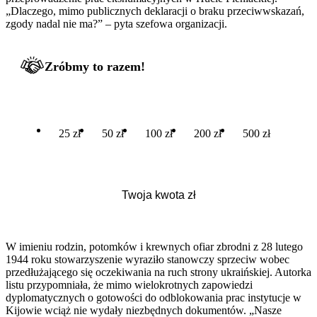
„Dlaczego, mimo publicznych deklaracji o braku przeciwwskazań,
zgody nadal nie ma?” – pyta szefowa organizacji.
Zróbmy to razem!
25 zł
50 zł
100 zł
200 zł
500 zł
W imieniu rodzin, potomków i krewnych ofiar zbrodni z 28 lutego
1944 roku stowarzyszenie wyraziło stanowczy sprzeciw wobec
przedłużającego się oczekiwania na ruch strony ukraińskiej. Autorka
listu przypomniała, że mimo wielokrotnych zapowiedzi
dyplomatycznych o gotowości do odblokowania prac instytucje w
Kijowie wciąż nie wydały niezbędnych dokumentów. „Nasze