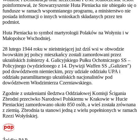
poinformował, że Stowarzyszenie Huta Pieniacka nie ubiegało się o
fundusze w ramach wspomnianego programu, a ministerstwo nie
posiada informacji o innych wnioskach składanych przez ten
podmiot.
Huta Pieniacka to symbol martyrologii Polaków na Wołyniu i w
Małopolsce Wschodniej.
28 lutego 1944 roku w nieistniejącej już dziś wsi w obwodzie
lwowskim jej polscy mieszkańcy zostali zamordowani przez
ukraińskich żołnierzy 4. Galicyjskiego Pułku Ochotniczego SS –
Policyjnego (wydzielonego z 14. Dywizji Waffen SS „Galizien”)
pod dowództwem niemieckim, przy udziale oddziału UPA i
oddziału paramilitarnego ukraińskich nacjonalistów pod
dowództwem Włodzimierza Czerniawskiego.
Zgodnie z ustaleniami śledztwa Oddziałowej Komisji Ścigania
Zbrodni przeciwko Narodowi Polskiemu w Krakowie w Hucie
Pieniackiej zamordowano około 850 osób, a wieś została zrównana
z ziemią. Zbrodnia ta stanowi jedną z wielu popełnionych w ramach
Rzezi Wołyńskiej.