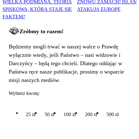
WIELKA PODMIANA. TEORIA
ZNOWU ZAMACH! ISLAMI
SPISKOWA, KTÓRA STAJE SIĘ
ATAKUJĄ EUROPĘ
FAKTEM?
Zróbmy to razem!
Będziemy mogli trwać w naszej walce o Prawdę
wyłącznie wtedy, jeśli Państwo – nasi widzowie i
Darczyńcy – będą tego chcieli. Dlatego oddając w
Państwa ręce nasze publikacje, prosimy o wsparcie
misji naszych mediów.
Wybierz kwotę:
25 zł
50 zł
100 zł
200 zł
500 zł