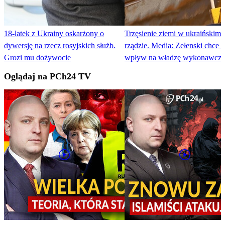
18-latek z Ukrainy oskarżony o
Trzęsienie ziemi w ukraińskim
dywersję na rzecz rosyjskich służb.
rządzie. Media: Zełenski chce 
Grozi mu dożywocie
wpływ na władzę wykonawczą
Oglądaj na PCh24 TV