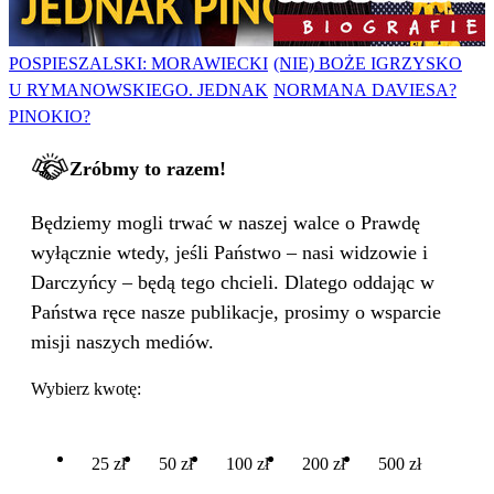
POSPIESZALSKI: MORAWIECKI
(NIE) BOŻE IGRZYSKO
U RYMANOWSKIEGO. JEDNAK
NORMANA DAVIESA?
PINOKIO?
Zróbmy to razem!
Będziemy mogli trwać w naszej walce o Prawdę
wyłącznie wtedy, jeśli Państwo – nasi widzowie i
Darczyńcy – będą tego chcieli. Dlatego oddając w
Państwa ręce nasze publikacje, prosimy o wsparcie
misji naszych mediów.
Wybierz kwotę:
25 zł
50 zł
100 zł
200 zł
500 zł