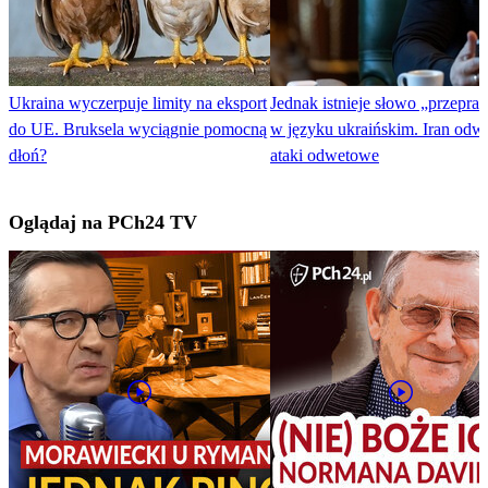
Ukraina wyczerpuje limity na eksport
Jednak istnieje słowo „przepra
do UE. Bruksela wyciągnie pomocną
w języku ukraińskim. Iran odwo
dłoń?
ataki odwetowe
Oglądaj na PCh24 TV