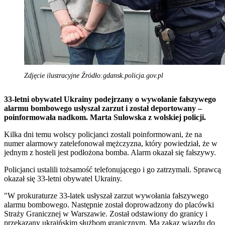
Zdjęcie ilustracyjne Źródło:gdansk.policja.gov.pl
33-letni obywatel Ukrainy podejrzany o wywołanie fałszywego
alarmu bombowego usłyszał zarzut i został deportowany –
poinformowała nadkom. Marta Sulowska z wolskiej policji.
Kilka dni temu wolscy policjanci zostali poinformowani, że na
numer alarmowy zatelefonował mężczyzna, który powiedział, że w
jednym z hosteli jest podłożona bomba. Alarm okazał się fałszywy.
Policjanci ustalili tożsamość telefonującego i go zatrzymali. Sprawcą
okazał się 33-letni obywatel Ukrainy.
"W prokuraturze 33-latek usłyszał zarzut wywołania fałszywego
alarmu bombowego. Następnie został doprowadzony do placówki
Straży Granicznej w Warszawie. Został odstawiony do granicy i
przekazany ukraińskim służbom granicznym. Ma zakaz wjazdu do