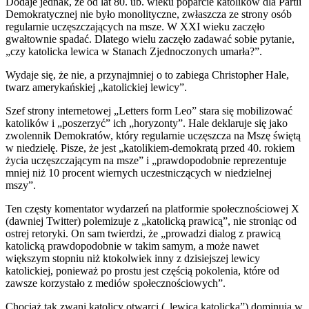
Dodaje jednak, że od lat 80. ub. wieku poparcie katolików dla Partii
Demokratycznej nie było monolityczne, zwłaszcza ze strony osób
regularnie uczęszczających na msze. W XXI wieku zaczęło
gwałtownie spadać. Dlatego wielu zaczęło zadawać sobie pytanie,
„czy katolicka lewica w Stanach Zjednoczonych umarła?”.
Wydaje się, że nie, a przynajmniej o to zabiega Christopher Hale,
twarz amerykańskiej „katolickiej lewicy”.
Szef strony internetowej „Letters form Leo” stara się mobilizować
katolików i „poszerzyć” ich „horyzonty”. Hale deklaruje się jako
zwolennik Demokratów, który regularnie uczęszcza na Mszę świętą
w niedzielę. Pisze, że jest „katolikiem-demokratą przed 40. rokiem
życia uczęszczającym na msze” i „prawdopodobnie reprezentuje
mniej niż 10 procent wiernych uczestniczących w niedzielnej
mszy”.
Ten częsty komentator wydarzeń na platformie społecznościowej X
(dawniej Twitter) polemizuje z „katolicką prawicą”, nie stroniąc od
ostrej retoryki. On sam twierdzi, że „prowadzi dialog z prawicą
katolicką prawdopodobnie w takim samym, a może nawet
większym stopniu niż ktokolwiek inny z dzisiejszej lewicy
katolickiej, ponieważ po prostu jest częścią pokolenia, które od
zawsze korzystało z mediów społecznościowych”.
Chociaż tak zwani katolicy otwarci („lewica katolicka”) dominują w