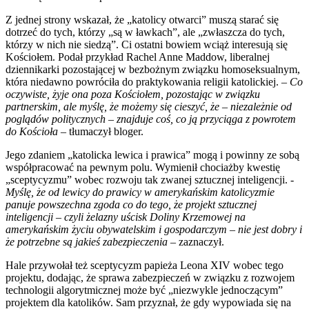
Z jednej strony wskazał, że „katolicy otwarci” muszą starać się
dotrzeć do tych, którzy „są w ławkach”, ale „zwłaszcza do tych,
którzy w nich nie siedzą”. Ci ostatni bowiem wciąż interesują się
Kościołem. Podał przykład Rachel Anne Maddow, liberalnej
dziennikarki pozostającej w bezbożnym związku homoseksualnym,
która niedawno powróciła do praktykowania religii katolickiej.
– Co
oczywiste, żyje ona poza Kościołem, pozostając w związku
partnerskim, ale myślę, że możemy się cieszyć, że – niezależnie od
poglądów politycznych – znajduje coś, co ją przyciąga z powrotem
do Kościoła
– tłumaczył bloger.
Jego zdaniem „katolicka lewica i prawica” mogą i powinny ze sobą
współpracować na pewnym polu. Wymienił chociażby kwestię
„sceptycyzmu” wobec rozwoju tak zwanej sztucznej inteligencji. -
Myślę, że od lewicy do prawicy w amerykańskim katolicyzmie
panuje powszechna zgoda co do tego, że projekt sztucznej
inteligencji – czyli żelazny uścisk Doliny Krzemowej na
amerykańskim życiu obywatelskim i gospodarczym – nie jest dobry i
że potrzebne są jakieś zabezpieczenia
– zaznaczył.
Hale przywołał też sceptycyzm papieża Leona XIV wobec tego
projektu, dodając, że sprawa zabezpieczeń w związku z rozwojem
technologii algorytmicznej może być „niezwykle jednoczącym”
projektem dla katolików. Sam przyznał, że gdy wypowiada się na