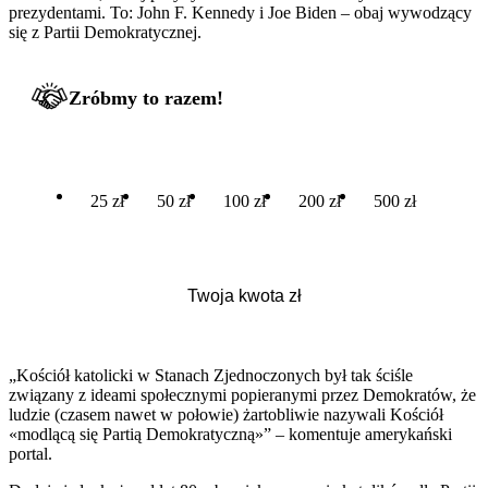
prezydentami. To: John F. Kennedy i Joe Biden – obaj wywodzący
się z Partii Demokratycznej.
Zróbmy to razem!
25 zł
50 zł
100 zł
200 zł
500 zł
„Kościół katolicki w Stanach Zjednoczonych był tak ściśle
związany z ideami społecznymi popieranymi przez Demokratów, że
ludzie (czasem nawet w połowie) żartobliwie nazywali Kościół
«modlącą się Partią Demokratyczną»” – komentuje amerykański
portal.