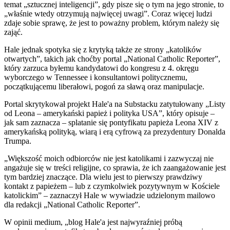
temat „sztucznej inteligencji”, gdy pisze się o tym na jego stronie, to
„właśnie wtedy otrzymują najwięcej uwagi”. Coraz więcej ludzi
zdaje sobie sprawę, że jest to poważny problem, którym należy się
zająć.
Hale jednak spotyka się z krytyką także ze strony „katolików
otwartych”, takich jak choćby portal „National Catholic Reporter”,
który zarzuca byłemu kandydatowi do kongresu z 4. okręgu
wyborczego w Tennessee i konsultantowi politycznemu,
początkującemu liberałowi, pogoń za sławą oraz manipulacje.
Portal skrytykował projekt Hale'a na Substacku zatytułowany „Listy
od Leona – amerykański papież i polityka USA”, który opisuje –
jak sam zaznacza – splatanie się pontyfikatu papieża Leona XIV z
amerykańską polityką, wiarą i erą cyfrową za prezydentury Donalda
Trumpa.
„Większość moich odbiorców nie jest katolikami i zazwyczaj nie
angażuje się w treści religijne, co sprawia, że ​​ich zaangażowanie jest
tym bardziej znaczące. Dla wielu jest to pierwszy prawdziwy
kontakt z papieżem – lub z czymkolwiek pozytywnym w Kościele
katolickim” – zaznaczył Hale w wywiadzie udzielonym mailowo
dla redakcji „National Catholic Reporter”.
W opinii medium, „blog Hale'a jest najwyraźniej próbą