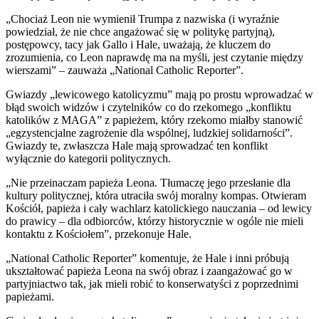
„Chociaż Leon nie wymienił Trumpa z nazwiska (i wyraźnie
powiedział, że nie chce angażować się w politykę partyjną),
postępowcy, tacy jak Gallo i Hale, uważają, że kluczem do
zrozumienia, co Leon naprawdę ma na myśli, jest czytanie między
wierszami” – zauważa „National Catholic Reporter”.
Gwiazdy „lewicowego katolicyzmu” mają po prostu wprowadzać w
błąd swoich widzów i czytelników co do rzekomego „konfliktu
katolików z MAGA” z papieżem, który rzekomo miałby stanowić
„egzystencjalne zagrożenie dla wspólnej, ludzkiej solidarności”.
Gwiazdy te, zwłaszcza Hale mają sprowadzać ten konflikt
wyłącznie do kategorii politycznych.
„Nie przeinaczam papieża Leona. Tłumaczę jego przesłanie dla
kultury politycznej, która utraciła swój moralny kompas. Otwieram
Kościół, papieża i cały wachlarz katolickiego nauczania – od lewicy
do prawicy – ​​dla odbiorców, którzy historycznie w ogóle nie mieli
kontaktu z Kościołem”, przekonuje Hale.
„National Catholic Reporter” komentuje, że Hale i inni próbują
ukształtować papieża Leona na swój obraz i zaangażować go w
partyjniactwo tak, jak mieli robić to konserwatyści z poprzednimi
papieżami.