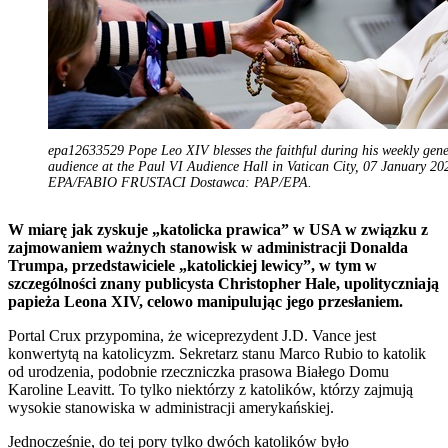
epa12633529 Pope Leo XIV blesses the faithful during his weekly gene
audience at the Paul VI Audience Hall in Vatican City, 07 January 20
EPA/FABIO FRUSTACI Dostawca: PAP/EPA.
W miarę jak zyskuje „katolicka prawica” w USA w związku z
zajmowaniem ważnych stanowisk w administracji Donalda
Trumpa, przedstawiciele „katolickiej lewicy”, w tym w
szczególności znany publicysta Christopher Hale, upolityczniają
papieża Leona XIV, celowo manipulując jego przesłaniem.
Portal Crux przypomina, że wiceprezydent J.D. Vance jest
konwertytą na katolicyzm. Sekretarz stanu Marco Rubio to katolik
od urodzenia, podobnie rzeczniczka prasowa Białego Domu
Karoline Leavitt. To tylko niektórzy z katolików, którzy zajmują
wysokie stanowiska w administracji amerykańskiej.
Jednocześnie, do tej pory tylko dwóch katolików było