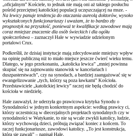
„oficjalnym” Kościele, to jednak nie mają oni aż takiego posłuchu
pośród przeciętnej katolickiej populacji uczęszczającej na msze.
-
Na lewicy panuje tendencja do otaczania aureolą doktorów, wysoko
wykształconych funkcjonariuszy i uważam, że to bardzo zły
prognostyk na przyszłość, ponieważ te kwalifikacje zawodowe mają
coraz mniejsze znaczenie dla osób świeckich i dla ogółu
społeczeństwa
– zaznaczył Hale w wywiadzie udzielonym
portalowi Crux.
Podkreślił, że dzisiaj instytucje mają zdecydowanie mniejszy wpływ
na opinię publiczną niż to miało miejsce jeszcze ćwierć wieku temu.
Dlatego, w jego przekonaniu, „katolicka lewica” „mniej powinna
skupiać się na zajmowaniu stanowisk w kancelariach i
duszpasterstwach”, czy na synodach, a bardziej zaangażować się w
ewangelizowanie „tych, którzy są poza ławkami” Kościoła.
Przedstawiciele „katolickiej lewicy” raczej nie będą chodzić do
kościoła w niedzielę.
Hale zauważył, że uderzyła go prawicowa krytyka Synodu o
Synodalności w jednym konkretnym aspekcie: według prawicy ci,
którzy uczestniczą w diecezjalnych projektach synodalnych czy w
synodalności w Watykanie, to nie są wcale zwykli katolicy, ludzie,
którzy wychowują dzieci, próbują związać koniec z końcem. To
raczej funkcjonariusze, zawodowi katolicy. „To jest konstrukcja,
która się zawali” – napisał Hale.