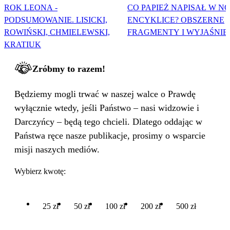
ROK LEONA -
CO PAPIEŻ NAPISAŁ W N
PODSUMOWANIE. LISICKI,
ENCYKLICE? OBSZERNE
ROWIŃSKI, CHMIELEWSKI,
FRAGMENTY I WYJAŚNIE
KRATIUK
Zróbmy to razem!
Będziemy mogli trwać w naszej walce o Prawdę
wyłącznie wtedy, jeśli Państwo – nasi widzowie i
Darczyńcy – będą tego chcieli. Dlatego oddając w
Państwa ręce nasze publikacje, prosimy o wsparcie
misji naszych mediów.
Wybierz kwotę:
25 zł
50 zł
100 zł
200 zł
500 zł