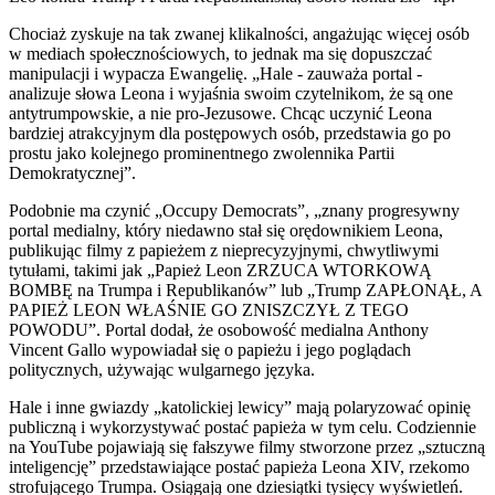
Chociaż zyskuje na tak zwanej klikalności, angażując więcej osób
w mediach społecznościowych, to jednak ma się dopuszczać
manipulacji i wypacza Ewangelię. „Hale - zauważa portal -
analizuje słowa Leona i wyjaśnia swoim czytelnikom, że są one
antytrumpowskie, a nie pro-Jezusowe. Chcąc uczynić Leona
bardziej atrakcyjnym dla postępowych osób, przedstawia go po
prostu jako kolejnego prominentnego zwolennika Partii
Demokratycznej”.
Podobnie ma czynić „Occupy Democrats”, „znany progresywny
portal medialny, który niedawno stał się orędownikiem Leona,
publikując filmy z papieżem z nieprecyzyjnymi, chwytliwymi
tytułami, takimi jak „Papież Leon ZRZUCA WTORKOWĄ
BOMBĘ na Trumpa i Republikanów” lub „Trump ZAPŁONĄŁ, A
PAPIEŻ LEON WŁAŚNIE GO ZNISZCZYŁ Z TEGO
POWODU”. Portal dodał, że osobowość medialna Anthony
Vincent Gallo wypowiadał się o papieżu i jego poglądach
politycznych, używając wulgarnego języka.
Hale i inne gwiazdy „katolickiej lewicy” mają polaryzować opinię
publiczną i wykorzystywać postać papieża w tym celu. Codziennie
na YouTube pojawiają się fałszywe filmy stworzone przez „sztuczną
inteligencję” przedstawiające postać papieża Leona XIV, rzekomo
strofującego Trumpa. Osiągają one dziesiątki tysięcy wyświetleń.