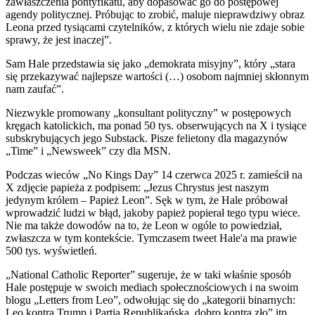
zawłaszczenia pontyfikatu, aby dopasować go do postępowej
agendy politycznej. Próbując to zrobić, maluje nieprawdziwy obraz
Leona przed tysiącami czytelników, z których wielu nie zdaje sobie
sprawy, że jest inaczej”.
Sam Hale przedstawia się jako „demokrata misyjny”, który „stara
się przekazywać najlepsze wartości (…) osobom najmniej skłonnym
nam zaufać”.
Niezwykle promowany „konsultant polityczny” w postępowych
kręgach katolickich, ma ponad 50 tys. obserwujących na X i tysiące
subskrybujących jego Substack. Pisze felietony dla magazynów
„Time” i „Newsweek” czy dla MSN.
Podczas wieców „No Kings Day” 14 czerwca 2025 r. zamieścił na
X zdjęcie papieża z podpisem: „Jezus Chrystus jest naszym
jedynym królem – Papież Leon”. Sęk w tym, że Hale próbował
wprowadzić ludzi w błąd, jakoby papież popierał tego typu wiece.
Nie ma także dowodów na to, że Leon w ogóle to powiedział,
zwłaszcza w tym kontekście. Tymczasem tweet Hale'a ma prawie
500 tys. wyświetleń.
„National Catholic Reporter” sugeruje, że w taki właśnie sposób
Hale postępuje w swoich mediach społecznościowych i na swoim
blogu „Letters from Leo”, odwołując się do „kategorii binarnych:
Leo kontra Trump i Partia Republikańska, dobro kontra zło” itp.