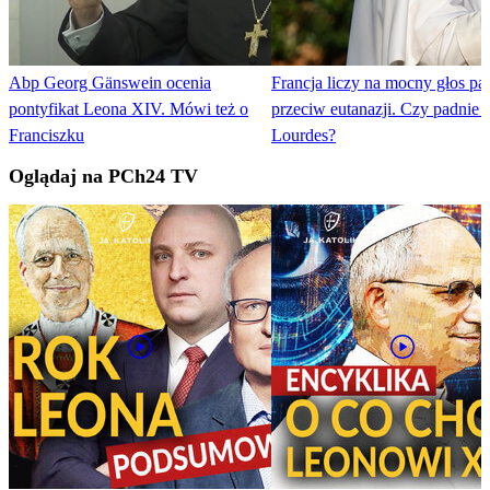
Abp Georg Gänswein ocenia
Francja liczy na mocny głos pa
pontyfikat Leona XIV. Mówi też o
przeciw eutanazji. Czy padnie 
Franciszku
Lourdes?
Oglądaj na PCh24 TV