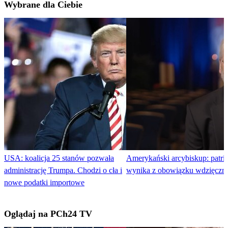
Wybrane dla Ciebie
USA: koalicja 25 stanów pozwała
Amerykański arcybiskup: patri
administrację Trumpa. Chodzi o cła i
wynika z obowiązku wdzięczno
nowe podatki importowe
Oglądaj na PCh24 TV