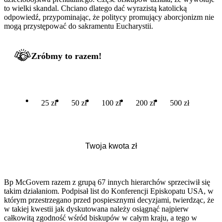
to wielki skandal. Chciano dlatego dać wyrazistą katolicką
odpowiedź, przypominając, że politycy promujący aborcjonizm nie
mogą przystępować do sakramentu Eucharystii.
Zróbmy to razem!
25 zł
50 zł
100 zł
200 zł
500 zł
Bp McGovern razem z grupą 67 innych hierarchów sprzeciwił się
takim działaniom. Podpisał list do Konferencji Episkopatu USA, w
którym przestrzegano przed pospiesznymi decyzjami, twierdząc, że
w takiej kwestii jak dyskutowana należy osiągnąć najpierw
całkowitą zgodność wśród biskupów w całym kraju, a tego w