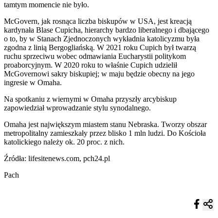
tamtym momencie nie było.
McGovern, jak rosnąca liczba biskupów w USA, jest kreacją
kardynała Blase Cupicha, hierarchy bardzo liberalnego i dbającego
o to, by w Stanach Zjednoczonych wykładnia katolicyzmu była
zgodna z linią Bergogliańską. W 2021 roku Cupich był twarzą
ruchu sprzeciwu wobec odmawiania Eucharystii politykom
proaborcyjnym. W 2020 roku to właśnie Cupich udzielił
McGovernowi sakry biskupiej; w maju będzie obecny na jego
ingresie w Omaha.
Na spotkaniu z wiernymi w Omaha przyszły arcybiskup
zapowiedział wprowadzanie stylu synodalnego.
Omaha jest największym miastem stanu Nebraska. Tworzy obszar
metropolitalny zamieszkały przez blisko 1 mln ludzi. Do Kościoła
katolickiego należy ok. 20 proc. z nich.
Źródła: lifesitenews.com, pch24.pl
Pach