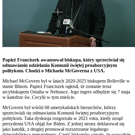
Papież Franciszek awansował biskupa, który sprzeciwiał się
odmawianiu udzielania Komunii świętej proaborcyjnym
politykom. Chodzi o Michaela McGoverna z USA.
Michael McGovern był w latach 2020-2025 biskupem Belleville w
stanie Illinois. Papież Franciszek ogłosił, że zostanie teraz
arcybiskupem Omaha w Nebrasce. Jego ingres odbędzie się 7 maja
w katedrze św. Cecylii w tym mieście.
McGovern był wśród 68 amerykańskich hierarchów, którzy
sprzeciwiali się odmawianiu Komunii świętej proaborcyjnym
politykom. Taka dyskusja rozgorzała w 2021 roku, kiedy urząd
prezydenta USA objął Joe Biden. Z jednej strony deklarował się
jako katolik, z drugiej promował rozszerzanie legalnego
dzieciobójstwa prenatalnego. Część biskupów uznała, że wywołuje