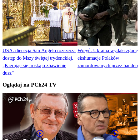
USA: diecezja San Angelo rozszerza
Wołyń: Ukraina wydała zgodę 
dostęp do Mszy świętej trydenckiej.
ekshumacje Polaków
„Kierując się troską o zbawienie
zamordowanych przez bander
dusz”
Oglądaj na PCh24 TV