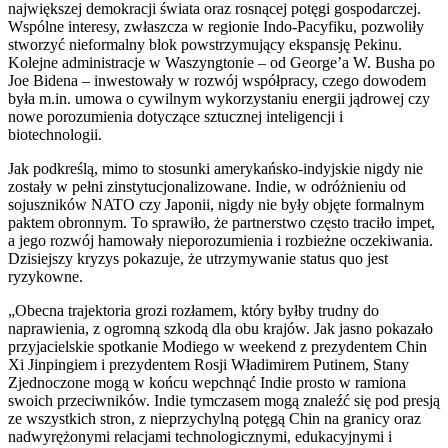
największej demokracji świata oraz rosnącej potęgi gospodarczej.
Wspólne interesy, zwłaszcza w regionie Indo-Pacyfiku, pozwoliły
stworzyć nieformalny blok powstrzymujący ekspansję Pekinu.
Kolejne administracje w Waszyngtonie – od George’a W. Busha po
Joe Bidena – inwestowały w rozwój współpracy, czego dowodem
była m.in. umowa o cywilnym wykorzystaniu energii jądrowej czy
nowe porozumienia dotyczące sztucznej inteligencji i
biotechnologii.
Jak podkreślą, mimo to stosunki amerykańsko-indyjskie nigdy nie
zostały w pełni zinstytucjonalizowane. Indie, w odróżnieniu od
sojuszników NATO czy Japonii, nigdy nie były objęte formalnym
paktem obronnym. To sprawiło, że partnerstwo często traciło impet,
a jego rozwój hamowały nieporozumienia i rozbieżne oczekiwania.
Dzisiejszy kryzys pokazuje, że utrzymywanie status quo jest
ryzykowne.
„Obecna trajektoria grozi rozłamem, który byłby trudny do
naprawienia, z ogromną szkodą dla obu krajów. Jak jasno pokazało
przyjacielskie spotkanie Modiego w weekend z prezydentem Chin
Xi Jinpingiem i prezydentem Rosji Władimirem Putinem, Stany
Zjednoczone mogą w końcu wepchnąć Indie prosto w ramiona
swoich przeciwników. Indie tymczasem mogą znaleźć się pod presją
ze wszystkich stron, z nieprzychylną potęgą Chin na granicy oraz
nadwyrężonymi relacjami technologicznymi, edukacyjnymi i