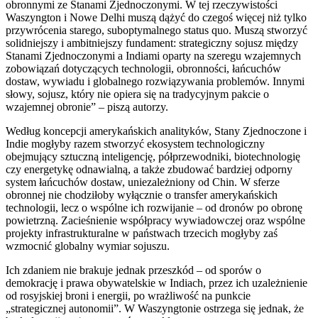
obronnymi ze Stanami Zjednoczonymi. W tej rzeczywistości
Waszyngton i Nowe Delhi muszą dążyć do czegoś więcej niż tylko
przywrócenia starego, suboptymalnego status quo. Muszą stworzyć
solidniejszy i ambitniejszy fundament: strategiczny sojusz między
Stanami Zjednoczonymi a Indiami oparty na szeregu wzajemnych
zobowiązań dotyczących technologii, obronności, łańcuchów
dostaw, wywiadu i globalnego rozwiązywania problemów. Innymi
słowy, sojusz, który nie opiera się na tradycyjnym pakcie o
wzajemnej obronie” – piszą autorzy.
Według koncepcji amerykańskich analityków, Stany Zjednoczone i
Indie mogłyby razem stworzyć ekosystem technologiczny
obejmujący sztuczną inteligencję, półprzewodniki, biotechnologię
czy energetykę odnawialną, a także zbudować bardziej odporny
system łańcuchów dostaw, uniezależniony od Chin. W sferze
obronnej nie chodziłoby wyłącznie o transfer amerykańskich
technologii, lecz o wspólne ich rozwijanie – od dronów po obronę
powietrzną. Zacieśnienie współpracy wywiadowczej oraz wspólne
projekty infrastrukturalne w państwach trzecich mogłyby zaś
wzmocnić globalny wymiar sojuszu.
Ich zdaniem nie brakuje jednak przeszkód – od sporów o
demokrację i prawa obywatelskie w Indiach, przez ich uzależnienie
od rosyjskiej broni i energii, po wrażliwość na punkcie
„strategicznej autonomii”. W Waszyngtonie ostrzega się jednak, że