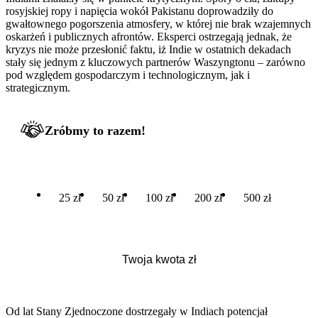
rosyjskiej ropy i napięcia wokół Pakistanu doprowadziły do
gwałtownego pogorszenia atmosfery, w której nie brak wzajemnych
oskarżeń i publicznych afrontów. Eksperci ostrzegają jednak, że
kryzys nie może przesłonić faktu, iż Indie w ostatnich dekadach
stały się jednym z kluczowych partnerów Waszyngtonu – zarówno
pod względem gospodarczym i technologicznym, jak i
strategicznym.
Zróbmy to razem!
25 zł
50 zł
100 zł
200 zł
500 zł
Od lat Stany Zjednoczone dostrzegały w Indiach potencjał