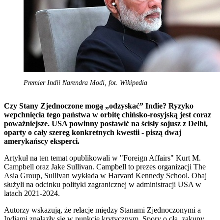
Premier Indii Narendra Modi, fot. Wikipedia
Czy Stany Zjednoczone mogą „odzyskać” Indie? Ryzyko
wepchnięcia tego państwa w orbitę chińsko-rosyjską jest coraz
poważniejsze. USA powinny postawić na ścisły sojusz z Delhi,
oparty o cały szereg konkretnych kwestii - piszą dwaj
amerykańscy eksperci.
Artykuł na ten temat opublikowali w "Foreign Affairs" Kurt M.
Campbell oraz Jake Sullivan. Campbell to prezes organizacji The
Asia Group, Sullivan wykłada w Harvard Kennedy School. Obaj
służyli na odcinku polityki zagranicznej w administracji USA w
latach 2021-2024.
Autorzy wskazują, że relacje między Stanami Zjednoczonymi a
Indiami znalazły się w punkcie krytycznym. Spory o cła, zakupy