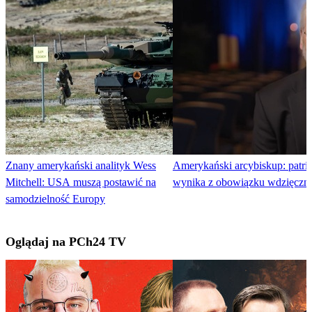
Znany amerykański analityk Wess
Amerykański arcybiskup: patri
Mitchell: USA muszą postawić na
wynika z obowiązku wdzięczno
samodzielność Europy
Oglądaj na PCh24 TV