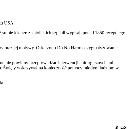
atu USA.
mie lekarze z katolickich szpitali wypisali ponad 1850 recept tego
upy oraz jej motywy. Oskarżono Do No Harm o stygmatyzowanie
e nie powinny przeprowadzać interwencji chirurgicznych ani
ciec Święty wskazywał na konieczność pomocy młodym ludziom w
ia.