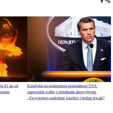
ja 81 lat od
Kandydat na prokuratora generalnego USA
oszimę
zapowiada walkę z pigułkami aborcyjnymi.
„Zwycięstwo nadejdzie wkrótce i będzie trwałe”