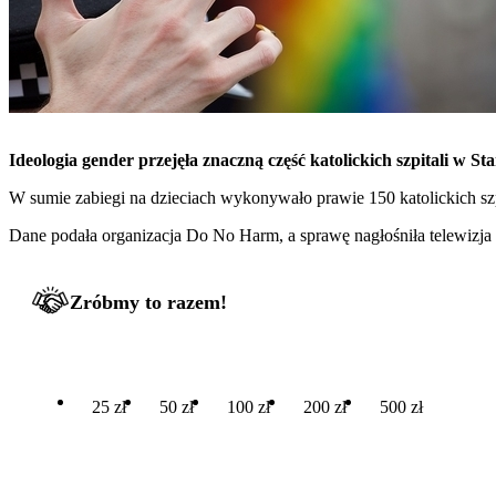
Ideologia gender przejęła znaczną część katolickich szpitali w S
W sumie zabiegi na dzieciach wykonywało prawie 150 katolickich sz
Dane podała organizacja Do No Harm, a sprawę nagłośniła telewiz
Zróbmy to razem!
25 zł
50 zł
100 zł
200 zł
500 zł