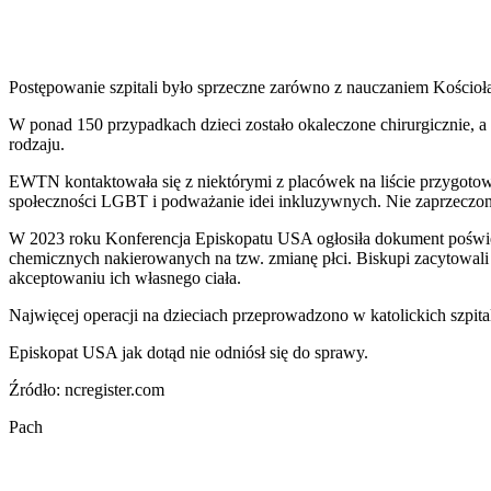
Postępowanie szpitali było sprzeczne zarówno z nauczaniem Kościoł
W ponad 150 przypadkach dzieci zostało okaleczone chirurgicznie, a
rodzaju.
EWTN kontaktowała się z niektórymi z placówek na liście przygot
społeczności LGBT i podważanie idei inkluzywnych. Nie zaprzeczo
W 2023 roku Konferencja Episkopatu USA ogłosiła dokument poświęc
chemicznych nakierowanych na tzw. zmianę płci. Biskupi zacytowali
akceptowaniu ich własnego ciała.
Najwięcej operacji na dzieciach przeprowadzono w katolickich szpit
Episkopat USA jak dotąd nie odniósł się do sprawy.
Źródło: ncregister.com
Pach