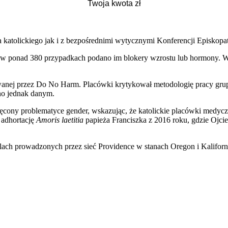
a katolickiego jak i z bezpośrednimi wytycznymi Konferencji Episkop
 w ponad 380 przypadkach podano im blokery wzrostu lub hormony. W su
owanej przez Do No Harm. Placówki krytykował metodologię pracy gr
no jednak danym.
ony problematyce gender, wskazując, że katolickie placówki medyczn
 adhortację
Amoris laetitia
papieża Franciszka z 2016 roku, gdzie Oj
alach prowadzonych przez sieć Providence w stanach Oregon i Kaliforn