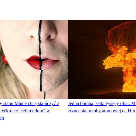
 stanu Maine chcą skończyć z
Jedna bomba, setki tysięcy ofiar. Mi
. Wkrótce „referendum” w
zrzucenia bomby atomowej na Hir
ch