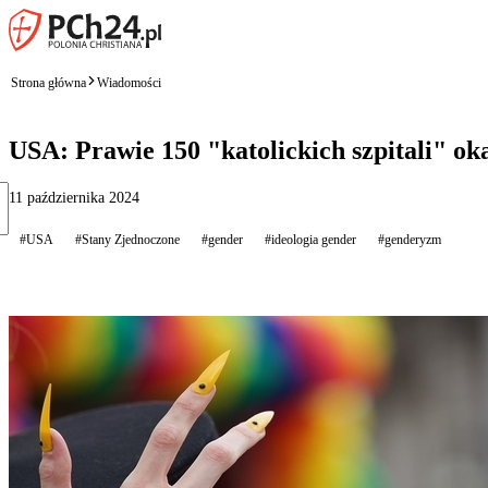
Strona główna
Wiadomości
USA: Prawie 150 "katolickich szpitali" oka
11 października 2024
#USA
#Stany Zjednoczone
#gender
#ideologia gender
#genderyzm