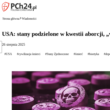
Strona główna
Wiadomości
USA: stany podzielone w kwestii aborcji,
26 sierpnia 2025
#USA
#cywilizacja śmierci
#Stany Zjednoczone
#śmierć
#bioetyka
#dep