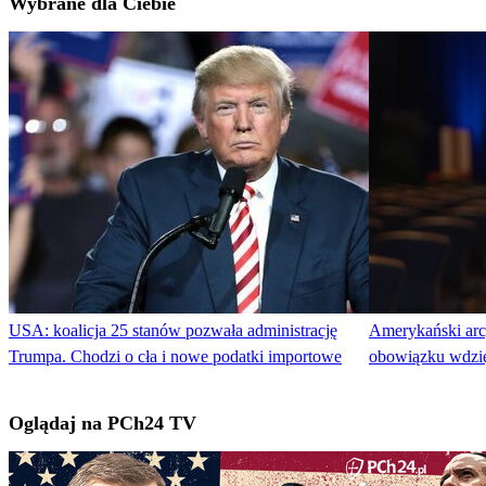
Wybrane dla Ciebie
USA: koalicja 25 stanów pozwała administrację
Amerykański arc
Trumpa. Chodzi o cła i nowe podatki importowe
obowiązku wdzi
Oglądaj na PCh24 TV