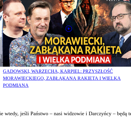
GADOWSKI, WARZECHA, KARPIEL: PRZYSZŁOŚĆ
MORAWIECKIEGO, ZABŁĄKANA RAKIETA I WIELKA
PODMIANA
 wtedy, jeśli Państwo – nasi widzowie i Darczyńcy – będą te