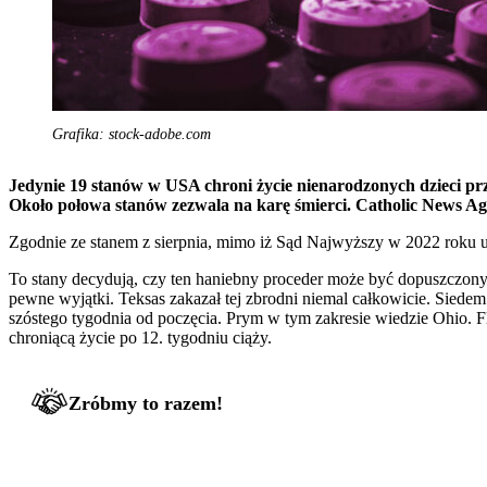
Grafika: stock-adobe.com
Jedynie 19 stanów w USA chroni życie nienarodzonych dzieci p
Około połowa stanów zezwala na karę śmierci. Catholic News A
Zgodnie ze stanem z sierpnia, mimo iż Sąd Najwyższy w 2022 roku uch
To stany decydują, czy ten haniebny proceder może być dopuszczony n
pewne wyjątki. Teksas zakazał tej zbrodni niemal całkowicie. Siedem
szóstego tygodnia od poczęcia. Prym w tym zakresie wiedzie Ohio. 
chroniącą życie po 12. tygodniu ciąży.
Zróbmy to razem!