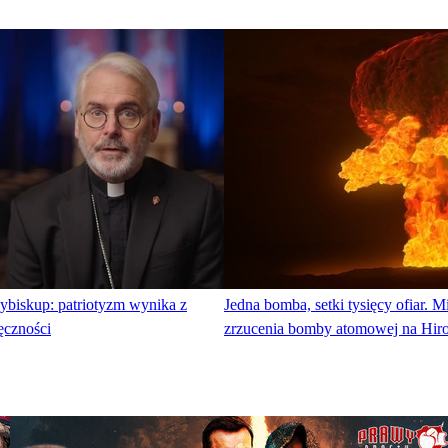
ybiskup: patriotyzm wynika z
Jedna bomba, setki tysięcy ofiar. Mi
ęczności
zrzucenia bomby atomowej na Hir