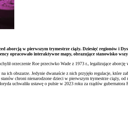
rzed aborcją w pierwszym trymestrze ciąży. Dziesięć regionów i 
gency opracowało interaktywne mapy, obrazujące stanowisko wszy
ylił orzeczenie Roe przeciwko Wade z 1973 r., legalizujące aborcję w
a ich obszarze. Jedynie dwanaście z nich przyjęło regulacje, które za
 stanów chroni nienarodzone dzieci w pierwszym trymestrze ciąży, od 
Floryda uchwaliła ustawę o pulsie w 2023 roku za rządów gubernatora