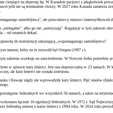
tnie cierpiące na depresję itp. W Kanadzie pacjenci z jakąkolwiek po
wet jeśli nie są terminalnie chorzy. W 2027 roku Kanada zamierza 
.
maganego samobójstwa”, ale prawodawcy stanowi zintensyfikowali dzia
ielegalne”, albo go nie „autoryzują”. Regulacje w tym zakresie obowi
a – od ostatnich dekad.
 poprawkę do konstytucji zakazującą „wspomaganego samobójstwa”.
ym stanem, który na to zezwolił był Oregon (1997 r.).
m zakresie oczekuje na zatwierdzenie. W Nowym Jorku potrzebny jest
one w sprawie kary śmierci. Jest ona dopuszczalna w 23 stanach. W k
j, ale kara śmierci nie została zniesiona.
Alaska i Hawaje nigdy nie wprowadziły kary śmierci. Pięć stanów (Idah
śnego.
rzestępstw federalnych we wszystkich 50 stanach, a także na terytor
ykonano łącznie 16 egzekucji federalnych. W 1972 r. Sąd Najwyższy uz
zez federalną ustawę o karze śmierci z 1994 roku. W 2024 roku prezy