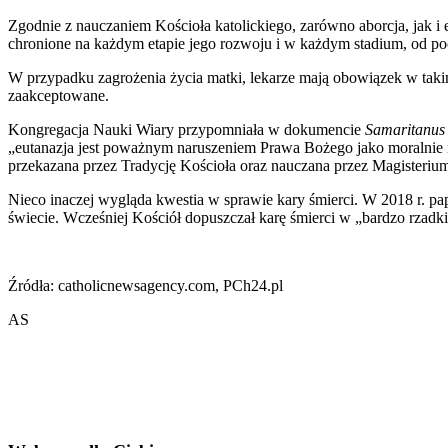
Zgodnie z nauczaniem Kościoła katolickiego, zarówno aborcja, jak 
chronione na każdym etapie jego rozwoju i w każdym stadium, od poc
W przypadku zagrożenia życia matki, lekarze mają obowiązek w taki
zaakceptowane.
Kongregacja Nauki Wiary przypomniała w dokumencie
Samaritanus
„eutanazja jest poważnym naruszeniem Prawa Bożego jako moralnie ni
przekazana przez Tradycję Kościoła oraz nauczana przez Magisterium
Nieco inaczej wygląda kwestia w sprawie kary śmierci. W 2018 r. pap
świecie. Wcześniej Kościół dopuszczał karę śmierci w „bardzo rzadk
Źródła: catholicnewsagency.com, PCh24.pl
AS