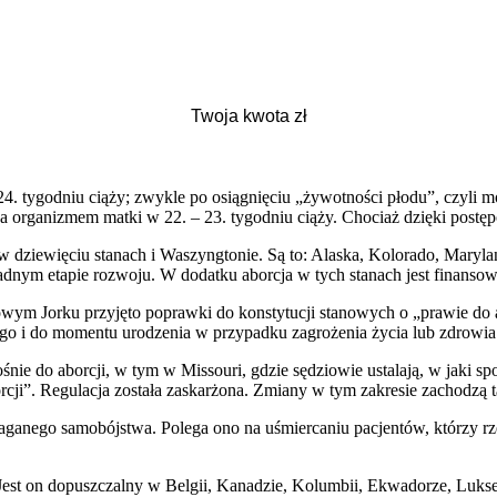
– 24. tygodniu ciąży; zwykle po osiągnięciu „żywotności płodu”, czyl
 organizmem matki w 22. – 23. tygodniu ciąży. Chociaż dzięki postęp
 w dziewięciu stanach i Waszyngtonie. Są to: Alaska, Kolorado, Mary
nym etapie rozwoju. W dodatku aborcja w tych stanach jest finansow
owym Jorku przyjęto poprawki do konstytucji stanowych o „prawie do a
ego i do momentu urodzenia w przypadku zagrożenia życia lub zdrowia
śnie do aborcji, w tym w Missouri, gdzie sędziowie ustalają, w jaki 
cji”. Regulacja została zaskarżona. Zmiany w tym zakresie zachodzą
maganego samobójstwa. Polega ono na uśmiercaniu pacjentów, którzy 
. Jest on dopuszczalny w Belgii, Kanadzie, Kolumbii, Ekwadorze, Lukse