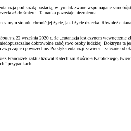
i eutanazja pod każdą postacią, w tym tak zwane wspomagane samobójs
zęcia aż do śmierci. Ta nauka pozostaje niezmienna.
m samym stopniu chronić jej życie, jak i życie dziecka. Również eut
 bonus
z 22 września 2020 r., że „eutanazja jest czynem wewnętrznie zł
edopuszczalne dobrowolne zabójstwo osoby ludzkiej. Doktryna ta jest
 zwyczajne i powszechne. Praktyka eutanazji zawiera – zależnie od ok
ież Franciszek zaktualizował Katechizm Kościoła Katolickiego, twierd
ich” przypadkach.