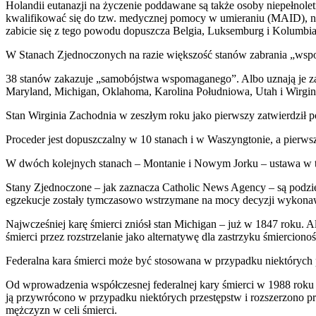
Holandii eutanazji na życzenie poddawane są także osoby niepełnole
kwalifikować się do tzw. medycznej pomocy w umieraniu (MAID), na
zabicie się z tego powodu dopuszcza Belgia, Luksemburg i Kolumbia
W Stanach Zjednoczonych na razie większość stanów zabrania „wspo
38 stanów zakazuje „samobójstwa wspomaganego”. Albo uznają je za „n
Maryland, Michigan, Oklahoma, Karolina Południowa, Utah i Wirgini
Stan Wirginia Zachodnia w zeszłym roku jako pierwszy zatwierdził
Proceder jest dopuszczalny w 10 stanach i w Waszyngtonie, a pierwsz
W dwóch kolejnych stanach – Montanie i Nowym Jorku – ustawa w ty
Stany Zjednoczone – jak zaznacza Catholic News Agency – są podziel
egzekucje zostały tymczasowo wstrzymane na mocy decyzji wykonawcze
Najwcześniej karę śmierci zniósł stan Michigan – już w 1847 roku. 
śmierci przez rozstrzelanie jako alternatywę dla zastrzyku śmierciono
Federalna kara śmierci może być stosowana w przypadku niektórych p
Od wprowadzenia współczesnej federalnej kary śmierci w 1988 roku w
ją przywrócono w przypadku niektórych przestępstw i rozszerzono pr
mężczyzn w celi śmierci.