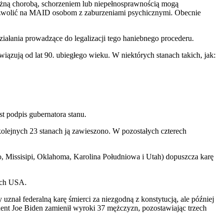
ważną chorobą, schorzeniem lub niepełnosprawnością mogą
zezwolić na MAID osobom z zaburzeniami psychicznymi. Obecnie
łania prowadzące do legalizacji tego haniebnego procederu.
ązują od lat 90. ubiegłego wieku. W niektórych stanach takich, jak:
 podpis gubernatora stanu.
olejnych 23 stanach ją zawieszono. W pozostałych czterech
o, Missisipi, Oklahoma, Karolina Południowa i Utah) dopuszcza karę
iach USA.
nał federalną karę śmierci za niezgodną z konstytucją, ale później
dent Joe Biden zamienił wyroki 37 mężczyzn, pozostawiając trzech