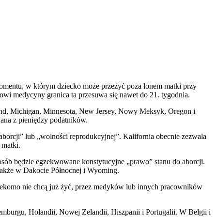
i momentu, w którym dziecko może przeżyć poza łonem matki przy
owi medycyny granica ta przesuwa się nawet do 21. tygodnia.
land, Michigan, Minnesota, New Jersey, Nowy Meksyk, Oregon i
ana z pieniędzy podatników.
borcji” lub „wolności reprodukcyjnej”. Kalifornia obecnie zezwala
 matki.
sposób będzie egzekwowane konstytucyjne „prawo” stanu do aborcji.
 także w Dakocie Północnej i Wyoming.
rzekomo nie chcą już żyć, przez medyków lub innych pracowników
mburgu, Holandii, Nowej Zelandii, Hiszpanii i Portugalii. W Belgii i