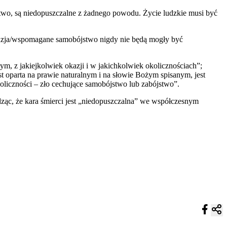
two, są niedopuszczalne z żadnego powodu. Życie ludzkie musi być
anazja/wspomagane samobójstwo nigdy nie będą mogły być
ym, z jakiejkolwiek okazji i w jakichkolwiek okolicznościach”;
 oparta na prawie naturalnym i na słowie Bożym spisanym, jest
oliczności – zło cechujące samobójstwo lub zabójstwo”.
ząc, że ​​kara śmierci jest „niedopuszczalna” we współczesnym