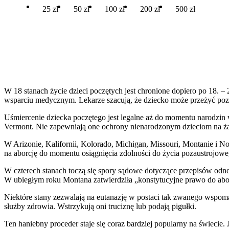
25 zł
50 zł
100 zł
200 zł
500 zł
W 18 stanach życie dzieci poczętych jest chronione dopiero po 18. 
wsparciu medycznym. Lekarze szacują, że dziecko może przeżyć poza
Uśmiercenie dziecka poczętego jest legalne aż do momentu narodzin
Vermont. Nie zapewniają one ochrony nienarodzonym dzieciom na żad
W Arizonie, Kalifornii, Kolorado, Michigan, Missouri, Montanie i N
na aborcję do momentu osiągnięcia zdolności do życia pozaustrojow
W czterech stanach toczą się spory sądowe dotyczące przepisów odno
W ubiegłym roku Montana zatwierdziła „konstytucyjne prawo do abor
Niektóre stany zezwalają na eutanazję w postaci tak zwanego wspo
służby zdrowia. Wstrzykują oni truciznę lub podają pigułki.
Ten haniebny proceder staje się coraz bardziej popularny na świecie