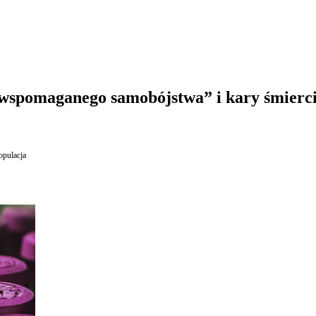
 „wspomaganego samobójstwa” i kary śmierc
opulacja