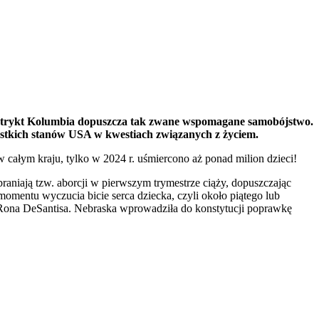
Dystrykt Kolumbia dopuszcza tak zwane wspomagane samobójstwo.
stkich stanów USA w kwestiach związanych z życiem.
 całym kraju, tylko w 2024 r. uśmiercono aż ponad milion dzieci!
braniają tzw. aborcji w pierwszym trymestrze ciąży, dopuszczając
momentu wyczucia bicie serca dziecka, czyli około piątego lub
 Rona DeSantisa. Nebraska wprowadziła do konstytucji poprawkę