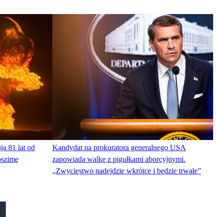
ja 81 lat od
Kandydat na prokuratora generalnego USA
oszimę
zapowiada walkę z pigułkami aborcyjnymi.
„Zwycięstwo nadejdzie wkrótce i będzie trwałe”