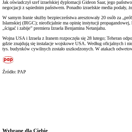
Jak oświadczył szef izraelskiej dyplomacji Gideon Saar, jego państ
negocjacji z sąsiednim państwem. Ponadto izraelskie media podały, 
W samym Iranie służby bezpieczeństwa aresztowały 20 osób za „pró
Islamskiej (IRGC); nieoficjalnie ma opinię instytucji propagandowej
„ścigać i zabije” premiera Izraela Benjamina Netanjahu.
Wojna USA i Izraela z Iranem rozpoczęła się 28 lutego; Teheran odpo
gdzie znajdują się instalacje wojskowe USA. Według oficjalnych i n
tys. budynków cywilnych zostało uszkodzonych. W atakach odwetowyc
Źródło: PAP
Wybrane dla Ciebie