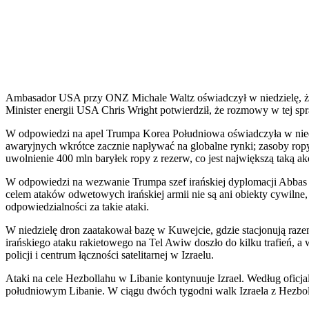
Ambasador USA przy ONZ Michale Waltz oświadczył w niedzielę, że 
Minister energii USA Chris Wright potwierdził, że rozmowy w tej spr
W odpowiedzi na apel Trumpa Korea Południowa oświadczyła w niedz
awaryjnych wkrótce zacznie napływać na globalne rynki; zasoby rop
uwolnienie 400 mln baryłek ropy z rezerw, co jest największą taką akc
W odpowiedzi na wezwanie Trumpa szef irańskiej dyplomacji Abbas Ar
celem ataków odwetowych irańskiej armii nie są ani obiekty cywiln
odpowiedzialności za takie ataki.
W niedzielę dron zaatakował bazę w Kuwejcie, gdzie stacjonują raze
irańskiego ataku rakietowego na Tel Awiw doszło do kilku trafień, a
policji i centrum łączności satelitarnej w Izraelu.
Ataki na cele Hezbollahu w Libanie kontynuuje Izrael. Według oficja
południowym Libanie. W ciągu dwóch tygodni walk Izraela z Hezbolla