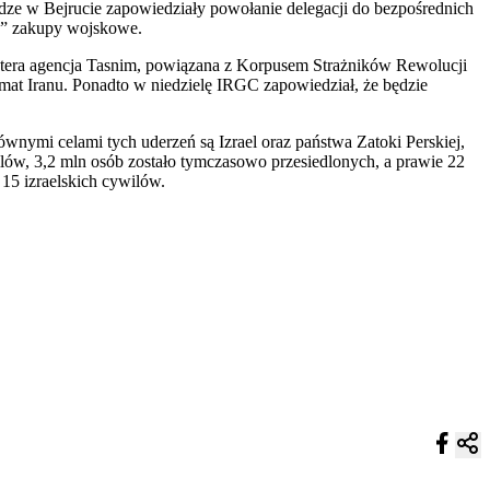
adze w Bejrucie zapowiedziały powołanie delegacji do bezpośrednich
ne” zakupy wojskowe.
utera agencja Tasnim, powiązana z Korpusem Strażników Rewolucji
emat Iranu. Ponadto w niedzielę IRGC zapowiedział, że będzie
wnymi celami tych uderzeń są Izrael oraz państwa Zatoki Perskiej,
ilów, 3,2 mln osób zostało tymczasowo przesiedlonych, a prawie 22
15 izraelskich cywilów.