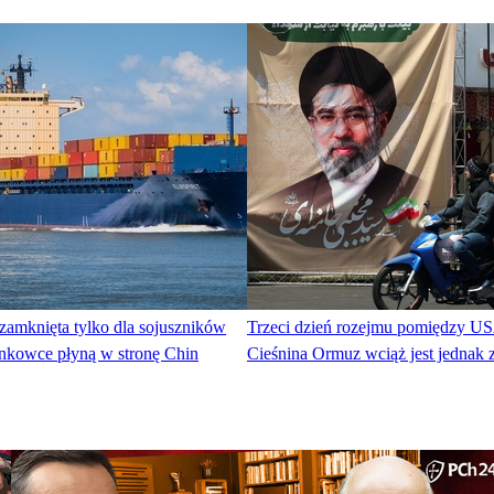
zamknięta tylko dla sojuszników
Trzeci dzień rozejmu pomiędzy US
nkowce płyną w stronę Chin
Cieśnina Ormuz wciąż jest jednak 