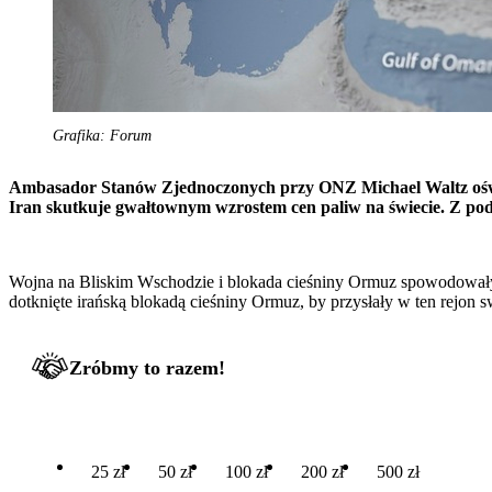
Grafika: Forum
Ambasador Stanów Zjednoczonych przy ONZ Michael Waltz oświad
Iran skutkuje gwałtownym wzrostem cen paliw na świecie. Z p
Wojna na Bliskim Wschodzie i blokada cieśniny Ormuz spowodowały
dotknięte irańską blokadą cieśniny Ormuz, by przysłały w ten rejon
Zróbmy to razem!
25 zł
50 zł
100 zł
200 zł
500 zł