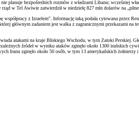
wo nie planuje bezpośrednich rozmów z władzami Libanu; wcześniej wł
że rząd w Tel Awiwie zatwierdził w niedzielę 827 mln dolarów na „pil
bę współpracy z Izraelem”. Informację taką podała cytowana przez Re
, której głównym zadaniem jest walka z zagranicznymi przekazami na t
wiada atakami na kraje Bliskiego Wschodu, w tym Zatoki Perskiej. Głó
iezależnych źródeł w wyniku ataków zginęło około 1300 irańskich cyw
h Iranu zginęło około 50 osób, w tym 13 amerykańskich żołnierzy i 