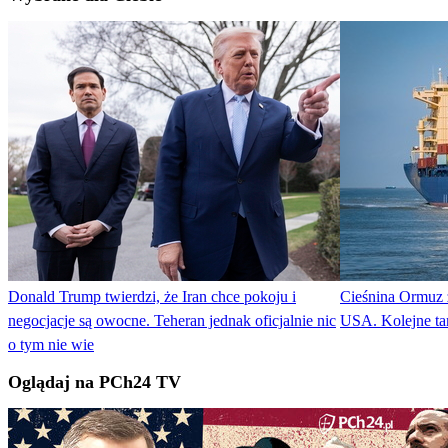
Donald Trump twierdzi, że Iran chce pokoju i
Cieśnina Ormuz 
negocjacje są owocne. Teheran jednak oficjalnie nic
USA. Kolejne ta
o tym nie wie
Oglądaj na PCh24 TV