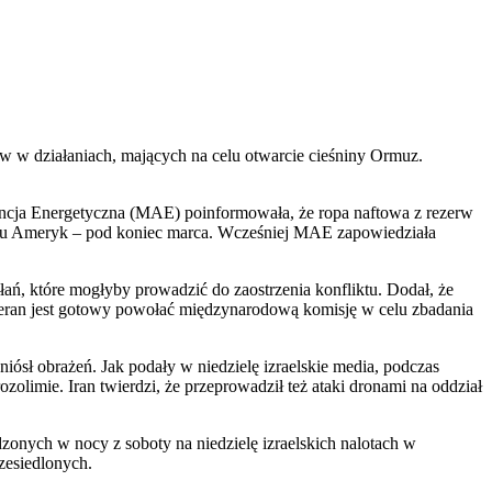
 w działaniach, mających na celu otwarcie cieśniny Ormuz.
ncja Energetyczna (MAE) poinformowała, że ropa naftowa z rezerw
i obu Ameryk – pod koniec marca. Wcześniej MAE zapowiedziała
ań, które mogłyby prowadzić do zaostrzenia konfliktu. Dodał, że
eheran jest gotowy powołać międzynarodową komisję w celu zbadania
ósł obrażeń. Jak podały w niedzielę izraelskie media, podczas
olimie. Iran twierdzi, że przeprowadził też ataki dronami na oddział
dzonych w nocy z soboty na niedzielę izraelskich nalotach w
zesiedlonych.