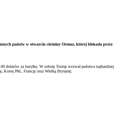
nnych państw w otwarciu cieśniny Ormuz, której blokada przez
00 dolarów za baryłkę. W sobotę Trump wezwał państwa najbardziej
, Koreę Płd., Francję oraz Wielką Brytanię.