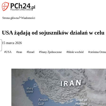
Strona główna
Wiadomości
USA żądają od sojuszników działań w celu
15 marca 2026
#USA
#iran
#Izrael
#Stany Zjednoczone
#bliski wschód
#cieśnina Ormu