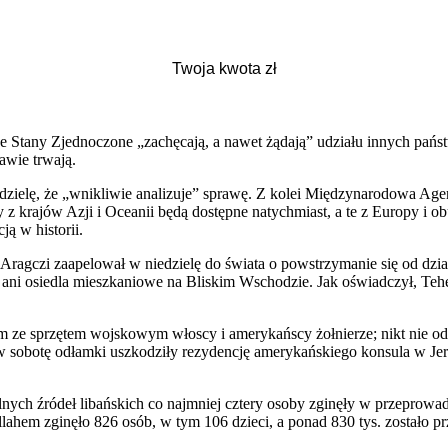
Stany Zjednoczone „zachęcają, a nawet żądają” udziału innych państw
awie trwają.
ielę, że „wnikliwie analizuje” sprawę. Z kolei Międzynarodowa Age
y z krajów Azji i Oceanii będą dostępne natychmiast, a te z Europy 
ją w historii.
agczi zaapelował w niedzielę do świata o powstrzymanie się od dział
e, ani osiedla mieszkaniowe na Bliskim Wschodzie. Jak oświadczył, T
m ze sprzętem wojskowym włoscy i amerykańscy żołnierze; nikt nie odni
 w sobotę odłamki uszkodziły rezydencję amerykańskiego konsula w Jeroz
lnych źródeł libańskich co najmniej cztery osoby zginęły w przeprowa
hem zginęło 826 osób, w tym 106 dzieci, a ponad 830 tys. zostało pr