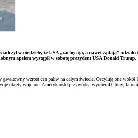
czył w niedzielę, że USA „zachęcają, a nawet żądają” udziału i
odobnym apelem wystąpił w sobotę prezydent USA Donald Trump.
 gwałtowny wzrost cen paliw na całym świecie. Oscylują one wokół 1
 swoje okręty wojenne. Amerykański przywódca wymienił Chiny, Japonię