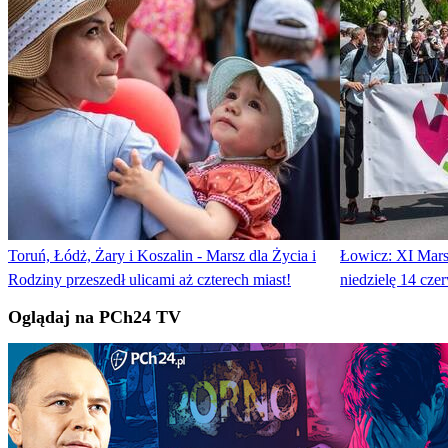
Toruń, Łódż, Żary i Koszalin - Marsz dla Życia i
Łowicz: XI Mars
Rodziny przeszedł ulicami aż czterech miast!
niedzielę 14 cze
Oglądaj na PCh24 TV