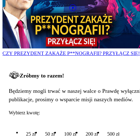
CZY PREZYDENT ZAKAŻE P**NOGRAFII? PRZYŁĄCZ SIĘ!
Zróbmy to razem!
Będziemy mogli trwać w naszej walce o Prawdę wyłącznie
publikacje, prosimy o wsparcie misji naszych mediów.
Wybierz kwotę:
25 zł
50 zł
100 zł
200 zł
500 zł