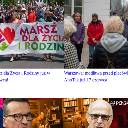
z dla Życia i Rodziny już w
Warszawa: modlitwa przed placów
rwca!
AboTak już 17 czerwca!