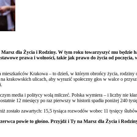
e Marsz dla Życia i Rodziny. W tym roku towarzyszyć mu będzie ha
dstawowe prawa i wolności, takie jak prawo do życia od poczęcia,
dla mieszkańców Krakowa – to dzień, w którym obrońcy życia, rodzin
na krakowskich ulicach, aby wyrazić społeczny głos w walce o przyszł
i.
czym media i politycy wolą milczeć. Polska wymiera – i liczby nie kła
tatnie 12 miesięcy po raz pierwszy w historii spadła poniżej 240 tys
iż zostało zawartych: 15,5 tysiąca rozwodów wobec 11 tysięcy ślubów.
erwca powie to głośno. Przyjdź i Ty na Marsz dla Życia i Rodziny,