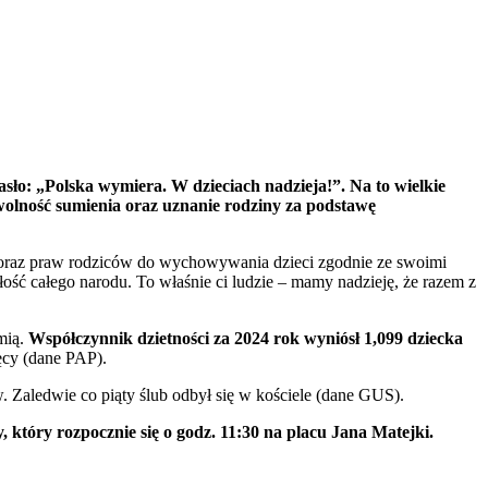
sło: „Polska wymiera. W dzieciach nadzieja!”. Na to wielkie
 wolność sumienia oraz uznanie rodziny za podstawę
y oraz praw rodziców do wychowywania dzieci zgodnie ze swoimi
ość całego narodu. To właśnie ci ludzie – mamy nadzieję, że razem z
mią.
Współczynnik dzietności za 2024 rok wyniósł 1,099 dziecka
ięcy (dane PAP).
 Zaledwie co piąty ślub odbył się w kościele (dane GUS).
 który rozpocznie się o godz. 11:30 na placu Jana Matejki.