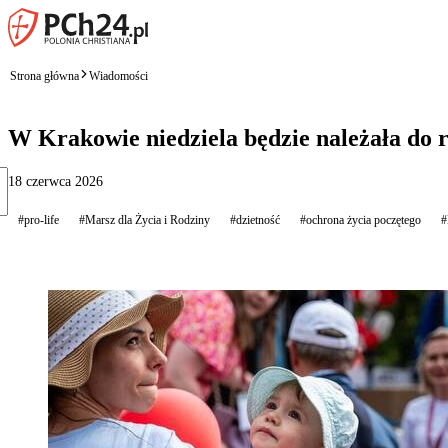
Strona główna
Wiadomości
W Krakowie niedziela będzie należała do 
18 czerwca 2026
#pro-life
#Marsz dla Życia i Rodziny
#dzietność
#ochrona życia poczętego
#