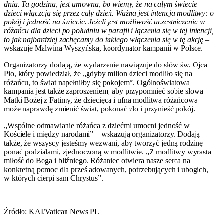
dnia. Ta godzina, jest umowna, bo wiemy, że na całym świecie
dzieci włączają się przez cały dzień. Ważna jest intencja modlitwy: o
pokój i jedność na świecie. Jeżeli jest możliwość uczestniczenia w
różańcu dla dzieci po południu w parafii i łączenia się w tej intencji,
to jak najbardziej zachęcamy do takiego włączenia się w tę akcję
–
wskazuje Malwina Wyszyńska, koordynator kampanii w Polsce.
Organizatorzy dodają, że wydarzenie nawiązuje do słów św. Ojca
Pio, który powiedział, że „gdyby milion dzieci modliło się na
różańcu, to świat napełniłby się pokojem”. Ogólnoświatowa
kampania jest także zaproszeniem, aby przypomnieć sobie słowa
Matki Bożej z Fatimy, że dziecięca i ufna modlitwa różańcowa
może naprawdę zmienić świat, pokonać zło i przynieść pokój.
„Wspólne odmawianie różańca z dziećmi umocni jedność w
Kościele i między narodami” – wskazują organizatorzy. Dodają
także, że wszyscy jesteśmy wezwani, aby tworzyć jedną rodzinę
ponad podziałami, zjednoczoną w modlitwie. „Z modlitwy wyrasta
miłość do Boga i bliźniego. Różaniec otwiera nasze serca na
konkretną pomoc dla prześladowanych, potrzebujących i ubogich,
w których cierpi sam Chrystus”.
Źródło: KAI/Vatican News PL