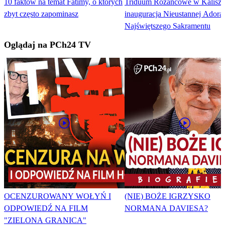
10 faktów na temat Fatimy, o których
Triduum Różańcowe w Kaliszu
zbyt często zapominasz
inauguracja Nieustannej Adorac
Najświętszego Sakramentu
Oglądaj na PCh24 TV
OCENZUROWANY WOŁYŃ I
(NIE) BOŻE IGRZYSKO
ODPOWIEDŹ NA FILM
NORMANA DAVIESA?
"ZIELONA GRANICA"