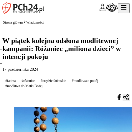
Strona główna
Wiadomości
W piątek kolejna odsłona modlitewnej
kampanii: Różaniec „miliona dzieci” w
intencji pokoju
17 października 2024
#fatima
#różaniec
#orędzie fatimskie
#modlitwa o pokój
#modlitwa do Matki Bożej