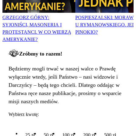
GRZEGORZ GÓRNY:
POSPIESZALSKI: MORAWI
SYJONIŚCI, MASONERIA I
U RYMANOWSKIEGO. JE
PROTESTANCI. W CO WIERZĄ
PINOKIO?
AMERYKANIE?
Zróbmy to razem!
Będziemy mogli trwać w naszej walce o Prawdę
wyłącznie wtedy, jeśli Państwo – nasi widzowie i
Darczyńcy – będą tego chcieli. Dlatego oddając w
Państwa ręce nasze publikacje, prosimy o wsparcie
misji naszych mediów.
Wybierz kwotę:
25 zł
50 zł
100 zł
200 zł
500 zł