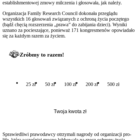
establishmentowej zmowy milczenia i głosowała, jak należy.
Organizacja Family Research Council dokonała przeglądu
wszystkich 16 głosowań związanych z ochroną życia poczętego
(bądź chęcią rozszerzenia „prawa” do zabijania dzieci). Wyniki
uznano za pocieszające, ponieważ 171 kongresmenów opowiadało
się za każdym razem za życiem.
Zróbmy to razem!
25 zł
50 zł
100 zł
200 zł
500 zł
Sprawiedliwi prawodawcy otrzymali nagrody od organizacji pro-
life, która wcześniej mocno lobbowała na rzecz ochrony życia,