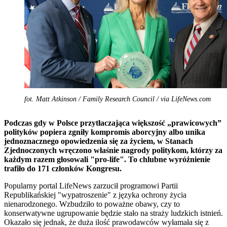
fot. Matt Atkinson / Family Research Council / via LifeNews.com
Podczas gdy w Polsce przytłaczająca większość „prawicowych”
polityków popiera zgniły kompromis aborcyjny albo unika
jednoznacznego opowiedzenia się za życiem, w Stanach
Zjednoczonych wręczono właśnie nagrody politykom, którzy za
każdym razem głosowali "pro-life". To chlubne wyróżnienie
trafiło do 171 członków Kongresu.
Popularny portal LifeNews zarzucił programowi Partii
Republikańskiej "wypatroszenie" z języka ochrony życia
nienarodzonego. Wzbudziło to poważne obawy, czy to
konserwatywne ugrupowanie będzie stało na straży ludzkich istnień.
Okazało się jednak, że duża ilość prawodawców wyłamała się z