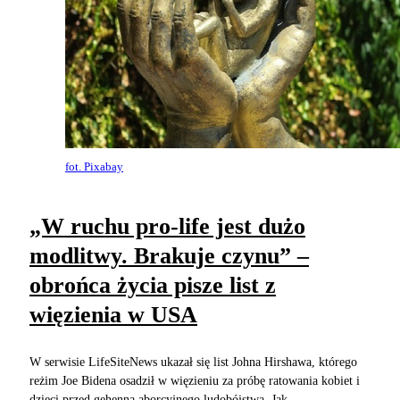
fot. Pixabay
„W ruchu pro-life jest dużo
modlitwy. Brakuje czynu” –
obrońca życia pisze list z
więzienia w USA
W serwisie LifeSiteNews ukazał się list Johna Hirshawa, którego
reżim Joe Bidena osadził w więzieniu za próbę ratowania kobiet i
dzieci przed gehenną aborcyjnego ludobójstwa. Jak