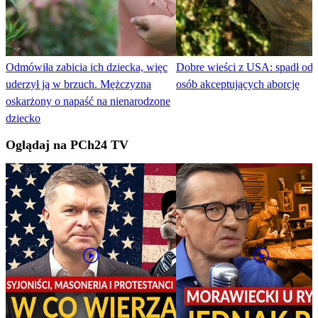
Odmówiła zabicia ich dziecka, więc
Dobre wieści z USA: spadł ods
uderzył ją w brzuch. Mężczyzna
osób akceptujących aborcję
oskarżony o napaść na nienarodzone
dziecko
Oglądaj na PCh24 TV