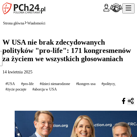
Strona główna
Wiadomości
W USA nie brak zdecydowanych
polityków "pro-life": 171 kongresmenów
za życiem we wszystkich głosowaniach
14 kwietnia 2025
#USA
#pro-life
#dzieci nienarodzone
#kongres usa
#politycy,
#życie poczęte
#aborcja w USA