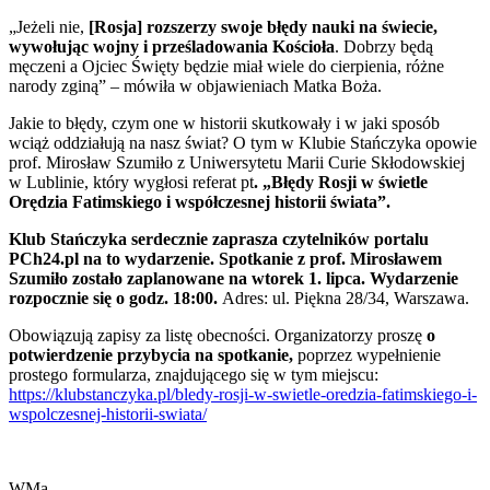
„Jeżeli nie,
[Rosja] rozszerzy swoje błędy nauki na świecie,
wywołując wojny i prześladowania Kościoła
. Dobrzy będą
męczeni a Ojciec Święty będzie miał wiele do cierpienia, różne
narody zginą” – mówiła w objawieniach Matka Boża.
Jakie to błędy, czym one w historii skutkowały i w jaki sposób
wciąż oddziałują na nasz świat? O tym w Klubie Stańczyka opowie
prof. Mirosław Szumiło z Uniwersytetu Marii Curie Skłodowskiej
w Lublinie, który wygłosi referat pt
. „
Błędy Rosji w świetle
Orędzia Fatimskiego i współczesnej historii świata”.
Klub Stańczyka serdecznie zaprasza czytelników portalu
PCh24.pl na to wydarzenie. Spotkanie z prof. Mirosławem
Szumiło zostało zaplanowane na wtorek 1. lipca. Wydarzenie
rozpocznie się o godz. 18:00.
Adres: ul. Piękna 28/34, Warszawa.
Obowiązują zapisy za listę obecności. Organizatorzy proszę
o
potwierdzenie przybycia na spotkanie,
poprzez wypełnienie
prostego formularza, znajdującego się w tym miejscu:
https://klubstanczyka.pl/bledy-rosji-w-swietle-oredzia-fatimskiego-i-
wspolczesnej-historii-swiata/
WMa