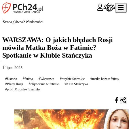
Strona główna
Wiadomości
WARSZAWA: O jakich błędach Rosji
mówiła Matka Boża w Fatimie?
Spotkanie w Klubie Stańczyka
1 lipca 2025
#historia
#fatima
#Warszawa
#orędzie fatimskie
#matka boża z fatimy
#Błędy Rosji
#objawienia w fatimie
#Klub Stańczyka
#prof. Mirosław Szumiło