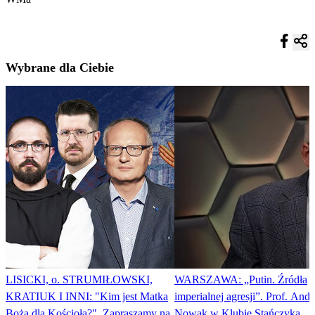
Wybrane dla Ciebie
LISICKI, o. STRUMIŁOWSKI,
WARSZAWA: „Putin. Źródła
KRATIUK I INNI: "Kim jest Matka
imperialnej agresji”. Prof. Andr
Boża dla Kościoła?". Zapraszamy na
Nowak w Klubie Stańczyka