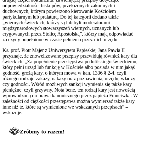
odpowiedzialności biskupów, przełożonych zakonnych i
duchownych, którym powierzono kierowanie Kościołem
partykularnym lub prałaturą. Do tej kategorii dodano także
„wiernych świeckich, którzy są lub byli moderatorami
międzynarodowych stowarzyszeń wiernych, uznanych lub
erygowanych przez Stolicę Apostolską”, którzy mają odpowiadać
za czyny popełnione w czasie pełnienia przez nich urzędu.
Ks. prof. Piotr Majer z Uniwersytetu Papieskiej Jana Pawła II
przyznaje, że znowelizowane przepisy przewidują również kary dla
świeckich. „Za popełnienie przestępstwa pedofilskiego świeckiemu,
który pełni urząd lub funkcję w Kościele albo posiada w nim jakąś
godność, grożą kary, o którym mowa w kan. 1336 § 2-4, czyli
różnego rodzaju zakazy, nakazy oraz pozbawienia, urzędu, władzy
czy godności. Wśród możliwych sankcji wymienia się także kary
pieniężne, czyli grzywny. Nota bene, ten rodzaj kary jest nowością
wprowadzoną do prawa kanonicznego przez papieża Franciszka. W
zależności od ciężkości przestępstwa można wymierzać także kary
inne niż te, które są wymienione we wskazanych przepisach” –
wskazuje.
Zróbmy to razem!