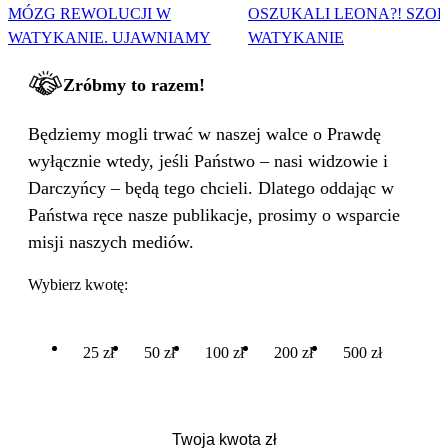
MÓZG REWOLUCJI W
OSZUKALI LEONA?! SZO
WATYKANIE. UJAWNIAMY
WATYKANIE
Zróbmy to razem!
Będziemy mogli trwać w naszej walce o Prawdę
wyłącznie wtedy, jeśli Państwo – nasi widzowie i
Darczyńcy – będą tego chcieli. Dlatego oddając w
Państwa ręce nasze publikacje, prosimy o wsparcie
misji naszych mediów.
Wybierz kwotę:
25 zł
50 zł
100 zł
200 zł
500 zł