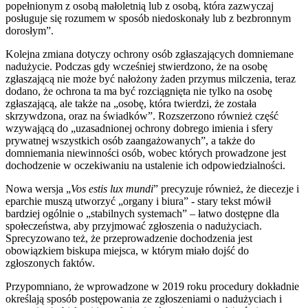
popełnionym z osobą małoletnią lub z osobą, która zazwyczaj
posługuje się rozumem w sposób niedoskonały lub z bezbronnym
dorosłym”.
Kolejna zmiana dotyczy ochrony osób zgłaszających domniemane
nadużycie. Podczas gdy wcześniej stwierdzono, że na osobę
zgłaszającą nie może być nałożony żaden przymus milczenia, teraz
dodano, że ochrona ta ma być rozciągnięta nie tylko na osobę
zgłaszającą, ale także na „osobę, która twierdzi, że została
skrzywdzona, oraz na świadków”. Rozszerzono również część
wzywającą do „uzasadnionej ochrony dobrego imienia i sfery
prywatnej wszystkich osób zaangażowanych”, a także do
domniemania niewinności osób, wobec których prowadzone jest
dochodzenie w oczekiwaniu na ustalenie ich odpowiedzialności.
Nowa wersja „
Vos estis lux mundi
” precyzuje również, że diecezje i
eparchie muszą utworzyć „organy i biura” - stary tekst mówił
bardziej ogólnie o „stabilnych systemach” – łatwo dostępne dla
społeczeństwa, aby przyjmować zgłoszenia o nadużyciach.
Sprecyzowano też, że przeprowadzenie dochodzenia jest
obowiązkiem biskupa miejsca, w którym miało dojść do
zgłoszonych faktów.
Przypomniano, że wprowadzone w 2019 roku procedury dokładnie
określają sposób postępowania ze zgłoszeniami o nadużyciach i