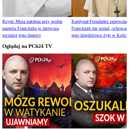
Rzym: Msza żałobna przy grobie
Kardynał Fernández zapewnia:
papieża Franciszka w pierwszą
Franciszek nie został „schowan
rocznicę jego śmierci
jego dziedzictwo żyje w Koście
Oglądaj na PCh24 TV