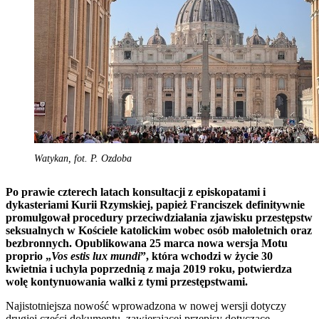
Watykan, fot. P. Ozdoba
Po prawie czterech latach konsultacji z episkopatami i
dykasteriami Kurii Rzymskiej, papież Franciszek definitywnie
promulgował procedury przeciwdziałania zjawisku przestępstw
seksualnych w Kościele katolickim wobec osób małoletnich oraz
bezbronnych. Opublikowana 25 marca nowa wersja Motu
proprio „
Vos estis lux mundi
”, która wchodzi w życie 30
kwietnia i uchyla poprzednią z maja 2019 roku, potwierdza
wolę kontynuowania walki z tymi przestępstwami.
Najistotniejsza nowość wprowadzona w nowej wersji dotyczy
drugiej części dokumentu, zawierającej przepisy dotyczące