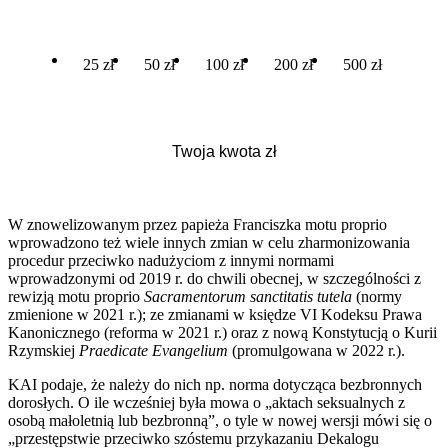
25 zł
50 zł
100 zł
200 zł
500 zł
W znowelizowanym przez papieża Franciszka motu proprio
wprowadzono też wiele innych zmian w celu zharmonizowania
procedur przeciwko nadużyciom z innymi normami
wprowadzonymi od 2019 r. do chwili obecnej, w szczególności z
rewizją motu proprio
Sacramentorum sanctitatis tutela
(normy
zmienione w 2021 r.); ze zmianami w księdze VI Kodeksu Prawa
Kanonicznego (reforma w 2021 r.) oraz z nową Konstytucją o Kurii
Rzymskiej
Praedicate Evangelium
(promulgowana w 2022 r.).
KAI podaje, że należy do nich np. norma dotycząca bezbronnych
dorosłych. O ile wcześniej była mowa o „aktach seksualnych z
osobą małoletnią lub bezbronną”, o tyle w nowej wersji mówi się o
„przestępstwie przeciwko szóstemu przykazaniu Dekalogu