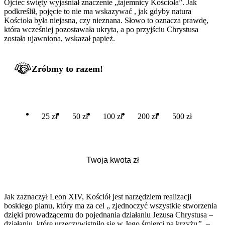
Ojciec święty wyjaśniał znaczenie „tajemnicy Kościoła”. Jak
podkreślił, pojęcie to nie ma wskazywać , jak gdyby natura
Kościoła była niejasna, czy nieznana. Słowo to oznacza prawdę,
która wcześniej pozostawała ukryta, a po przyjściu Chrystusa
została ujawniona, wskazał papież.
Zróbmy to razem!
25 zł
50 zł
100 zł
200 zł
500 zł
Jak zaznaczył Leon XIV, Kościół jest narzędziem realizacji
boskiego planu, który ma za cel „ zjednoczyć wszystkie stworzenia
dzięki prowadzącemu do pojednania działaniu Jezusa Chrystusa –
działaniu, które urzeczywistniło się w Jego śmierci na krzyżu
”. –