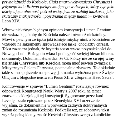
przynależność do Kościoła, Ciała zmartwychwstałego Chrystusa i
jedynego ludu Bożego pielgrzymującego w dziejach, który żyje jako
uświęcająca obecność pośród wciąż jeszcze rozbitej ludzkości, jako
skuteczny znak jedności i pojednania między ludami –
kwitował
Leon XIV.
Wbrew niektórym błędnym opiniom konstytucja Lumen Gentium
nie wskazała, jakoby do Kościoła należeli również niekatolicy.
Mówi o pewnym związku jaki istnieje między nimi, a Kościołem ze
względu na sakramenty sprowadzające łaskę, chociażby chrzest.
Tekst zaznacza jednak, że kryteria
sensu stricto
przynależności do
Nowego Ludu Bożego to wiara i podległość świętej hierarchii oraz
sakramenty. Dokument stwierdza, że Ci, którzy
nie ze swojej winy
nie znają Chrystusa lub Kościoła
mogą mieć pewien związek z
Mistycznym Ciałem Chrystusa, potencjalnie zbawczy. To dokładnie
takie samo spojrzenie na sprawę, jak nauka wyłożona przez Święte
Oficjum z błogosławieństwem Piusa XII w „Suprema Haec Sacra”.
Kontrowersje w sprawie "Lumen Gentium" rozwiązuje również
odpowiedź Kongregacji Nauki Wiary z 2007 roku na temat
znaczenia eklezjologii tej konstytucji. Sygnowane przez kard.
Levadę i zaakceptowane przez Benedykta XVI orzeczenie
wyjaśnia, że dokument nie wprowadza żadnych doktrynalnych
zmian do rozumienia Kościoła. Podkreśla też, że soborowy tekst
wyraża pełną identyczność Kościoła Chrystusowego z katolickim