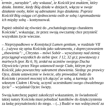
termin „narzędzie”, aby wskazać, że Kościół jest znakiem, który
działa. Istotnie, kiedy Bóg działa w dziejach, włącza w swoje
działanie osoby, które są adresatami Jego działania. Poprzez
Kościół Bóg osiąga cel zjednoczenia osób ze sobą i zgromadzenia
ich między sobą –
kontynuował.
Papież odniósł się również do „eschatologicznego charakteru
Kościoła”, wskazując, że przez swoją owczarnię chce przynieść
wszystkim życie wieczne.
– Nieprzypadkowo w Konstytucji Lumen gentium, w rozdziale VII
(…) używa się opisu Kościoła jako sakramentu, z doprecyzowaniem
„zbawienia”: „Chrystus – mówi Sobór – wywyższony nad ziemię
przyciągnął wszystkich do siebie (por. J 12, 32 gr.); powstawszy z
martwych (por. Rz 6, 9), zesłał na uczniów swojego Ducha
Ożywiciela i przez Niego ustanowił swoje Ciało, którym jest
Kościół, jako powszechny sakrament zbawienia. Siedząc po prawicy
Ojca, działa ustawicznie w świecie, aby prowadzać ludzi do
Kościoła i przezeń mocniej ich złączyć ze sobą, a karmiąc ich
własnym Ciałem i Krwią, uczynić uczestnikami swego chwalebnego
życia” –
wyjaśniał Ojciec święty.
Swoją katechezę papież zakończył wskazaniem, że świadomość
takiej natury Kościoła musi pobudzać katolików do dziękczynienia
za łaskę przynależności do niego.
–
(...) B
udzi w nas wdzięczność za