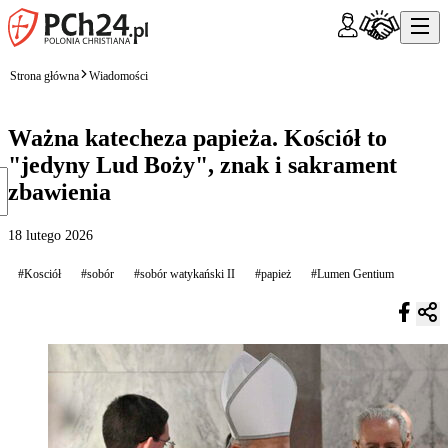
Strona główna
Wiadomości
Ważna katecheza papieża. Kościół to
"jedyny Lud Boży", znak i sakrament
zbawienia
18 lutego 2026
#Kosciół
#sobór
#sobór watykański II
#papież
#Lumen Gentium