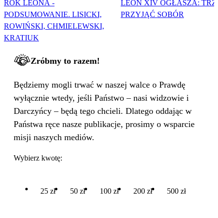
ROK LEONA -
LEON XIV OGŁASZA: TR
PODSUMOWANIE. LISICKI,
PRZYJĄĆ SOBÓR
ROWIŃSKI, CHMIELEWSKI,
KRATIUK
Zróbmy to razem!
Będziemy mogli trwać w naszej walce o Prawdę
wyłącznie wtedy, jeśli Państwo – nasi widzowie i
Darczyńcy – będą tego chcieli. Dlatego oddając w
Państwa ręce nasze publikacje, prosimy o wsparcie
misji naszych mediów.
Wybierz kwotę:
25 zł
50 zł
100 zł
200 zł
500 zł