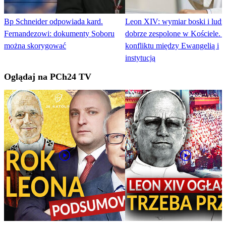
Bp Schneider odpowiada kard.
Leon XIV: wymiar boski i ludz
Fernandezowi: dokumenty Soboru
dobrze zespolone w Kościele. 
można skorygować
konfliktu między Ewangelią i
instytucją
Oglądaj na PCh24 TV