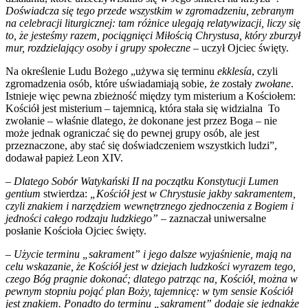
Doświadcza się tego przede wszystkim w zgromadzeniu, zebranym
na celebracji liturgicznej: tam różnice ulegają relatywizacji, liczy się
to, że jesteśmy razem, pociągnięci Miłością Chrystusa, który zburzył
mur, rozdzielający osoby i grupy społeczne
–
uczył Ojciec święty.
Na określenie Ludu Bożego „używa się terminu
ekklesía
, czyli
zgromadzenia osób, które uświadamiają sobie, że zostały
zwołane
.
Istnieje więc pewna zbieżność między tym misterium a Kościołem:
Kościół jest misterium – tajemnicą, która stała się widzialna To
zwołanie – właśnie dlatego, że dokonane jest przez Boga – nie
może jednak ograniczać się do pewnej grupy osób, ale jest
przeznaczone, aby stać się doświadczeniem wszystkich ludzi”,
dodawał papież Leon XIV.
–
Dlatego Sobór Watykański II na początku Konstytucji Lumen
gentium
stwierdza:
„Kościół jest w Chrystusie jakby sakramentem,
czyli znakiem i narzędziem wewnętrznego zjednoczenia z Bogiem i
jedności całego rodzaju ludzkiego” –
zaznaczał uniwersalne
posłanie Kościoła Ojciec święty.
– Użycie terminu „sakrament” i jego dalsze wyjaśnienie, mają na
celu wskazanie, że Kościół jest w dziejach ludzkości wyrazem tego,
czego Bóg pragnie dokonać; dlatego patrząc na, Kościół, można w
pewnym stopniu pojąć plan Boży, tajemnicę: w tym sensie Kościół
jest znakiem. Ponadto do terminu „sakrament” dodaje się jednakże