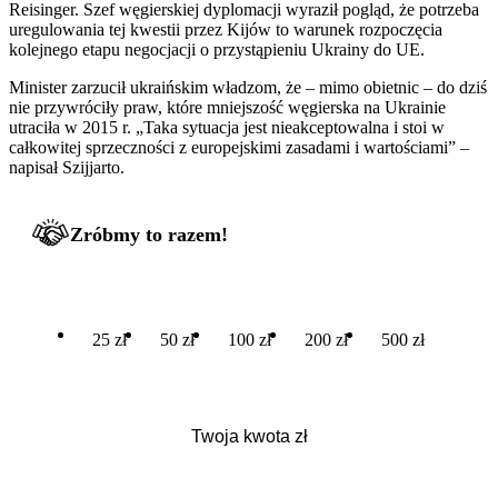
Reisinger. Szef węgierskiej dyplomacji wyraził pogląd, że potrzeba
uregulowania tej kwestii przez Kijów to warunek rozpoczęcia
kolejnego etapu negocjacji o przystąpieniu Ukrainy do UE.
Minister zarzucił ukraińskim władzom, że – mimo obietnic – do dziś
nie przywróciły praw, które mniejszość węgierska na Ukrainie
utraciła w 2015 r. „Taka sytuacja jest nieakceptowalna i stoi w
całkowitej sprzeczności z europejskimi zasadami i wartościami” –
napisał Szijjarto.
Zróbmy to razem!
25 zł
50 zł
100 zł
200 zł
500 zł