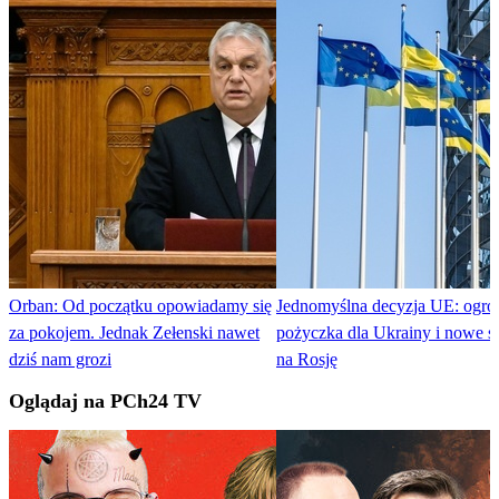
Orban: Od początku opowiadamy się
Jednomyślna decyzja UE: ogr
za pokojem. Jednak Zełenski nawet
pożyczka dla Ukrainy i nowe s
dziś nam grozi
na Rosję
Oglądaj na PCh24 TV