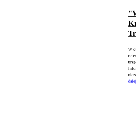
"W
Kr
Tr
W ob
refe
urzę
Info
niez
dale