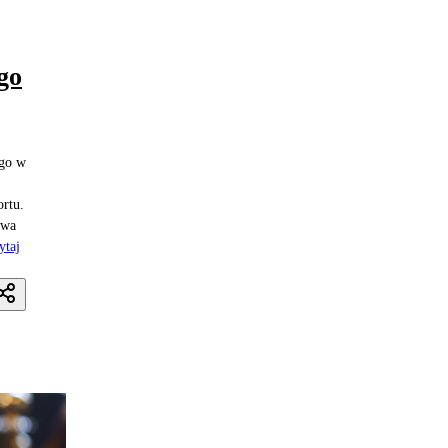
go
ego w
ortu.
owa
ytaj