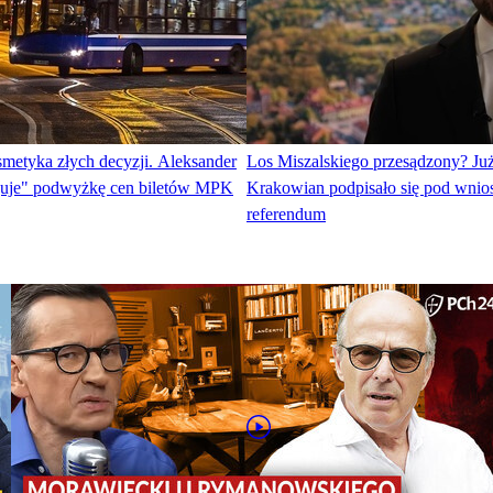
metyka złych decyzji. Aleksander
Los Miszalskiego przesądzony? Już
guje" podwyżkę cen biletów MPK
Krakowian podpisało się pod wnio
referendum