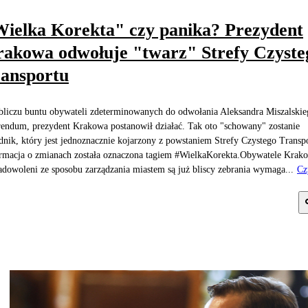
ielka Korekta" czy panika? Prezydent
akowa odwołuje "twarz" Strefy Czyste
ansportu
liczu buntu obywateli zdeterminowanych do odwołania Aleksandra Miszalski
rendum, prezydent Krakowa postanowił działać. Tak oto "schowany" zostanie
dnik, który jest jednoznacznie kojarzony z powstaniem Strefy Czystego Transp
rmacja o zmianach została oznaczona tagiem #WielkaKorekta.Obywatele Krak
adowoleni ze sposobu zarządzania miastem są już bliscy zebrania wymaga...
Cz
j