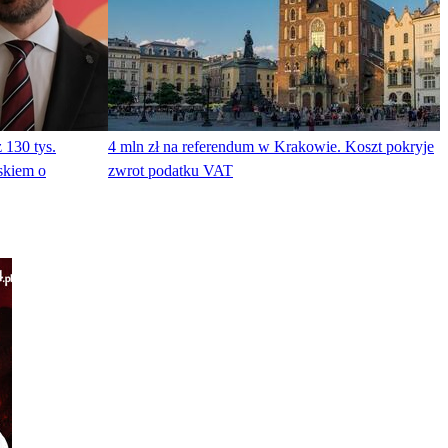
 130 tys.
4 mln zł na referendum w Krakowie. Koszt pokryje
skiem o
zwrot podatku VAT