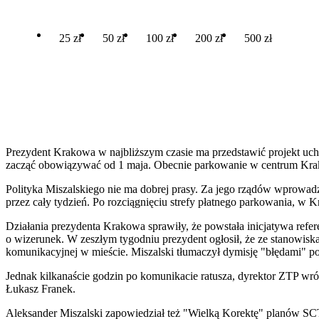
25 zł
50 zł
100 zł
200 zł
500 zł
Prezydent Krakowa w najbliższym czasie ma przedstawić projekt uch
zacząć obowiązywać od 1 maja. Obecnie parkowanie w centrum Krakow
Polityka Miszalskiego nie ma dobrej prasy. Za jego rządów wprowadzo
przez cały tydzień. Po rozciągnięciu strefy płatnego parkowania, w
Działania prezydenta Krakowa sprawiły, że powstała inicjatywa refer
o wizerunek. W zeszłym tygodniu prezydent ogłosił, że ze stanowisk
komunikacyjnej w mieście. Miszalski tłumaczył dymisję "błędami" 
Jednak kilkanaście godzin po komunikacie ratusza, dyrektor ZTP wró
Łukasz Franek.
Aleksander Miszalski zapowiedział też "Wielką Korektę" planów SCT