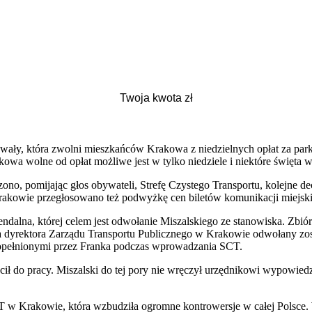
wały, która zwolni mieszkańców Krakowa z niedzielnych opłat za par
a wolne od opłat możliwe jest w tylko niedziele i niektóre święta w 
no, pomijając głos obywateli, Strefę Czystego Transportu, kolejne de
 Krakowie przegłosowano też podwyżkę cen biletów komunikacji miejski
endalna, której celem jest odwołanie Miszalskiego ze stanowiska. Zbió
a dyrektora Zarządu Transportu Publicznego w Krakowie odwołany zost
popełnionymi przez Franka podczas wprowadzania SCT.
cił do pracy. Miszalski do tej pory nie wręczył urzędnikowi wypowied
 w Krakowie, która wzbudziła ogromne kontrowersje w całej Polsce. 