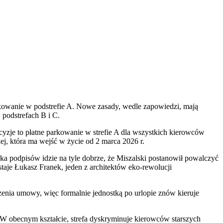
kowanie w podstrefie A. Nowe zasady, wedle zapowiedzi, mają
podstrefach B i C.
cyzje to płatne parkowanie w strefie A dla wszystkich kierowców
ej, która ma wejść w życie od 2 marca 2026 r.
rka podpisów idzie na tyle dobrze, że Miszalski postanowił powalczyć
aje Łukasz Franek, jeden z architektów eko-rewolucji
zenia umowy, więc formalnie jednostką po urlopie znów kieruje
W obecnym kształcie, strefa dyskryminuje kierowców starszych