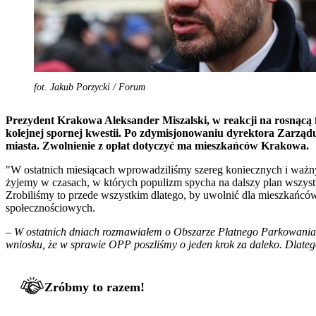
fot. Jakub Porzycki / Forum
Prezydent Krakowa Aleksander Miszalski, w reakcji na rosnącą
kolejnej spornej kwestii. Po zdymisjonowaniu dyrektora Zarząd
miasta. Zwolnienie z opłat dotyczyć ma mieszkańców Krakowa.
"W ostatnich miesiącach wprowadziliśmy szereg koniecznych i ważny
żyjemy w czasach, w których populizm spycha na dalszy plan wszystk
Zrobiliśmy to przede wszystkim dlatego, by uwolnić dla mieszkańcó
społecznościowych.
–
W ostatnich dniach rozmawiałem o Obszarze Płatnego Parkowania
wniosku, że w sprawie OPP poszliśmy o jeden krok za daleko. Dlateg
Zróbmy to razem!