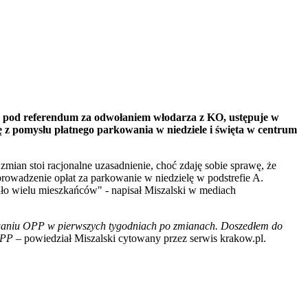
ów pod referendum za odwołaniem włodarza z KO, ustępuje w
 z pomysłu płatnego parkowania w niedziele i święta w centrum
ian stoi racjonalne uzasadnienie, choć zdaję sobie sprawę, że
rowadzenie opłat za parkowanie w niedzielę w podstrefie A.
ło wielu mieszkańców" - napisał Miszalski w mediach
waniu OPP w pierwszych tygodniach po zmianach. Doszedłem do
OPP
– powiedział Miszalski cytowany przez serwis krakow.pl.