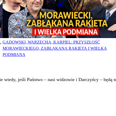
Ł
GADOWSKI, WARZECHA, KARPIEL: PRZYSZŁOŚĆ
MORAWIECKIEGO, ZABŁĄKANA RAKIETA I WIELKA
PODMIANA
 wtedy, jeśli Państwo – nasi widzowie i Darczyńcy – będą te