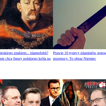
eskiego znakiem... islamofobii?
Prawie 10 tysięcy islamistów goto
ie chcą figury polskiego króla na
przemocy. To obraz Niemiec