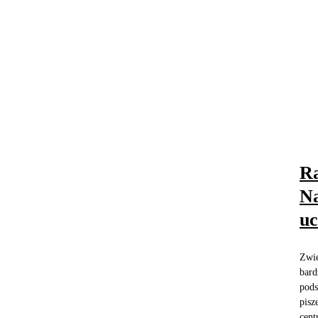
Ra
Na
uc
Zwię
bard
pods
pisz
cent