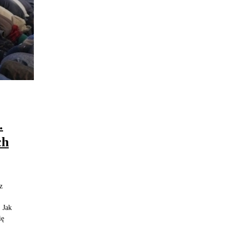
.
ch
z
 Jak
ię