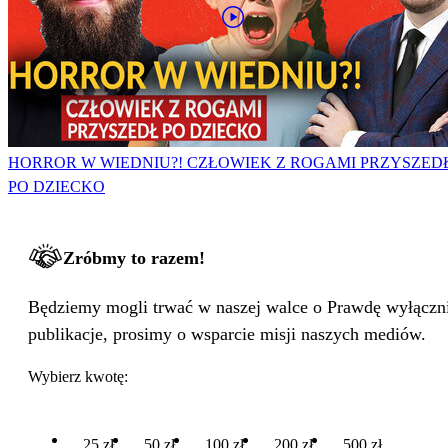
HORROR W WIEDNIU?! CZŁOWIEK Z ROGAMI PRZYSZED
PO DZIECKO
Zróbmy to razem!
Będziemy mogli trwać w naszej walce o Prawdę wyłącznie
publikacje, prosimy o wsparcie misji naszych mediów.
Wybierz kwotę:
25 zł
50 zł
100 zł
200 zł
500 zł