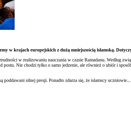
w krajach europejskich z dużą mniejszością islamską. Dotyczy to
ę na trudności w realizowaniu nauczania w czasie Ramadanu. Według z
ad postu. Nie chodzi tylko o samo jedzenie, ale również o ubiór i spo
 są poddawani silnej presji. Ponadto zdarza się, że islamscy uczniowie