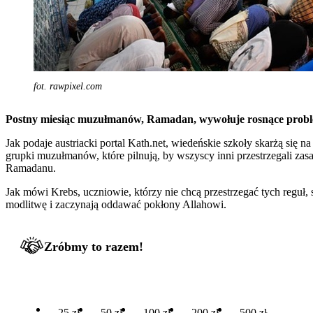
fot. rawpixel.com
Postny miesiąc muzułmanów, Ramadan, wywołuje rosnące problemy 
Jak podaje austriacki portal Kath.net, wiedeńskie szkoły skarżą si
grupki muzułmanów, które pilnują, by wszyscy inni przestrzegali zas
Ramadanu.
Jak mówi Krebs, uczniowie, którzy nie chcą przestrzegać tych reguł,
modlitwę i zaczynają oddawać pokłony Allahowi.
Zróbmy to razem!
25 zł
50 zł
100 zł
200 zł
500 zł