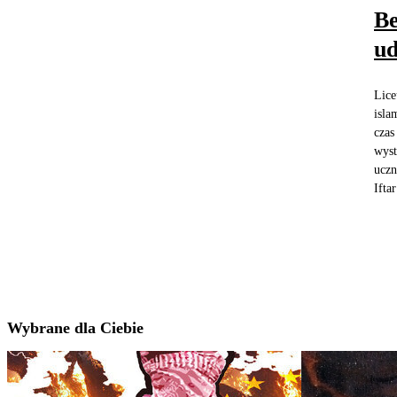
Be
ud
Lice
isla
czas
wyst
uczn
Iftar
Wybrane dla Ciebie