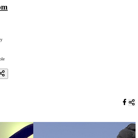
iom
ły
ole