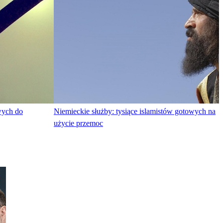
wych do
Niemieckie służby: tysiące islamistów gotowych na
użycie przemoc