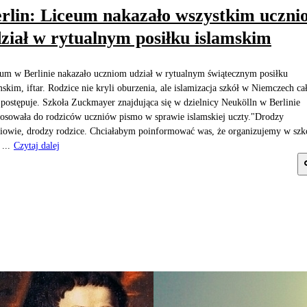
rlin: Liceum nakazało wszystkim uczn
ział w rytualnym posiłku islamskim
um w Berlinie nakazało uczniom udział w rytualnym świątecznym posiłku
mskim, iftar. Rodzice nie kryli oburzenia, ale islamizacja szkół w Niemczech ca
 postępuje. Szkoła Zuckmayer znajdująca się w dzielnicy Neukölln w Berlinie
osowała do rodziców uczniów pismo w sprawie islamskiej uczty."Drodzy
iowie, drodzy rodzice. Chciałabym poinformować was, że organizujemy w szk
 ...
Czytaj dalej