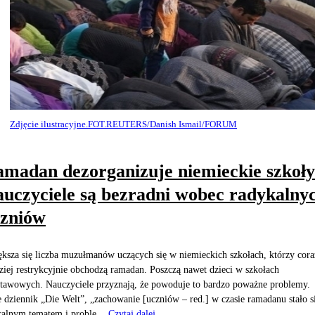
Zdjęcie ilustracyjne.FOT.REUTERS/Danish Ismail/FORUM
madan dezorganizuje niemieckie szkoły
uczyciele są bezradni wobec radykalny
zniów
ksza się liczba muzułmanów uczących się w niemieckich szkołach, którzy cora
ziej restrykcyjnie obchodzą ramadan. Poszczą nawet dzieci w szkołach
tawowych. Nauczyciele przyznają, że powoduje to bardzo poważne problemy.
e dziennik „Die Welt”, „zachowanie [uczniów – red.] w czasie ramadanu stało s
ralnym tematem i proble...
Czytaj dalej