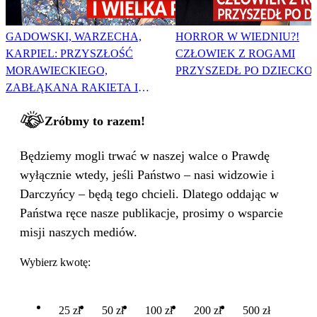
GADOWSKI, WARZECHA,
HORROR W WIEDNIU?!
KARPIEL: PRZYSZŁOŚĆ
CZŁOWIEK Z ROGAMI
MORAWIECKIEGO,
PRZYSZEDŁ PO DZIECKO
ZABŁĄKANA RAKIETA I
WIELKA PODMIANA
Zróbmy to razem!
Będziemy mogli trwać w naszej walce o Prawdę
wyłącznie wtedy, jeśli Państwo – nasi widzowie i
Darczyńcy – będą tego chcieli. Dlatego oddając w
Państwa ręce nasze publikacje, prosimy o wsparcie
misji naszych mediów.
Wybierz kwotę:
25 zł
50 zł
100 zł
200 zł
500 zł