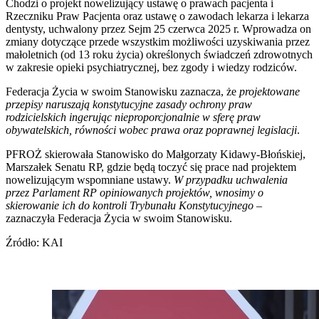
Chodzi o projekt nowelizujący ustawę o prawach pacjenta i
Rzeczniku Praw Pacjenta oraz ustawę o zawodach lekarza i lekarza
dentysty, uchwalony przez Sejm 25 czerwca 2025 r. Wprowadza on
zmiany dotyczące przede wszystkim możliwości uzyskiwania przez
małoletnich (od 13 roku życia) określonych świadczeń zdrowotnych
w zakresie opieki psychiatrycznej, bez zgody i wiedzy rodziców.
Federacja Życia w swoim Stanowisku zaznacza, że
projektowane
przepisy naruszają konstytucyjne zasady ochrony praw
rodzicielskich ingerując nieproporcjonalnie w sferę praw
obywatelskich, równości wobec prawa oraz poprawnej legislacji
.
PFROŻ skierowała Stanowisko do Małgorzaty Kidawy-Błońskiej,
Marszałek Senatu RP, gdzie będą toczyć się prace nad projektem
nowelizującym wspomniane ustawy.
W przypadku uchwalenia
przez Parlament RP opiniowanych projektów, wnosimy o
skierowanie ich do kontroli Trybunału Konstytucyjnego
–
zaznaczyła Federacja Życia w swoim Stanowisku.
Źródło: KAI