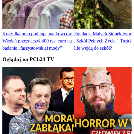
Koszulka polo pod lupą naukowców.
Fundacja Małych Stópek tworzy
Wiedeń przeznaczył 400 tys. euro na
„Szkół Pełnych Życia”. Treści 
badanie „faszystowskiej mody”
life wejdą do szkół?
Oglądaj na PCh24 TV