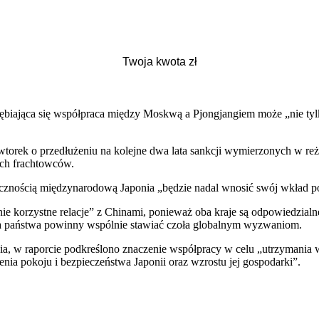
ębiająca się współpraca między Moskwą a Pjongjangiem może „nie tylk
orek o przedłużeniu na kolejne dwa lata sankcji wymierzonych w reż
ich frachtowców.
ecznością międzynarodową Japonia „będzie nadal wnosić swój wkład p
 korzystne relacje” z Chinami, ponieważ oba kraje są odpowiedzialne 
a państwa powinny wspólnie stawiać czoła globalnym wyzwaniom.
ia, w raporcie podkreślono znaczenie współpracy w celu „utrzymania 
a pokoju i bezpieczeństwa Japonii oraz wzrostu jej gospodarki”.