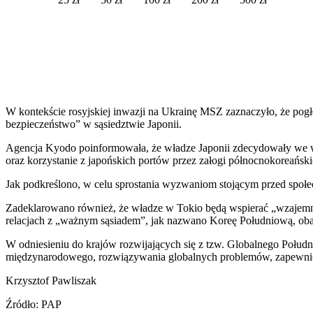
W kontekście rosyjskiej inwazji na Ukrainę MSZ zaznaczyło, że pogł
bezpieczeństwo” w sąsiedztwie Japonii.
Agencja Kyodo poinformowała, że władze Japonii zdecydowały we wt
oraz korzystanie z japońskich portów przez załogi północnokoreańsk
Jak podkreślono, w celu sprostania wyzwaniom stojącym przed społ
Zadeklarowano również, że władze w Tokio będą wspierać „wzajemnie
relacjach z „ważnym sąsiadem”, jak nazwano Koreę Południową, ob
W odniesieniu do krajów rozwijających się z tzw. Globalnego Połudn
międzynarodowego, rozwiązywania globalnych problemów, zapewnieni
Krzysztof Pawliszak
Źródło: PAP