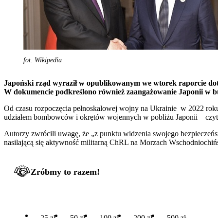
fot. Wikipedia
Japoński rząd wyraził w opublikowanym we wtorek raporcie dot
W dokumencie podkreślono również zaangażowanie Japonii w bud
Od czasu rozpoczęcia pełnoskalowej wojny na Ukrainie w 2022 roku 
udziałem bombowców i okrętów wojennych w pobliżu Japonii – czyta
Autorzy zwrócili uwagę, że „z punktu widzenia swojego bezpieczeń
nasilającą się aktywność militarną ChRL na Morzach Wschodniochiń
Zróbmy to razem!
25 zł
50 zł
100 zł
200 zł
500 zł