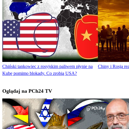
Chiński tankowiec z rosyjskim paliwem płynie na
Chiny i Rosja re
Kubę pomimo blokady. Co zrobią USA?
Oglądaj na PCh24 TV