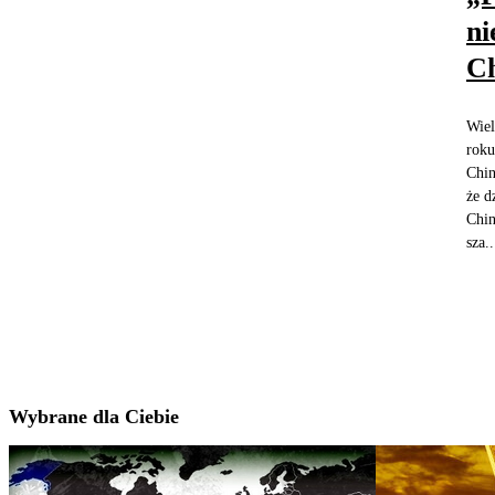
ni
C
Wiel
roku
Chin
że d
Chin
sza..
Wybrane dla Ciebie