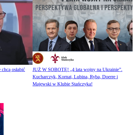
 chcą osłabić
JUŻ W SOBOTĘ! „4 lata wojny na Ukrainie”.
Kucharczyk, Kornat, Lubina, Ryba, Doerre i
Majewski w Klubie Stańczyka!