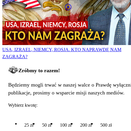
USA, IZRAEL, NIEMCY, ROSJA. KTO NAPRAWDĘ NAM
ZAGRAŻA?
Zróbmy to razem!
Będziemy mogli trwać w naszej walce o Prawdę wyłącznie
publikacje, prosimy o wsparcie misji naszych mediów.
Wybierz kwotę:
25 zł
50 zł
100 zł
200 zł
500 zł