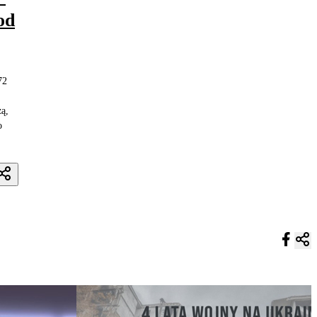
od
72
ą,
o