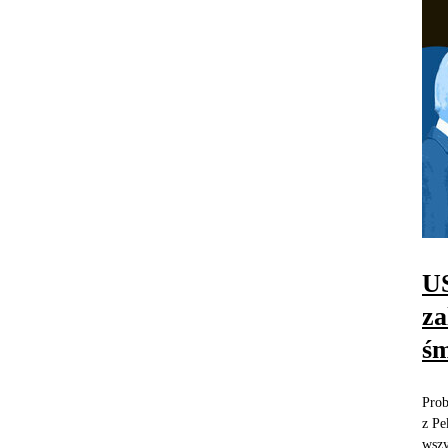
US
za
śm
Prob
z Pe
wszy