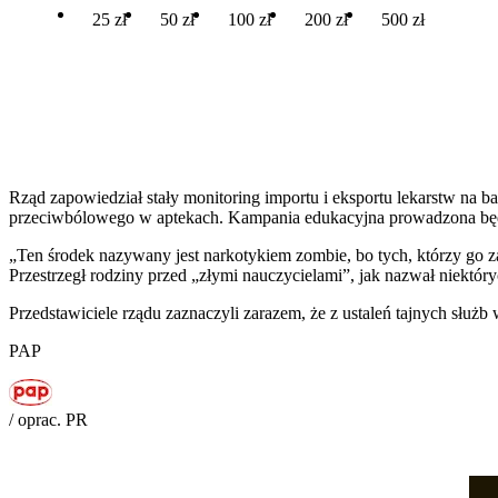
25 zł
50 zł
100 zł
200 zł
500 zł
Rząd zapowiedział stały monitoring importu i eksportu lekarstw na b
przeciwbólowego w aptekach. Kampania edukacyjna prowadzona będ
„Ten środek nazywany jest narkotykiem zombie, bo tych, którzy go 
Przestrzegł rodziny przed „złymi nauczycielami”, jak nazwał niektó
Przedstawiciele rządu zaznaczyli zarazem, że z ustaleń tajnych służ
PAP
/ oprac. PR