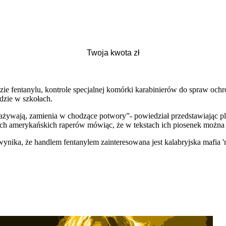
azie fentanylu, kontrole specjalnej komórki karabinierów do spraw oc
zie w szkołach.
zażywają, zamienia w chodzące potwory”- powiedział przedstawiając 
rych amerykańskich raperów mówiąc, że w tekstach ich piosenek można 
b wynika, że handlem fentanylem zainteresowana jest kalabryjska mafi