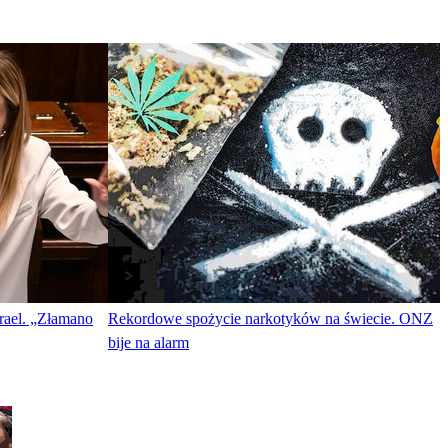
rael. „Złamano
Rekordowe spożycie narkotyków na świecie. ONZ
bije na alarm