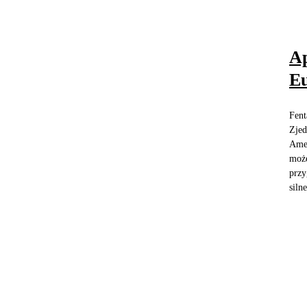
Ap
E
Fent
Zjed
Amer
może
przy
siln