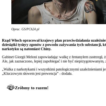
Oprac. GS/PCh24.pl
Rząd Włoch opracował krajowy plan przeciwdziałania uzależnien
dziesiątki tysięcy zgonów z powodu zażywania tych substancji, 
narkotyku są natomiast Chiny.
Gabinet Giorgii Meloni zapowiadając walkę z fentanylem zastrzegł, że
Ale, jak zaznaczono, lepiej zapobiegać i nie być nieprzygotowanym,
„Walka z narkotykami i wszystkimi patologicznymi uzależnieniami jes
„Kluczowym słowem jest prewencja” - dodała.
Zróbmy to razem!