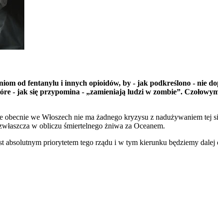
iom od fentanylu i innych opioidów, by - jak podkreślono - nie 
które - jak się przypomina - „zamieniają ludzi w zombie”. Czoło
 obecnie we Włoszech nie ma żadnego kryzysu z nadużywaniem tej silnie
 zwłaszcza w obliczu śmiertelnego żniwa za Oceanem.
t absolutnym priorytetem tego rządu i w tym kierunku będziemy dalej d