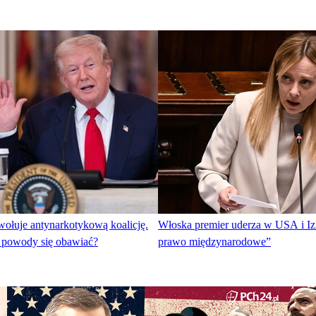
ołuje antynarkotykową koalicję.
Włoska premier uderza w USA i Iz
 powody się obawiać?
prawo międzynarodowe”