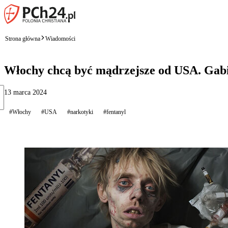
Strona główna
Wiadomości
Włochy chcą być mądrzejsze od USA. Gabi
13 marca 2024
#Włochy
#USA
#narkotyki
#fentanyl