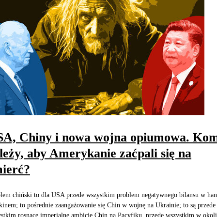
A, Chiny i nowa wojna opiumowa. Ko
leży, aby Amerykanie zaćpali się na
ierć?
lem chiński to dla USA przede wszystkim problem negatywnego bilansu w han
kinem; to pośrednie zaangażowanie się Chin w wojnę na Ukrainie; to są przede
stkim rosnące imperialne ambicje Chin na Pacyfiku, przede wszystkim w okol