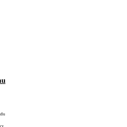
mu
dlu
icy