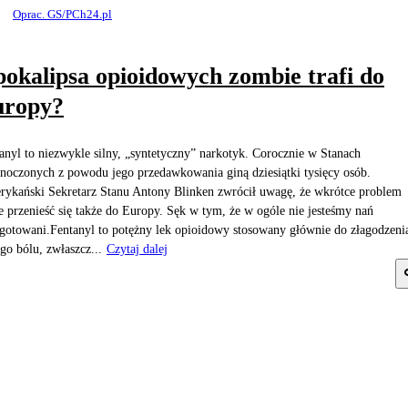
Oprac. GS/PCh24.pl
okalipsa opioidowych zombie trafi do
uropy?
anyl to niezwykle silny, „syntetyczny” narkotyk. Corocznie w Stanach
noczonych z powodu jego przedawkowania giną dziesiątki tysięcy osób.
ykański Sekretarz Stanu Antony Blinken zwrócił uwagę, że wkrótce problem
 przenieść się także do Europy. Sęk w tym, że w ogóle nie jesteśmy nań
gotowani.Fentanyl to potężny lek opioidowy stosowany głównie do złagodzeni
ego bólu, zwłaszcz...
Czytaj dalej