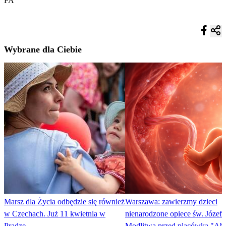
FA
Wybrane dla Ciebie
Marsz dla Życia odbędzie się również
Warszawa: zawierzmy dzieci
w Czechach. Już 11 kwietnia w
nienarodzone opiece św. Józefa
Pradze
Modlitwa przed placówką "Ab