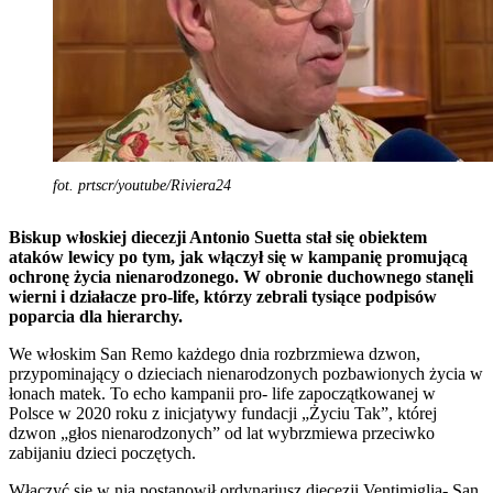
fot. prtscr/youtube/Riviera24
Biskup włoskiej diecezji Antonio Suetta stał się obiektem
ataków lewicy po tym, jak włączył się w kampanię promującą
ochronę życia nienarodzonego. W obronie duchownego stanęli
wierni i działacze pro-life, którzy zebrali tysiące podpisów
poparcia dla hierarchy.
We włoskim San Remo każdego dnia rozbrzmiewa dzwon,
przypominający o dzieciach nienarodzonych pozbawionych życia w
łonach matek. To echo kampanii pro- life zapoczątkowanej w
Polsce w 2020 roku z inicjatywy fundacji „Życiu Tak”, której
dzwon „głos nienarodzonych” od lat wybrzmiewa przeciwko
zabijaniu dzieci poczętych.
Włączyć się w nią postanowił ordynariusz diecezji Ventimiglia- San