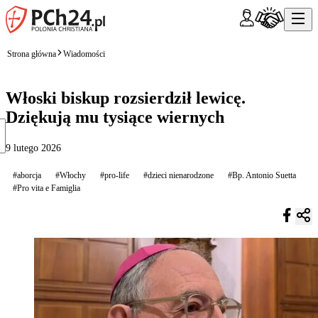
Strona główna
Wiadomości
Włoski biskup rozsierdził lewicę.
Dziękują mu tysiące wiernych
9 lutego 2026
#aborcja
#Włochy
#pro-life
#dzieci nienarodzone
#Bp. Antonio Suetta
#Pro vita e Famiglia