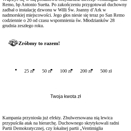
Remo, bp Antonio Suetta. Po zakończeniu przygotowań duchowny
zadbał o instalację dzwonu w Willi Św. Joanny d’Ark w
nadmorskiej miejscowości. Jego głos niesie się teraz po San Remo
codziennie o 20 od czasu wspomnienia św. Młodzianków 28
grudnia zeszłego roku.
Zróbmy to razem!
25 zł
50 zł
100 zł
200 zł
500 zł
Kampania przyniosła już efekty. Zbulwersowana nią lewica
przypuściła atak na hierarchę. Duchownego skrytykowali radni
Partii Demokratycznej, czy lokalnej partii „Ventimiglia