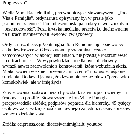
Progressista”.
Wedle Marii Rachele Ruiu, przewodniczącej stowarzyszenia „Pro
Vita e Famiglia”, ordynariusz opisywany był w prasie jako
„samotny szaleniec”. Pod adresem biskupa padały nawet zarzuty o
„przemocowość”. Poza krytyką medialną przeciwko duchownemu
na ulicach manifestowali lewicowi związkowcy.
Ordynariusz diecezji Ventimiglia- San Remo nie ugiął się wobec
ataku lewicowców. Głos dzwonu, przypominającego o
zamordowanych w aborcji istnieniach, nie przestaje rozbrzmiewać
na ulicach miasta. W wypowiedziach medialnych duchowny
wyraził nawet zadowolenie z kontrowersji, którą wzbudziła akcja.
Miała bowiem właśnie "przełamać milczenie" i poruszyć uśpione
sumienia. Dodawał jednak, że dzwon nie rozbrzmiewa "przeciwko
komukolwiek, ale w imię życia".
Zdecydowana postawa hierarchy wzbudziła entuzjazm wiernych i
środowiska pro-life. Stowarzyszenie Pro Vita e Famiglia
przeprowadziła zbiórkę podpisów poparcia dla hierarchy. 45 tysięcy
osób wyraziła wdzięczność duchownego za jednoznaczny sprzeciw
wobec dzieciobójstwa.
Źródła: aciprensa.com, diocesiventimiglia.it, youtube