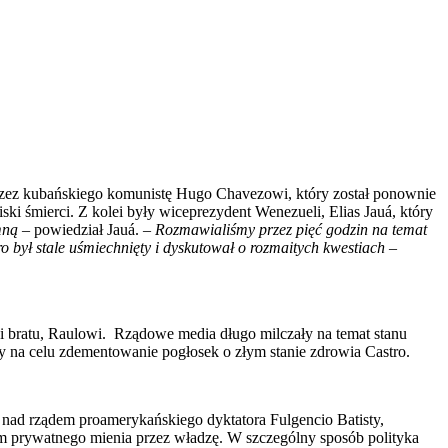
ji przez kubańskiego komunistę Hugo Chavezowi, który został ponownie
ki śmierci. Z kolei były wiceprezydent Wenezueli, Elias Jauá, który
mną
– powiedział Jauá. –
Rozmawialiśmy przez pięć godzin na temat
o był stale uśmiechnięty i dyskutował o rozmaitych kwestiach
–
zki bratu, Raulowi. Rządowe media długo milczały na temat stanu
 na celu zdementowanie pogłosek o złym stanie zdrowia Castro.
j nad rządem proamerykańskiego dyktatora Fulgencio Batisty,
kiem prywatnego mienia przez władzę. W szczególny sposób polityka