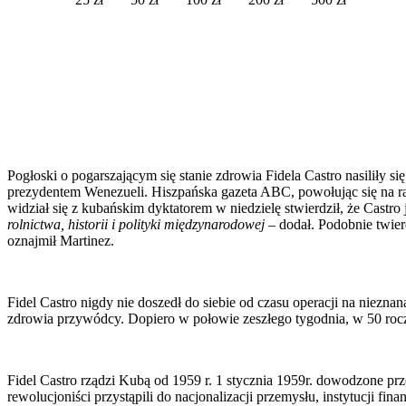
Pogłoski o pogarszającym się stanie zdrowia Fidela Castro nasiliły s
prezydentem Wenezueli. Hiszpańska gazeta ABC, powołując się na rapo
widział się z kubańskim dyktatorem w niedzielę stwierdził, że Castro
rolnictwa, historii i polityki międzynarodowej
– dodał. Podobnie twie
oznajmił Martinez.
Fidel Castro nigdy nie doszedł do siebie od czasu operacji na niezn
zdrowia przywódcy. Dopiero w połowie zeszłego tygodnia, w 50 roc
Fidel Castro rządzi Kubą od 1959 r. 1 stycznia 1959r. dowodzone prz
rewolucjoniści przystąpili do nacjonalizacji przemysłu, instytucji 