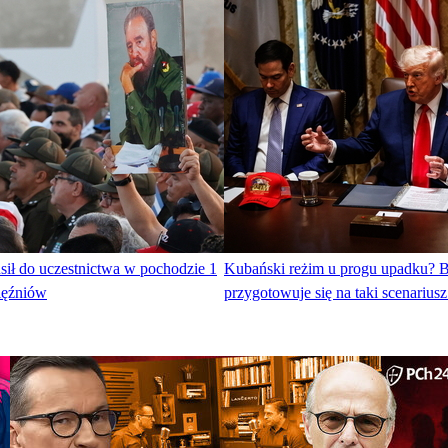
sił do uczestnictwa w pochodzie 1
Kubański reżim u progu upadku? 
ięźniów
przygotowuje się na taki scenariusz 