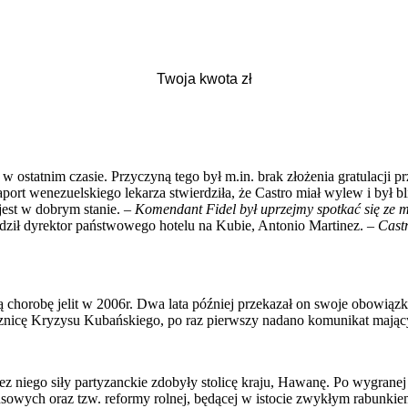
ię w ostatnim czasie. Przyczyną tego był m.in. brak złożenia gratulac
rt wenezuelskiego lekarza stwierdziła, że Castro miał wylew i był blis
 jest w dobrym stanie. –
Komendant Fidel był uprzejmy spotkać się ze 
rdził dyrektor państwowego hotelu na Kubie, Antonio Martinez. –
Castr
aną chorobę jelit w 2006r. Dwa lata później przekazał on swoje obowią
znicę Kryzysu Kubańskiego, po raz pierwszy nadano komunikat mający
ez niego siły partyzanckie zdobyły stolicę kraju, Hawanę. Po wygrane
finansowych oraz tzw. reformy rolnej, będącej w istocie zwykłym rabun