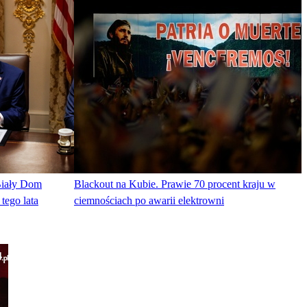
Biały Dom
Blackout na Kubie. Prawie 70 procent kraju w
tego lata
ciemnościach po awarii elektrowni