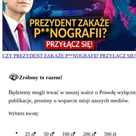
CZY PREZYDENT ZAKAŻE P**NOGRAFII? PRZYŁĄCZ SIĘ!
Zróbmy to razem!
Będziemy mogli trwać w naszej walce o Prawdę wyłącznie
publikacje, prosimy o wsparcie misji naszych mediów.
Wybierz kwotę:
25 zł
50 zł
100 zł
200 zł
500 zł