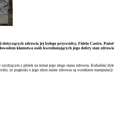
cji dotyczących zdrowia jej byłego przywódcy, Fidela Castro. Pań
e dowodem kłamstwa osób kwestionujących jego dobry stan zdrowia
 szydzącym z plotek na temat jego złego stanu zdrowia. Kubański dykta
zi, że pogłoski o jego złym stanie zdrowia są wynikiem manipulacji 