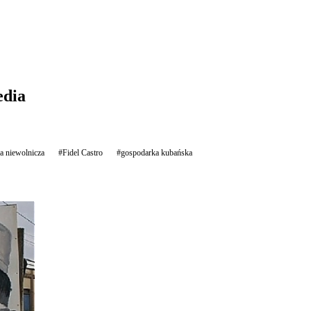
edia
a niewolnicza
#Fidel Castro
#gospodarka kubańska