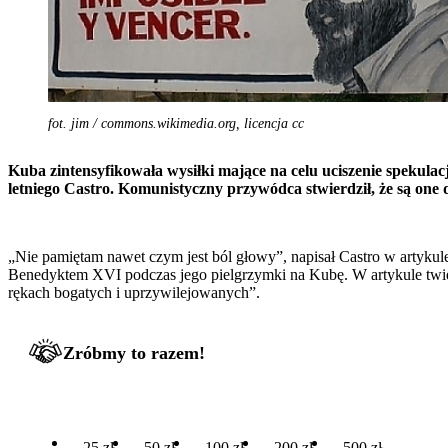
fot. jim / commons.wikimedia.org, licencja cc
Kuba zintensyfikowała wysiłki mające na celu uciszenie spekula
letniego Castro. Komunistyczny przywódca stwierdził, że są on
„Nie pamiętam nawet czym jest ból głowy”, napisał Castro w artykule
Benedyktem XVI podczas jego pielgrzymki na Kubę. W artykule twierd
rękach bogatych i uprzywilejowanych”.
Zróbmy to razem!
25 zł
50 zł
100 zł
200 zł
500 zł