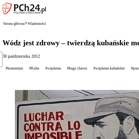
Strona główna
Wiadomości
Wódz jest zdrowy – twierdzą kubańskie m
30 października 2012
#komunizm
#Kuba
#więzienia
#hugo chavez
#więzienia kubańskie
#prac